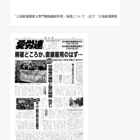
「土地家屋調査士専門職能継続学習」制度について （以下「土地家屋調査