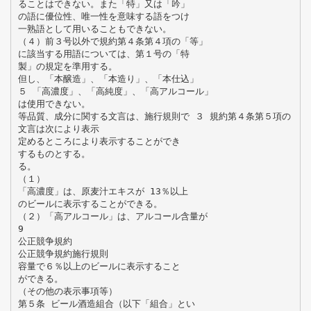
ることはできない。また「特」又は「吟」
の語に優位性、唯一性を意味する語をつけ
一熟語として用いることもできない。
（４）前３号以外で規約第４条第４項の「等」
に該当する用語については、第１号の「特
製」の規定を準用する。
但し、「本醸造」、「本造り」、「本仕込」
５ 「高濃度」、「高純度」、「高アルコール」
は使用できない。
等品質、成分に関する文言は、施行規則で ３ 規約第４条第５項の
文言は次により表示
定めるところにより表示することができ
するものとする。
る。
（１）
「高濃度」は、原麦汁エキスが 13％以上
のビールに表示することができる。
（２）「高アルコール」は、アルコール含量が
9
公正競争規約
公正競争規約施行規則
容量で６％以上のビールに表示すること
ができる。
（その他の表示事項等）
第５条 ビール酒造組合（以下「組合」とい