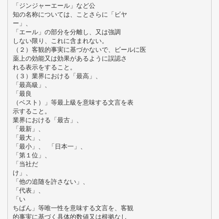
「ジンジャーエール」など公
知の名称については、ことさらに「ビヤ
ー」、
「エール」の部分を分離し、又は強調
しない限り、これに含まれない。
（２）客観的事実に基づかないで、ビールに医
薬上の効能又は効果があるように誤認さ
れる表示をすること。
（３）業界における「最高」、
「最高級」、
「最良
（ベスト）」等最上級を意味する文言を表
示すること。
業界における「最古」、
「最新」、
「最大」、
「最小」、 「日本一」、
「第１位」、
「当社だ
け」、
「他の追随を許さない」、
「代表」、
「い
ちばん」等唯一性を意味する文言を、客観
的事実に基づく具体的数値又は根拠なし