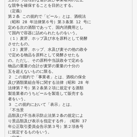
な競争を確保することを目的とする。
（定義）
第２条 この規約で「ビール」とは、酒税法
（昭和 28 年法律第６号）第３条第 12 号に
定める次の酒類であって、国内消費用とし
て国内で容器に詰められたものをいう。
（１）麦芽、ホップ及び水を原料として発酵
させたもの。
（２）麦芽、ホップ、水及び麦その他の政令
で定める物品を原料として発酵させたも
の。ただし、その原料中当該政令で定める
物品の重量の合計が麦芽の重量の十分の
五を超えないものに限る。
２ この規約で「事業者」とは、酒税の保全
及び酒類業組合等に関する法律（昭和 28 年
法律第７号）第２条第２項に規定する酒類
製造業者のうちビールを製造して販売する
者をいう。
３ この規約において「表示」とは、
「不当景
品類及び不当表示防止法第２条の規定によ
り景品類及び表示を指定する件」（昭和 37
年公正取引委員会告示第３号）第２項各号
に規定するものをいう。