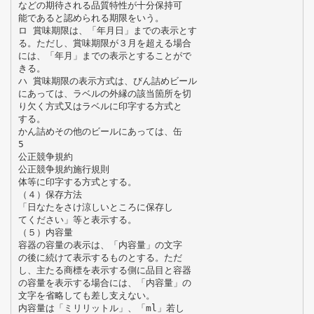
などの期待される品質特性が十分保持可
能であると認められる期限をいう。
ロ 賞味期限は、「年月日」までの表示とす
る。ただし、賞味期限が３月を超える場合
には、「年月」までの表示とすることがで
きる。
ハ 賞味期限の表示方式は、びん詰めビール
にあっては、ラベルの外縁の該当箇所を切
り欠く方式又はラベルに印字する方式と
する。
かん詰めその他のビールにあっては、缶
5
公正競争規約
公正競争規約施行規則
体等に印字する方式とする。
（４）保存方法
「日なたをさけ涼しいところに保存し
てください」等と表示する。
（５）内容量
容器の容量の表示は、「内容量」の文字
の後に続けて表示するものとする。ただ
し、主たる商標を表示する側に品目と容器
の容量を表示する場合には、「内容量」の
文字を省略しても差し支えない。
内容量は「ミリリットル」、「ml」若し