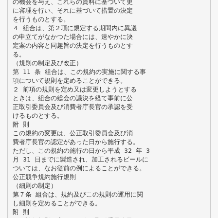
の機会を与え、これらの資料に基づいて更
に審理を行い、それに基づいて措置の決定
を行うものとする。
４ 組合は、第２項に規定する期間内に異議
の申立てがなかつた場合には、速やかに決
定案の内容と同趣旨の決定を行うものとす
る。
（規則の制定及び改正）
第 11 条 組合は、この規約の実施に関する事
項について規則を定めることができる。
２ 前項の規則を定め又は変更しようとする
ときは、組合の総会の議決を経て事前に公
正取引委員会及び消費者庁長官の承認を受
けるものとする。
附 則
この規約の変更は、公正取引委員会及び消
費者庁長官の認定があった日から施行する。
ただし、この規約の施行の日から平成 32 年 3
月 31 日までに製造され、加工されるビールに
ついては、なお従前の例によることができる。
公正競争規約施行規則
（細則の制定）
第７条 組合は、規約及びこの規則の運用に関
し細則を定めることができる。
附 則