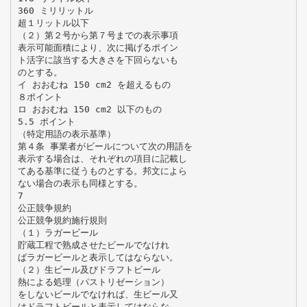
360 ミリリットル
超１リットル以下
（２）第２号から第７号までの表示事項
表示可能面積により、次に掲げるポイン
ト活字に該当する大きさを下回らないも
のとする。
イ おおむね 150 cm2 を超えるもの
８ポイント
ロ おおむね 150 cm2 以下のもの
5.5 ポイント
（特定用語の表示基準）
第４条 事業者がビールについて次の用語を
表示する場合は、それぞれの項目に記載し
てある基準に従うものとする。邦文によら
ない場合の表示も同様とする。
7
公正競争規約
公正競争規約施行規則
（１）ラガービール
貯蔵工程で熟成させたビールでなけれ
ばラガービールと表示してはならない。
（２）生ビール及びドラフトビール
熱による処理（パストリゼーション）
をしないビールでなければ、生ビール又
はドラフトビールと表示してはならな