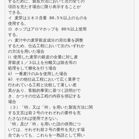
するために、製造方法において次の全ての
項目を充たす場合に限り表示することが
できる。
イ 麦芽はエキス含量 80.5％以上のものを
使用する。
ロ ホップはアロマホップを 80％以上使用
する。
ハ 麦汁中の麦芽穀皮成分の溶出量を調整
するため、仕込工程において次のいずれか
の方法を用いた場合
ⅰ）使用した麦芽の穀皮の全量に対し麦
芽穀皮１／３以上を分離又は除去等の
処理をして糖化を行う場合
ⅱ) 一番麦汁のみを使用した場合
ⅲ) その他仕込工程において広く業界で
行われている工程と比較して著しい差
異があり、客観的事実に基づく説明がで
き、かつその仕込工程の内容を併記する
場合
（３）「特」又は「吟」を用いた製造方法に関
する文言は前２号のそれぞれの要件を充
たさなければ使用できない。
「特」及び「吟」を用いた語の併用につ
いては、それぞれ前２号の要件を充たす場
合であっても、これらを一熟語として用い