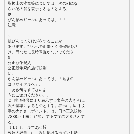
取扱上の注意等については、次の例にな
らいその旨を表示するものとする。
例
びん詰めビールにあっては、「「
注意
!
△
破びんによりけがをすることが
あります。びんへの衝撃・冷凍保管をさ
け、日なたに長時間置かないでくださ
6
公正競争規約
公正競争規約施行規則
い。」
かん詰めビールにあっては、「あき缶
はリサイクルへ」、
「あき缶はすてないよ
うにご協力ください。」
２ 前項各号により表示する文字の大きさは、
次の基準によるものとする。表示に用いる文
字の大きさ（ポイント）は、日本工業規格
Z8305(1962)に規定する文字の大きさとす
る。
（１）ビールである旨
容器の容量別に、次に掲げるポイント活