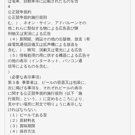
は電車、自動車等に記載されたものを含
4
公正競争規約
公正競争規約施行規則
む。）、ネオン・サイン、アドバルーンその
他これらに類似する物による広告及び陳
列物又は実演による広告
（４）新聞紙、雑誌その他の出版物、放送（有
線電気通信設備又は拡声機による放送を
含む。）、映写、演劇又は電光による広告
（５）情報処理の用に供する機器による広告そ
の他の表示（インターネット、パソコン通
信等によるものを含む。
）
（必要な表示事項）
第３条 事業者は、ビールの容器又は包装に、
次に掲げる事項を、それぞれビールの表示
に関する公正競争規約施行規則（以下「施
行規則」という。）に定めるところにより、
見やすい場所に邦文で明りょうに表示しな
ければならない。
（１）ビールである旨
（２）原材料名
（３）賞味期限
（４）保存方法