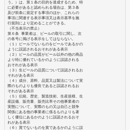
う。）は、第１条の目的を達成するため、特
に必要があると認められる場合は、第３条
及び前条に規定する事項のほか、これらの
事項に関連する表示事項又は表示基準を施
行規則により定めることができる。
（不当表示の禁止）
第６条 事業者は、ビールの取引に関し、次
の各号に掲げる表示をしてはならない。
（１）ビールでないものをビールであるかの
ように誤認されるおそれがある表示
（２）ビールの品質がビール以外の他の商品
より特に優れているかのように誤認される
おそれがある表示
（３）生ビールの品質について誤認されるお
それがある表示
（４）成分、原料、品質又は製法について実
際のものよりも優良であると誤認されるお
それがある表示
（５）伝統、歴史、製造技術、生産規模、生
産設備、販売量、販売比率その他事業者の
実態について、実際のもの又は自己と競争
関係にある他の事業者に係るものよりも著
しく優位にあるかのように誤認されるおそ
れがある表示
（６）賞でないものを賞であるかのように誤