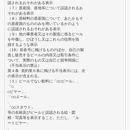
認されるおそれがある表示
（７）原産国、産地等について誤認されるお
それがある表示
（８）原材料の原産国について、あたかもそ
の原産国のもののみを用いているかのよう
に誤認されるおそれがある表示
（９）他の事業者又はその製造に係るビール
を中傷し、ひぼうし又はこれらの信用を毀
損するような表示
（10）前各号に掲げるもののほか、自己の製
造し販売するビールの内容又は取引条件に
ついて、実際のもの又は自己と競争関係に
（不当表示の禁止）
第４条 規約第６条に掲げる不当表示には、次
の表示が含まれる。
（１）ビールでない飲料に「○○ビール」、
「○
○ビヤー」、
「○○エール」
、
「○○スタウト」
等の名称及びビールと誤認される絵・図
柄・写真等を表示すること。ただし、「ル
ートビヤー」
、