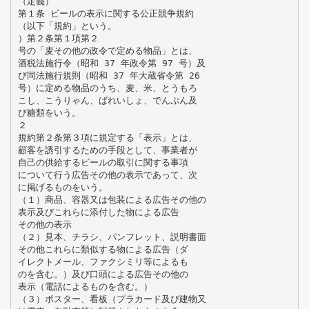
（定義）
第１条 ビールの表示に関する公正競争規約
（以下「規約」という。
）第２条第１項第２
号の「麦その他の政令で定める物品」とは、
酒税法施行令（昭和 37 年政令第 97 号）及
び同法施行規則（昭和 37 年大蔵省令第 26
号）に定める物品のうち、麦、米、とうもろ
こし、こうりゃん、ばれいしょ、でんぷん及
び糖類をいう。
２
規約第２条第３項に規定する「表示」とは、
顧客を誘引するための手段として、事業者が
自己の供給するビールの取引に関する事項
について行う広告その他の表示であって、次
に掲げるものをいう。
（１）商品、容器又は包装による広告その他の
表示及びこれらに添付した物による広告
その他の表示
（２）見本、チラシ、パンフレット、説明書面
その他これらに類似する物による広告（ダ
イレクトメール、ファクシミリ等によるも
のを含む。）及び口頭による広告その他の
表示（電話によるものを含む。）
（３）ポスター、看板（プラカード及び建物又