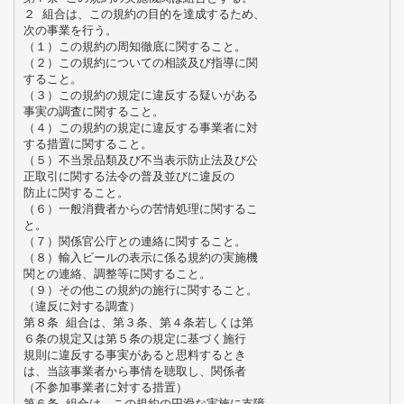
２ 組合は、この規約の目的を達成するため、
次の事業を行う。
（１）この規約の周知徹底に関すること。
（２）この規約についての相談及び指導に関
すること。
（３）この規約の規定に違反する疑いがある
事実の調査に関すること。
（４）この規約の規定に違反する事業者に対
する措置に関すること。
（５）不当景品類及び不当表示防止法及び公
正取引に関する法令の普及並びに違反の
防止に関すること。
（６）一般消費者からの苦情処理に関するこ
と。
（７）関係官公庁との連絡に関すること。
（８）輸入ビールの表示に係る規約の実施機
関との連絡、調整等に関すること。
（９）その他この規約の施行に関すること。
（違反に対する調査）
第８条 組合は、第３条、第４条若しくは第
６条の規定又は第５条の規定に基づく施行
規則に違反する事実があると思料するとき
は、当該事業者から事情を聴取し、関係者
（不参加事業者に対する措置）
第６条 組合は、この規約の円滑な実施に支障