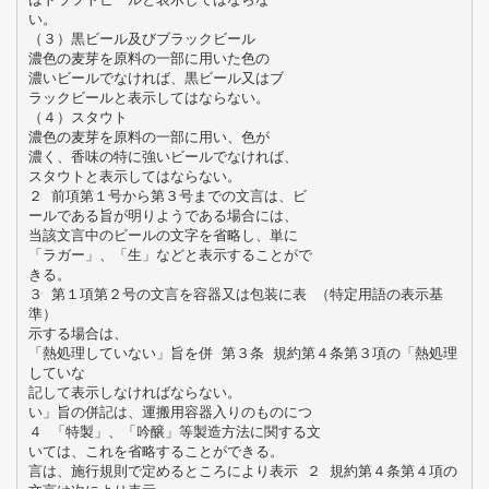
い。
（３）黒ビール及びブラックビール
濃色の麦芽を原料の一部に用いた色の
濃いビールでなければ、黒ビール又はブ
ラックビールと表示してはならない。
（４）スタウト
濃色の麦芽を原料の一部に用い、色が
濃く、香味の特に強いビールでなければ、
スタウトと表示してはならない。
２ 前項第１号から第３号までの文言は、ビ
ールである旨が明りようである場合には、
当該文言中のビールの文字を省略し、単に
「ラガー」、「生」などと表示することがで
きる。
３ 第１項第２号の文言を容器又は包装に表 （特定用語の表示基
準）
示する場合は、
「熱処理していない」旨を併 第３条 規約第４条第３項の「熱処理
していな
記して表示しなければならない。
い」旨の併記は、運搬用容器入りのものにつ
４ 「特製」、「吟醸」等製造方法に関する文
いては、これを省略することができる。
言は、施行規則で定めるところにより表示 ２ 規約第４条第４項の