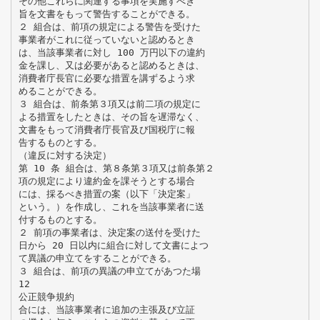
その他これらに関連する事項を実施すべき
旨を文書をもって警告することができる。
２ 組合は、前項の規定による警告を受けた
事業者がこれに従っていないと認めるとき
は、当該事業者に対し 100 万円以下の違約
金を課し、又は必要があると認めるときは、
消費者庁長官に必要な措置を講ずるよう求
めることができる。
３ 組合は、前条第３項又は前二項の規定に
よる措置をしたときは、その旨を遅滞なく、
文書をもって消費者庁長官及び国税庁に報
告するものとする。
（違反に対する決定）
第 10 条 組合は、第８条第３項又は前条第２
項の規定により違約金を課そうとする場合
には、採るべき措置の案（以下「決定案」
という。）を作成し、これを当該事業者に送
付するものとする。
２ 前項の事業者は、決定案の送付を受けた
日から 20 日以内に組合に対して文書によつ
て異議の申立てをすることができる。
３ 組合は、前項の異議の申立てがあつた場
12
公正競争規約
合には、当該事業者に追加の主張及び立証