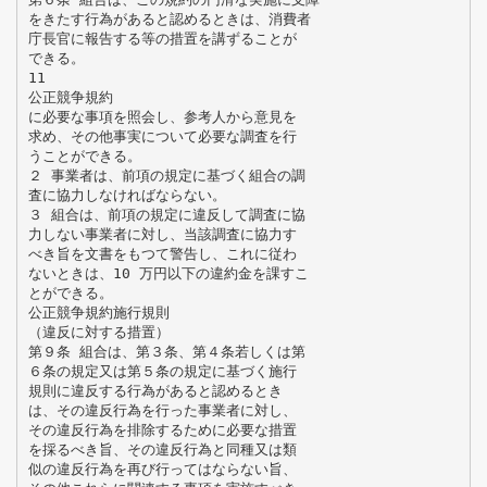
をきたす行為があると認めるときは、消費者
庁長官に報告する等の措置を講ずることが
できる。
11
公正競争規約
に必要な事項を照会し、参考人から意見を
求め、その他事実について必要な調査を行
うことができる。
２ 事業者は、前項の規定に基づく組合の調
査に協力しなければならない。
３ 組合は、前項の規定に違反して調査に協
力しない事業者に対し、当該調査に協力す
べき旨を文書をもつて警告し、これに従わ
ないときは、10 万円以下の違約金を課すこ
とができる。
公正競争規約施行規則
（違反に対する措置）
第９条 組合は、第３条、第４条若しくは第
６条の規定又は第５条の規定に基づく施行
規則に違反する行為があると認めるとき
は、その違反行為を行った事業者に対し、
その違反行為を排除するために必要な措置
を採るべき旨、その違反行為と同種又は類
似の違反行為を再び行ってはならない旨、