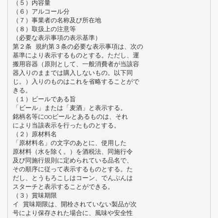
（５）内容量
（６）アルコール分
（７）事業者の名称及び所在地
（８）取扱上の注意等
（必要な表示事項の表示基準）
第２条 規約第３条の必要な表示事項は、次の
基準により表示するものとする。ただし、運
搬用容器（原則として、一般消費者が当該容
器入りのままでは購入しないもの。以下同
じ。）入りのものはこれを省略することがで
きる。
（１）ビールである旨
「ビール」または「麦酒」と表示する。
銘柄名等に○○ビールとあるものは、それ
により当該表示を行ったものとする。
（２）原材料名
「原材料名」の文字のあとに、使用した
原材料（水を除く。）を酒税法、同施行令
及び同施行規則に定められている品名で、
その順序に従って表示するものとする。た
だし、とうもろこしはコーン、でんぷんは
スターチと表示することができる。
（３）賞味期限
イ 賞味期限は、開栓されていない製品が次
号により保存された場合に、風味や安全性