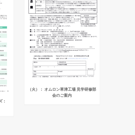
（火）： オムロン草津工場 見学研修部
会のご案内
イズ：