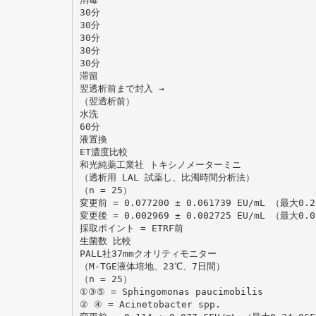
30分
30分
30分
30分
30分
滞留
翌透析前まで封入 →
（翌透析前）
水洗
60分
液置換
ET濃度比較
和光純薬工業社 トキシノメーターミニ
（透析用 LAL 試薬し、比濁時間分析法）
（n = 25）
変更前 = 0.077200 ± 0.061739 EU/mL （最大0.2
変更後 = 0.002969 ± 0.002725 EU/mL （最大0.0
採取ポイント = ETRF前
生菌数 比較
PALL社37mmクオリティモニター
（M-TGE液体培地、23℃、7日間）
（n = 25）
①③⑤ = Sphingomonas paucimobilis
② ④ = Acinetobacter spp.