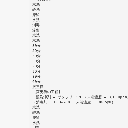
水洗
酸洗
滞留
水洗
消毒
滞留
水洗
水洗
30分
30分
30分
30分
30分
30分
30分
60分
液置換
【変更後の工程】
・酸洗浄剤 = サンフリーSN （末端濃度 = 3,000ppm
・消毒剤 = ECO-200 （末端濃度 = 300ppm）
水洗
酸洗
滞留
水洗
消毒