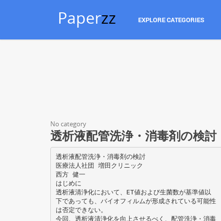
Paper
zz
EXPLORE CATEGORIES
No category
透析液配管洗浄・消毒剤の検討
透析液配管洗浄・消毒剤の検討
医療法人社団 増田クリニック
西方 健一
はじめに
透析液清浄化において、ET値および生菌数が基準値以
下であっても、バイオフィルムが形成されている可能性
は否定できない。
今回、透析液清浄化を向上させるべく、配管洗浄・消毒