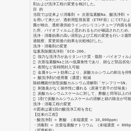
剤および洗浄工程の変更を検討した。
目 的
当院では従来より消毒剤 = 次亜塩素酸Na、酸洗浄剤 =
を用いて来たが、透析用監視装置（ETRF前）にてETお
菌が検出、透析液供給ラインのシリコンチューブ内面を
た所、バイオフィルムと思われるものが確認されたため
洗浄・消毒効果の高い溶剤および工程の変更を行い３週
過観察、変更前後の効果を比較検討した。
洗浄・消毒剤の変更
塩素系除菌洗浄剤「ECO-200」
 強力な洗浄力がありタンパク質・脂肪・バイオフィル
 次亜塩素酸Naと比べ低腐食性であり、錆など部品劣化
→ 夜間など長時間封入可能
 金属キレート効果により、炭酸カルシウムの析出を抑
→ 酸洗浄剤の使用量（濃度）軽減
除錆機能付加型炭酸カルシウム溶解剤「サンフリーSN」
 刺激臭がなく操作性に優れる（原液で若干の甘味臭）
 炭酸カルシウムスケールに対して、酢酸と同等以上の
 1剤で炭酸カルシウムスケールの溶解と錆の除去が可
洗浄・消毒工程の変更
※図表は週1回の酸洗浄工程を含む
【従来の工程】
・酸洗浄剤 = 酢酸 （末端濃度 = 10,000ppm）
・消毒剤 = 次亜塩素酸ナトリウム （末端濃度 = 800p
（翌透析前）