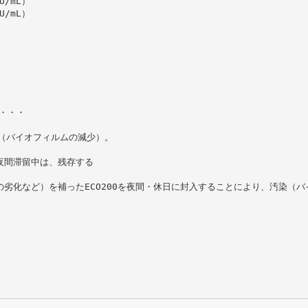
U/mL）
U/mL）
・・・
た（バイオフィルムの減少）。
夜間滞留中は、残存する
の劣化など）を補ったECO200を夜間・休日に封入することにより、汚染（