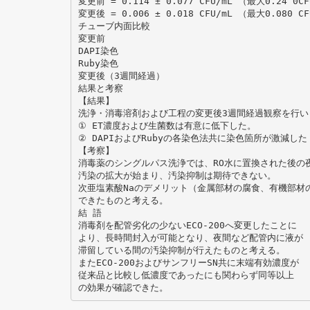
変更前 = 0.114 ± 0.077 CFU/mL （最大0.24 0CF
変更後 = 0.006 ± 0.018 CFU/mL （最大0.080 CF
チューブ内面比較
変更前
DAPI染色
Ruby染色
変更後（3週間経過）
結果と考察
【結果】
洗浄・消毒溶剤および工程の変更後3週間経過観察を行い
① ET濃度および生菌数は有意に低下した。
② DAPIおよびRubyの各染色法共に染色箇所が激減し
【考察】
消毒薬のシングルパス洗浄では、RO水に置換された後の
汚染の拡大が始まり、汚染抑制は期待できない。
次亜塩素酸Naのデメリット（金属部材の腐食、有機部材
できたものと考える。
結 語
消毒剤を配管劣化の少ないECO-200へ変更したことに
より、長時間封入が可能となり、夜間など配管内に液が
滞留している間の汚染抑制が行えたものと考える。
またECO-200およびサンフリーSN共に末端有効濃度が
従来品と比較し低濃度であったにも関わらず同等以上