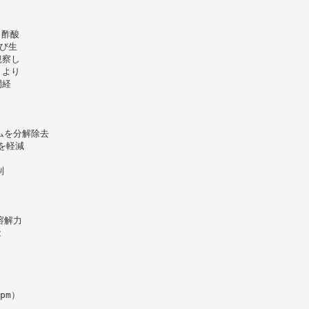
 酢酸
よび生
観察し
、より
間経
ムを分解除去
を軽減
制
溶解力
能
pm）