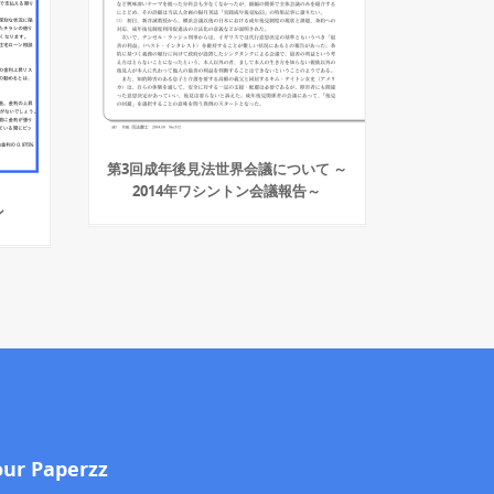
第3回成年後見法世界会議について ～
2014年ワシントン会議報告～
ン
our Paperzz