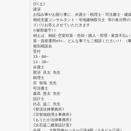
日(土)
講演
お悩み事やお困り事に、弁護士・税理士・司法書士・建
相続支援コンサルタント・宅地建物取引士 等の各分野の
ズバリお答えさせていただきます
※秘密厳守!!
例えば、相続･空室対策・売却・購入・管理・家賃不払い
策・資産運用etc. どんな事でもご相談ください!! 
個別相談会
受付
13：00~
13：30~
弁護士
那須 良太 先生
税理士
宗 智哉 先生
司法書士
森高 悠太 先生
設計士
比石 益二 先生
(那須法律事務所)
(宗智哉税理士事務所)
(もりたか法律事務所)
(比石益二建築設計室)
会場 ： 大阪研修センター江坂4階（ＳＲビル江坂）