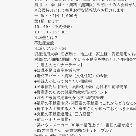
費用 ： 会 員・・無料（無期限）※初回のみ入会費が3,
※会員特典として毎月お得な情報誌をお届けします
一 般・・1回 1,000円
第1部 セミナー
15：40～(予約優先）
13：30～15：30
江坂塾とは？
不動産全般
江坂リアルティ㈱
資産活用大学 江坂塾は、地主様・家主様・資産活用をお
対象に定期的に開催している不動産を中心とした勉強会
【 過去のセミナーテーマ】
◆知識不足は資産を減らす
◆老朽アパート・貸家（文化住宅）の今後
◆相続人が知っておきたい相続税
◆民事信託活用実例 高齢化社会における生前贈与策
◆資産家のための財産承継対策のポイント
◆昨今の家賃滞納事例から学ぶ家賃管理
◆最新の不動産市況-関西圏の不動産はこれからどうなる
◆得する人？損する人？-家主さんが知っておくべき不動
◆究極の不動産運用法“三方経営”
★前回セミナー風景★
☆某ハウスメーカー 30年一括借上げ？ 当初の話が違う…
☆83才お母さん、売買契約に伴うトラブル？
散歩中に倒れて頭を打つ？