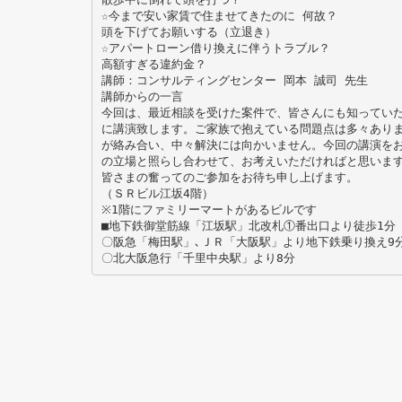
☆今まで安い家賃で住ませてきたのに 何故？
頭を下げてお願いする（立退き）
☆アパートローン借り換えに伴うトラブル？
高額すぎる違約金？
講師：コンサルティングセンター 岡本 誠司 先生
講師からの一言
今回は、最近相談を受けた案件で、皆さんにも知ってい
に講演致します。ご家族で抱えている問題点は多々あり
が絡み合い、中々解決には向かいません。今回の講演を
の立場と照らし合わせて、お考えいただければと思いま
皆さまの奮ってのご参加をお待ち申し上げます。
（ＳＲビル江坂4階）
※1階にファミリーマートがあるビルです
■地下鉄御堂筋線「江坂駅」北改札①番出口より徒歩1分
〇阪急「梅田駅」､ＪＲ「大阪駅」より地下鉄乗り換え9