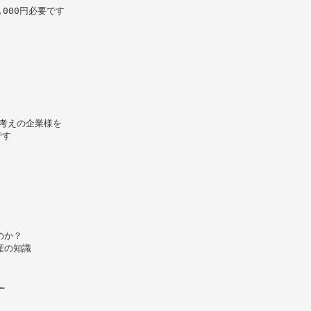
000円必要です
考えの企業様を
です
のか？
産の知識
…