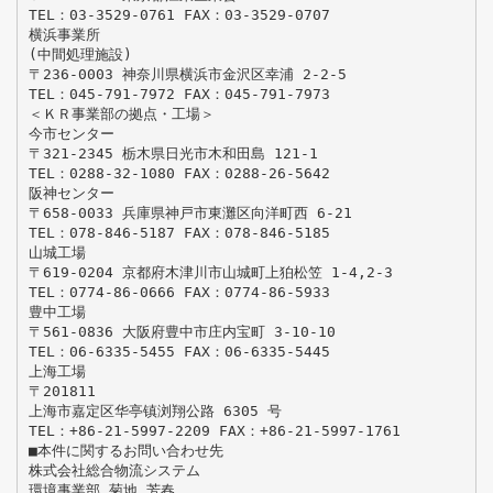
TEL：03-3529-0761 FAX：03-3529-0707
横浜事業所
(中間処理施設)
〒236-0003 神奈川県横浜市金沢区幸浦 2-2-5
TEL：045-791-7972 FAX：045-791-7973
＜ＫＲ事業部の拠点・工場＞
今市センター
〒321-2345 栃木県日光市木和田島 121-1
TEL：0288-32-1080 FAX：0288-26-5642
阪神センター
〒658-0033 兵庫県神戸市東灘区向洋町西 6-21
TEL：078-846-5187 FAX：078-846-5185
山城工場
〒619-0204 京都府木津川市山城町上狛松笠 1-4,2-3
TEL：0774-86-0666 FAX：0774-86-5933
豊中工場
〒561-0836 大阪府豊中市庄内宝町 3-10-10
TEL：06-6335-5455 FAX：06-6335-5445
上海工場
〒201811
上海市嘉定区华亭镇浏翔公路 6305 号
TEL：+86-21-5997-2209 FAX：+86-21-5997-1761
■本件に関するお問い合わせ先
株式会社総合物流システム
環境事業部 菊地 芳春