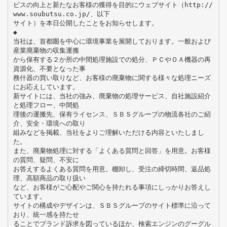
ビスの向上と新たなお客様の獲得を目的にウェブサイト（http://
www.soubutsu.co.jp/、以下
サイト）を本日公開したことをお知らせします。
◆
当社は、首都圏を中心に環境事業を展開しております。一般および
産業廃棄物の収集運搬
から保有する２か所の中間処理施設での処分、ＰＣやＯＡ機器の再
資源化、不要となった事
務什器の買い取りなど、お客様の廃棄物に関する様々な処理ニーズ
にお応えしています。
新サイトには、当社の強み、廃棄物の処理サービス、自社施設紹介
と処理フロー、中間処
理後の運搬先、保有ライセンス、ＳＢＳグループの物流各社のご紹
介、安全・環境への取り
組みなどを掲載、当社をよりご理解いただける内容といたしまし
た。
また、廃棄物処理に対する「よくある質問と回答」を用意。お客様
の質問、疑問、不安に
お答えするよくある質問を用意。棚卸し、受注の締切時間、返品処
理、高額商品の取り扱い
など、お客様がご心配やご関心を持たれる事項にしっかりお答えし
ています。
サイトの構成やデザインは、ＳＢＳグループのサイト標準に沿って
おり、統一感を持たせ
ることでブランド訴求を図っているほか、検索エンジンのグーグル