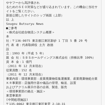
やヤフーから高評価され
るためのＳＥＯ対策などが盛り込まれています。この機会に当社サ
イトをご覧ください。
新規公開したサイトのトップ画面（上部）
以 上
Sougou Butsuryu News
■ご参考
＜株式会社総合物流システム概要＞
本
社：〒136-0075 東京都江東区新砂 1 丁目 5 番 29 号
代 表 者：代表取締役 土方 政德
設
立：1993 年（平成 5 年）
親 会 社：ＳＢＳホールディングス株式会社（持株比率 100%）
資 本 金：1 億円
（2011 年 12 月末現在）
従業員数：152 名
（2011 年 12 月末現在）
事業内容：環境事業部：産業廃棄物収集運搬業、産業廃棄物処分業
ＫＲ事業部：店舗用什器や備品の管理、輸送、設置
およびアクリル展示什器の企画、製造、販売
＜環境事業部の拠点・施設＞
東雲事業所
(中間処理施設)
〒135-0062 東京都江東区東雲 2-10-31