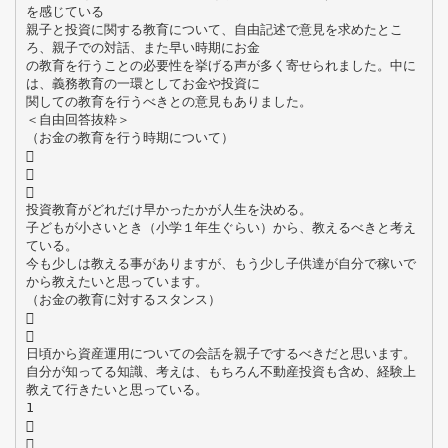
を感じている
親子と投資に関する教育について、自由記述で意見を求めたとこ
ろ、親子での対話、また早い時期にお金
の教育を行うことの必要性を挙げる声が多く寄せられました。中に
は、義務教育の一環としてお金や投資に
関しての教育を行うべきとの意見もありました。
＜自由回答抜粋＞
（お金の教育を行う時期について）



投資教育がどれだけ早かったかが人生を決める。
子どもが小さいとき（小学１年生ぐらい）から、教えるべきと考え
ている。
今も少しは教える事がありますが、もう少し子供達が自分で稼いで
から教えたいと思っています。
（お金の教育に対するスタンス）


日頃から資産運用についての会話を親子でするべきだと思います。
自分が知ってる知識、考えは、もちろん不動産投資も含め、経験上
教えて行きたいと思っている。
1

