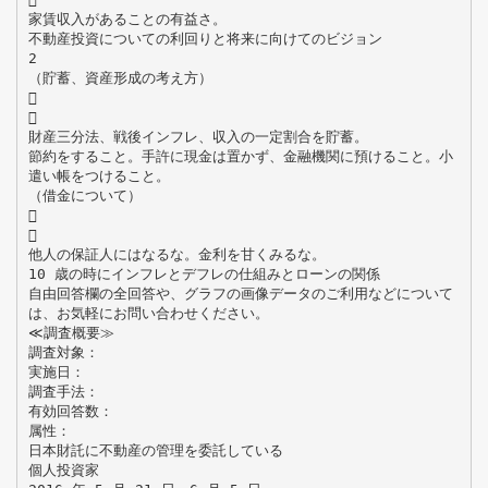
家賃収入があることの有益さ。
不動産投資についての利回りと将来に向けてのビジョン
2
（貯蓄、資産形成の考え方）


財産三分法、戦後インフレ、収入の一定割合を貯蓄。
節約をすること。手許に現金は置かず、金融機関に預けること。小
遣い帳をつけること。
（借金について）


他人の保証人にはなるな。金利を甘くみるな。
10 歳の時にインフレとデフレの仕組みとローンの関係
自由回答欄の全回答や、グラフの画像データのご利用などについて
は、お気軽にお問い合わせください。
≪調査概要≫
調査対象：
実施日：
調査手法：
有効回答数：
属性：
日本財託に不動産の管理を委託している
個人投資家