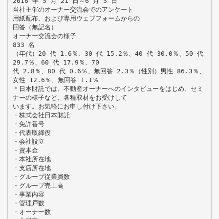
2016 年 5 月 21 日～6 月 5 日
当社主催のオーナー交流会でのアンケート
用紙配布、および専用ウェブフォームからの
回答（無記名）
オーナー交流会の様子
833 名
（年代）20 代 1.6％、30 代 15.2％、40 代 30.0％、50 代
29.7％、60 代 17.9％、70
代 2.8％、80 代 0.6％、無回答 2.3％（性別）男性 86.3％、
女性 12.6％、無回答 1.1％
＊日本財託では、不動産オーナーへのインタビューをはじめ、セミ
ナーの様子など、各種取材をお受けして
います。お気軽にお申し付け下さい。
・株式会社日本財託
・免許番号
・代表取締役
・会社設立
・資本金
・本社所在地
・支店所在地
・グループ従業員数
・グループ売上高
・事業内容
・管理戸数
・オーナー数