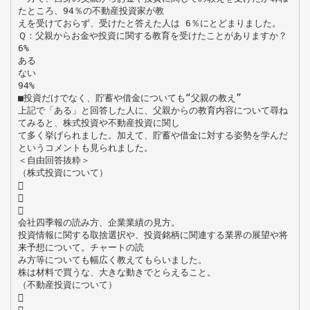
たところ、94％の不動産投資家が教
えを受けておらず、受けたと答えた人は 6％にとどまりました。
Ｑ：父親からお金や投資に関する教育を受けたことがありますか？
6%
ある
ない
94%
■投資だけでなく、貯蓄や借金についても“父親の教え”
上記で「ある」と回答した人に、父親からの教育内容について尋ね
てみると、株式投資や不動産投資に関し
て多く挙げられました。加えて、貯蓄や借金に対する姿勢を学んだ
というコメントも見られました。
＜自由回答抜粋＞
（株式投資について）



会社四季報の読み方、企業業績の見方。
投資情報に関する取捨選択や、投資銘柄に関連する業界の展望や将
来予想について。チャートの読
み方等についても幅広く教えてもらいました。
株は材料で買うな、大きな動きでとらえること。
（不動産投資について）

