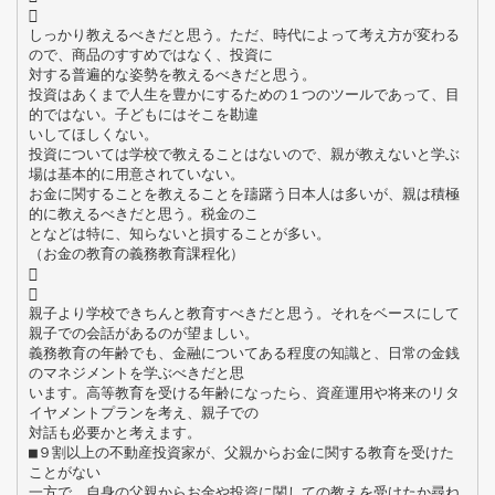

しっかり教えるべきだと思う。ただ、時代によって考え方が変わる
ので、商品のすすめではなく、投資に
対する普遍的な姿勢を教えるべきだと思う。
投資はあくまで人生を豊かにするための１つのツールであって、目
的ではない。子どもにはそこを勘違
いしてほしくない。
投資については学校で教えることはないので、親が教えないと学ぶ
場は基本的に用意されていない。
お金に関することを教えることを躊躇う日本人は多いが、親は積極
的に教えるべきだと思う。税金のこ
となどは特に、知らないと損することが多い。
（お金の教育の義務教育課程化）


親子より学校できちんと教育すべきだと思う。それをベースにして
親子での会話があるのが望ましい。
義務教育の年齢でも、金融についてある程度の知識と、日常の金銭
のマネジメントを学ぶべきだと思
います。高等教育を受ける年齢になったら、資産運用や将来のリタ
イヤメントプランを考え、親子での
対話も必要かと考えます。
■９割以上の不動産投資家が、父親からお金に関する教育を受けた
ことがない
一方で、自身の父親からお金や投資に関しての教えを受けたか尋ね