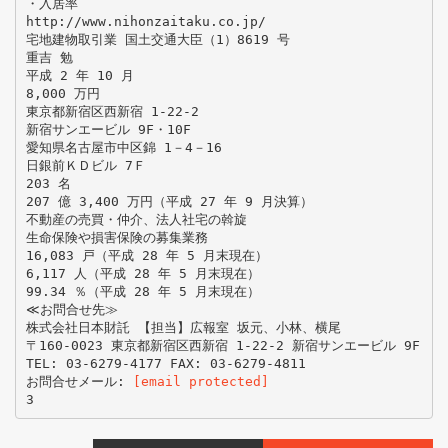
・入居率
http://www.nihonzaitaku.co.jp/
宅地建物取引業 国土交通大臣（1）8619 号
重吉 勉
平成 2 年 10 月
8,000 万円
東京都新宿区西新宿 1-22-2
新宿サンエービル 9F・10F
愛知県名古屋市中区錦 1－4－16
日銀前ＫＤビル 7Ｆ
203 名
207 億 3,400 万円（平成 27 年 9 月決算）
不動産の売買・仲介、法人社宅の斡旋
生命保険や損害保険の募集業務
16,083 戸（平成 28 年 5 月末現在）
6,117 人（平成 28 年 5 月末現在）
99.34 ％（平成 28 年 5 月末現在）
≪お問合せ先≫
株式会社日本財託 【担当】広報室 坂元、小林、横尾
〒160-0023 東京都新宿区西新宿 1-22-2 新宿サンエービル 9F
TEL: 03-6279-4177 FAX: 03-6279-4811
お問合せメール:
[email protected]