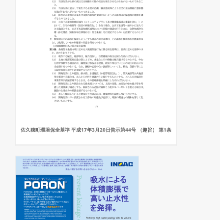
佐久穂町環境保全基準 平成17年3月20日告示第44号 （趣旨） 第1条