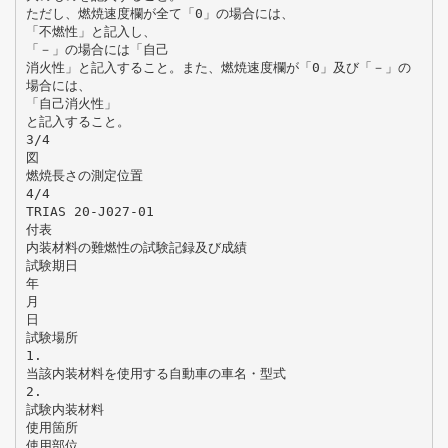
ただし、燃焼速度欄が全て「0」の場合には、
「不燃性」と記入し、
「－」の場合には「自己
消火性」と記入すること。また、燃焼速度欄が「0」及び「－」の
場合には、
「自己消火性」
と記入すること。
3/4
図
燃焼長さの測定位置
4/4
TRIAS 20-J027-01
付表
内装材料の難燃性の試験記録及び成績
試験期日
年
月
日
試験場所
1.
当該内装材料を使用する自動車の車名・型式
2.
試験内装材料
使用箇所
使用部位