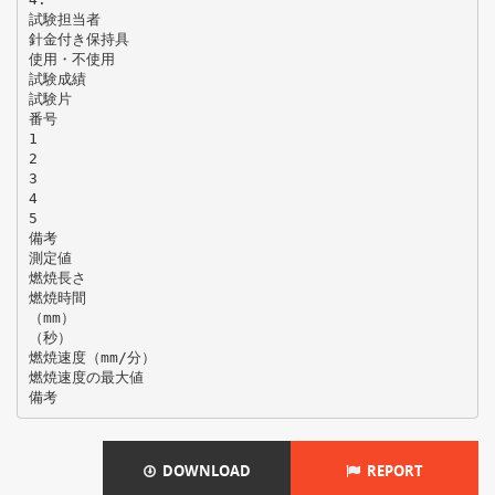
試験担当者
針金付き保持具
使用・不使用
試験成績
試験片
番号
1
2
3
4
5
備考
測定値
燃焼長さ
燃焼時間
（mm）
（秒）
燃焼速度（mm/分）
燃焼速度の最大値
DOWNLOAD
REPORT