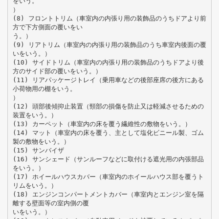
をいう。
）
(8) フロントトリム（車室内の内張り用の装飾品のうちドアより前
方で下方側面の覆いをい
う。）
(9) リアトリム（車室内の内張り用の装飾品のうち車室内後面の覆
いをいう。）
(10) サイドトリム（車室内の内張り用の装飾品のうちドアより後
方のサイド部の覆いをいう。）
(11) リアパッケージトレイ（乗用車などの後部座席の後方にある
小荷物用の棚をいう。
）
(12) 頭部後傾抑止装置（頸部の損傷を防止又は軽減させるための
装置をいう。）
(13) カーペット（車室内の床を覆う繊維性の敷物をいう。）
(14) マット（車室内の床を覆う、主として塩化ビニール製、ゴム
製の敷物をいう。）
(15) サンバイザ
(16) サンシェード（サンルーフなどに取付ける遮光用の内張部品
をいう。）
(17) ホイールハウスカバー（車室内のホイールハウス部を覆うト
リムをいう。）
(18) エンジンコンパートメントカバー（車室内とエンジン室を隔
離する壁面等の室内側の覆
いをいう。）