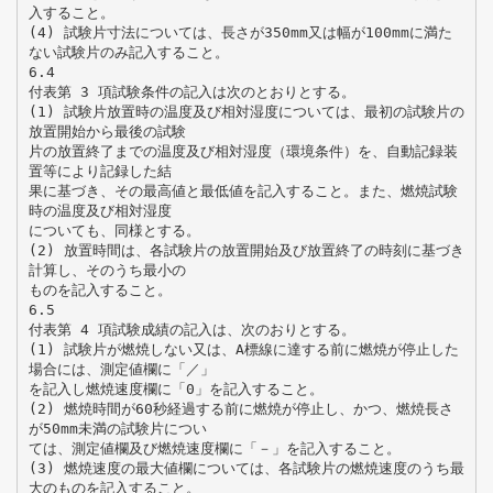
入すること。
(4) 試験片寸法については、長さが350mm又は幅が100mmに満た
ない試験片のみ記入すること。
6.4
付表第 3 項試験条件の記入は次のとおりとする。
(1) 試験片放置時の温度及び相対湿度については、最初の試験片の
放置開始から最後の試験
片の放置終了までの温度及び相対湿度（環境条件）を、自動記録装
置等により記録した結
果に基づき、その最高値と最低値を記入すること。また、燃焼試験
時の温度及び相対湿度
についても、同様とする。
(2) 放置時間は、各試験片の放置開始及び放置終了の時刻に基づき
計算し、そのうち最小の
ものを記入すること。
6.5
付表第 4 項試験成績の記入は、次のおりとする。
(1) 試験片が燃焼しない又は、A標線に達する前に燃焼が停止した
場合には、測定値欄に「／」
を記入し燃焼速度欄に「0」を記入すること。
(2) 燃焼時間が60秒経過する前に燃焼が停止し、かつ、燃焼長さ
が50mm未満の試験片につい
ては、測定値欄及び燃焼速度欄に「－」を記入すること。
(3) 燃焼速度の最大値欄については、各試験片の燃焼速度のうち最
大のものを記入すること。