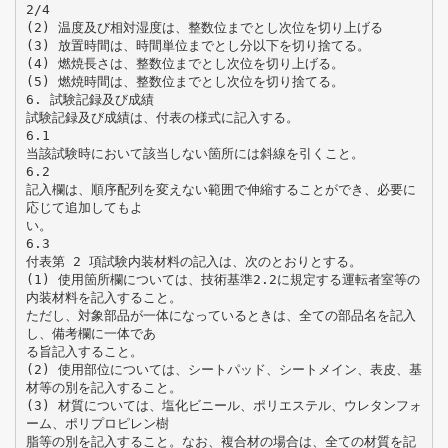
2/4
(2) 温度及び相対湿度は、整数位までとし次位を切り上げる
(3) 放置時間は、時間単位までとし分以下を切り捨てる。
(4) 燃焼長さは、整数位までとし次位を切り上げる。
(5) 燃焼時間は、整数位までとし次位を切り捨てる。
6. 試験記録及び成績
試験記録及び成績は、付表の様式に記入する。
6.1
当該試験時において該当しない箇所には斜線を引くこと。
6.2
記入欄は、順序配列を変えない範囲で伸縮することができ、必要に
応じて追加してもよ
い。
6.3
付表第 2 項試験内装材料の記入は、次のとおりとする。
(1) 使用箇所欄については、技術基準2.2に規定する運転者室等の
内装材料を記入すること。
ただし、対象部品が一体になっているときは、全ての部品名を記入
し、備考欄に一体であ
る旨記入すること。
(2) 使用部位については、シートパッド、シートメイン、表皮、基
材等の別を記入すること。
(3) 材質については、塩化ビニール、ポリエステル、ウレタンフォ
ーム、ポリプロピレン樹
脂等の別を記入すること。なお、複合材の場合は、全ての材質を記