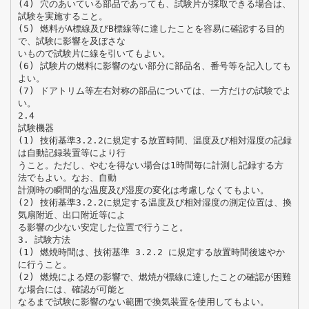
(4) 穴のあいている部品であっても、試験片が採取できる場合は、
試験を実施すること。
(5) 燃料がA標線及びB標線等に達したことを容易に確認する目的
で、試験に影響を及ぼさな
いもので試験片に線を引いてもよい。
(6) 試験片の燃料に影響のない部分に部品名、番号等を記入しても
よい。
(7) ドアトリム等左右対称の部品については、一方だけの試験でよ
い。
2.4
試験機器
(1) 技術基準3.2.2に規定する放置時間、温度及び相対湿度の記録
は自動記録装置等により行
うこと。ただし、やむを得ない場合は1時間毎に計測し記録する方
法でもよい。なお、自動
計測時の瞬間的な温度及び湿度の変化は考慮しなくてもよい。
(2) 技術基準3.2.2に規定する温度及び相対湿度の測定位置は、換
気扇附近、出口附近等によ
る影響の少ない安定した位置で行うこと。
3. 試験方法
(1) 燃焼時間は、技術基準 3.2.2 に規定する放置時間後速やか
に行うこと。
(2) 燃焼による煙の影響で、燃焼が標線に達したことの確認が困難
な場合には、確認が可能と
なるまで試験に影響のない範囲で換気装置を使用してもよい。