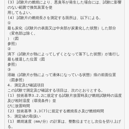
(3) 試験片の燃焼により、悪臭等が発生した場合には、試験に影響
のない範囲で換気装置を使
用してもよい。
(4) 試験片の燃焼長さを測定する箇所は、以下による。
①
最も炭化（試験片の表面又は中央部が炭素化した状態）した部分
（変色部は除く。
）（図
参照）
②
滴下（試験片が熱によってしずくとなって落下した状態）が進行し
最も後退した位置（図
参照）
③
溶融（試験片が熱によって液体になっている状態）痕の前面位置
（図参照）
4. 測定及び確認項目
この試験で測定及び確認する項目は、次のとおりとする。
(1) 技術基準3.2.2に規定する試験片放置時及び燃焼試験時の温度
及び相対湿度（環境条件）並
びに放置時間
(2) 技術基準 3.3(7)に規定する燃焼長さ及び燃焼時間
5. 測定値の取扱い
(1) 燃焼速度（mm/分）の計算は、整数位までとし次位を切り上げ
る。