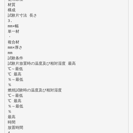
材質
構成
試験片寸法 長さ
3.
mm×幅
単一材
・
複合材
mm×厚さ
mm
試験条件
試験片放置時の温度及び相対湿度 最高
℃～最低
℃ 最高
％～最低
％
燃焼試験時の温度及び相対湿度
℃～最低
℃ 最高
％～最低
％
最高
時間
放置時間
4.