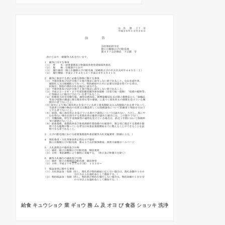
給食 キュウショク 業 ギョウ 務 ム 及 オヨ び 食器 ショッキ 洗浄