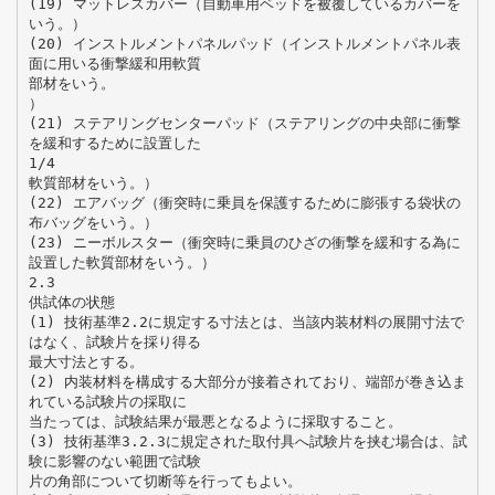
(19) マットレスカバー（自動車用ベッドを被覆しているカバーを
いう。）
(20) インストルメントパネルパッド（インストルメントパネル表
面に用いる衝撃緩和用軟質
部材をいう。
）
(21) ステアリングセンターパッド（ステアリングの中央部に衝撃
を緩和するために設置した
1/4
軟質部材をいう。）
(22) エアバッグ（衝突時に乗員を保護するために膨張する袋状の
布バッグをいう。）
(23) ニーボルスター（衝突時に乗員のひざの衝撃を緩和する為に
設置した軟質部材をいう。）
2.3
供試体の状態
(1) 技術基準2.2に規定する寸法とは、当該内装材料の展開寸法で
はなく、試験片を採り得る
最大寸法とする。
(2) 内装材料を構成する大部分が接着されており、端部が巻き込ま
れている試験片の採取に
当たっては、試験結果が最悪となるように採取すること。
(3) 技術基準3.2.3に規定された取付具へ試験片を挟む場合は、試
験に影響のない範囲で試験
片の角部について切断等を行ってもよい。