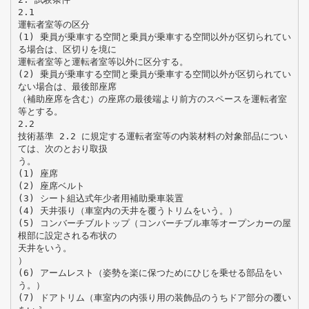
2.1
運転者室等の区分
(1) 乗員が乗車する空間と乗員が乗車する空間以外が区切られてい
る場合は、区切りを境に
運転者室等と運転者室等以外に区分する。
(2) 乗員が乗車する空間と乗員が乗車する空間以外が区切られてい
ない場合は、最後部座席
（補助座席を含む）の座席の最後端より前方のスペースを運転者室
等とする。
2.2
技術基準 2.2 に規定する運転者室等の内装材料の対象部品につい
ては、次のとおり取扱
う。
(1) 座席
(2) 座席ベルト
(3) シート組込式年少者用補助乗車装置
(4) 天井張り（車室内の天井を覆うトリムをいう。）
(5) コンバーチブルトップ（コンバーチブル車等オープンカーの屋
根部に設定される布状の
天井をいう。
）
(6) アームレスト（姿勢を楽に保つためにひじを乗せる部品をい
う。）
(7) ドアトリム（車室内の内張り用の装飾品のうちドア部分の覆い