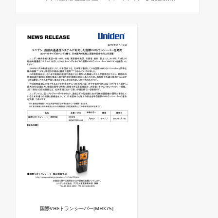
国際VHFトランシーバー[MHS75]