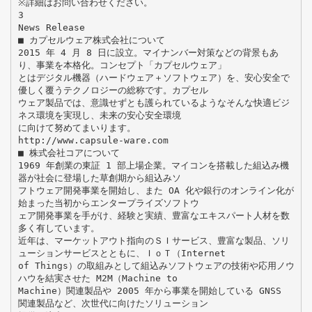
※詳細はお問い合わせください。
3
News Release
■ カプセルウェア株式会社について
2015 年 4 月 8 日に設立。マイナンバー対策などの背景もあ
り、事業を本格化。コンセプト「カプセルウェア」
とはデジタル機器（ハードウェア＋ソフトウェア）を、安心安全で
優しく覆うテクノロジーの総称です。カプセル
ウェア製品では、意識せずとも護られているようなそんな快適ビジ
ネス環境を実現し、未来の安心安全環境
に向けて努めてまいります。
http://www.capsule-ware.com
■ 株式会社コアについて
1969 年創業の東証 1 部上場企業。マイコンを搭載した組込み機
器が社会に登場した草創期から組込みソ
フトウェア開発事業を開始し、また OA 化や銀行のオンライン化が
始まった当初からエンタープライズソフトウ
ェア開発事業を手がけ、経験と実績、豊富なエキスパート人材を数
多く有しています。
近年は、マーケットアウト指向のＳＩサービス、豊富な製品、ソリ
ューションサービスとともに、ＩｏＴ（Internet
of Things）の取組みとして組込みソフトウェアの技術や応用ノウ
ハウを結実させた M2M（Machine to
Machine）関連製品や 2005 年から事業を開始している GNSS
関連製品など、次世代に向けたソリューション