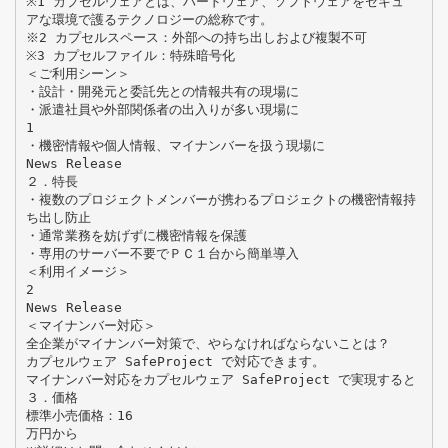
※1 カプセルウェアとは、ハードウェア、ソフトウェアをセキュ
アな環境で護るテクノロジーの総称です。
※2 カプセルスペース：外部への持ち出しおよび複製不可
※3 カプセルファイル：特殊暗号化
＜ご利用シーン＞
・設計・開発元と委託先との情報共有の現場に
・派遣社員や外部関係者の出入りが多い現場に
1
・機密情報や個人情報、マイナンバーを扱う現場に
News Release
２．特長
・複数のプロジェクトメンバーが携わるプロジェクトの機密情報持
ち出し防止
・通常業務を妨げずに機密情報を保護
・専用のサーバー不要でＰＣ１台から簡単導入
＜利用イメージ＞
2
News Release
＜マイナンバー対応＞
全企業がマイナンバー対策で、やらなければならないことは？
カプセルウェア SafeProject で対応できます。
マイナンバー対応をカプセルウェア SafeProject で実現すると
３．価格
標準小売価格：16
万円から