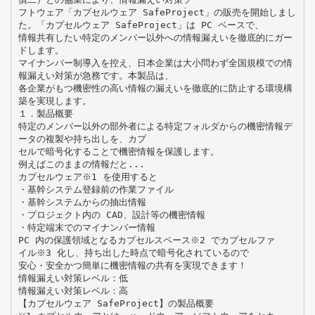
フトウェア「カプセルウェア SafeProject」の販売を開始しまし
た。「カプセルウェア SafeProject」は PC ベースで、
情報共有したい特定のメンバー以外への情報漏えいを徹底的にガー
ドします。
マイナンバー制導入を控え、日本企業は大小問わず全国規模での情
報漏えい対策が急務です。本製品は、
各企業がもつ機密性の高い情報の漏えいを徹底的に防止する環境構
築を実現します。
１．製品概要
特定のメンバー以外の部外者による特定フォルダからの機密情報デ
ータの複製や持ち出しを、カプ
セルで暗号化することで機密情報を保護します。
例えばこのままの情報だと...
カプセルウェア※1 を使用すると
・基幹システム登録前の作業ファイル
・基幹システムからの抽出情報
・プロジェクト内の CAD、設計等の機密情報
・特定端末でのマイナンバー情報
PC 内の保護領域となるカプセルスペース※2 でカプセルファ
イル※3 化し、持ち出した時点で暗号化されているので
安心・安全かつ簡単に機密情報の共有を実現できます！
情報漏えい対策レベル：低
情報漏えい対策レベル：高
【カプセルウェア SafeProject】の製品概要