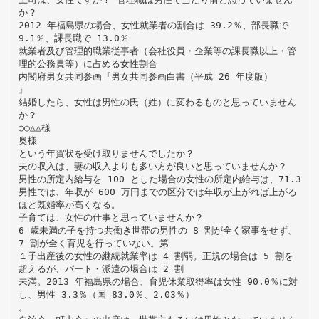
か？
2012 年福島県の場合、女性就業者の割合は 39.2％、部長職で
9.1％、課長職で 13.0％
就業者及び管理的職業従事者（会社役員・企業等の課長職以上・管
理的公務員等）に占める女性割合
内閣府男女共同参画『男女共同参画白書（平成 26 年度版）
』
結婚したら、女性は男性の氏（姓）に変わるものと思っていません
か？
○○△△様
奥様
という年賀状を受け取りませんでしたか？
夫の収入は、妻の収入よりも多い方が良いと思っていませんか？
男性の所定内給与を 100 とした場合の女性の所定内給与は、71.3
男性では、年収が 600 万円までの区分では年収が上がれば上がる
ほど既婚率が高くなる。
子育ては、女性の仕事と思っていませんか？
6 歳未満の子を持つ共働き世帯の男性の 8 割が全く家事をせず、
7 割が全く育児を行っていない。第
１子出産後の女性の継続就業率は 4 割弱。正規の場合は 5 割を
超えるが、パート・派遣の場合は 2 割
未満。2013 年福島県の場合、育児休業取得率は女性 90.0％に対
し、男性 3.3％（国 83.0％、2.03％）
。