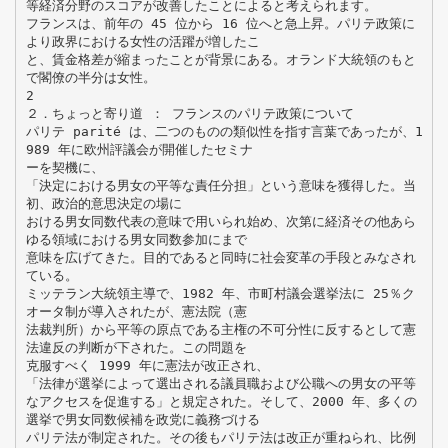
等経済分野のスコアが改善したことによると考えられます。
フランスは、前年の 45 位から 16 位へと急上昇。パリテ政策に
より政界における女性の活躍が増したこ
と、賃金格差が縮まったことが背景にある。オランド大統領のもと
で閣僚の半分は女性。
2
２．ちょっと寄り道 ： フランスのパリテ政策について
パリテ parité は、二つのものの類似性を指す言葉であったが、1
989 年に欧州評議会が開催したセミナ
ーを契機に、
「決定における男女の平等な責任分担」という意味を獲得した。当
初、政治的意思決定の場に
おける男女同数代表の意味で用いられ始め、次第に経済その他あら
ゆる領域における男女同数参加にまで
意味を広げてきた。目的であると同時に社会変革の手段とみなされ
ている。
ミッテラン大統領主導で、1982 年、市町村議会選挙法に 25％ク
オータ制が導入されたが、憲法院（憲
法裁判所）から平等の原点である主権の不可分性に反するとして憲
法違反の判断が下された。この問題を
克服すべく 1999 年に憲法が改正され、
「法律が選挙によって選出される議員職および公職への男女の平等
なアクセスを促進する」と規定された。そして、2000 年、多くの
選挙で男女同数候補を政党に義務づける
パリテ法が制定された。その後もパリテ法は改正が重ねられ、比例