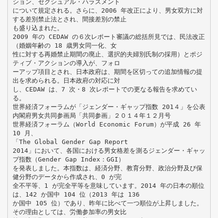
ション、セクシュアル・ハラスメント
について規定される。さらに、2006 年改正により、男女双方に対
する差別禁止法とされ、間接差別の禁止
も盛り込まれた。
2009 年の CEDAW の６次レポート審議の総括所見では、民法改正
（婚姻年齢の 18 歳男女同一化、女
性に対する再婚禁止期間の廃止、選択的夫婦別氏制の採用）とポジ
ティブ・アクションの導入が、フォロ
ーアップ項目とされ、日本政府は、期間を区切っての追加情報の提
出を求められる。日本政府の対応に対
し、CEDAW は、7 次・8 次レポートでの更なる報告を求めてい
る。
世界経済フォーラムが「ジェンダー・ギャップ指数 201４」を公表
内閣府男女共同参画局「共同参画」２０１４年１２月号
世界経済フォーラム（World Economic Forum）が平成 26 年
10 月、
「The Global Gender Gap Report
2014」において、各国における男女格差を測るジェンダー・ギャッ
プ指数（Gender Gap Index：GGI）
を発表しました。本指数は、経済分野、教育分野、政治分野及び保
健分野のデータから作成され、0 が完
全不平等、1 が完全平等を意味しています。2014 年の日本の順位
は、142 か国中 104 位（2013 年は 136
か国中 105 位）であり、昨年に比べて一つ順位が上昇しました。
その理由としては、労働参加率の男女比