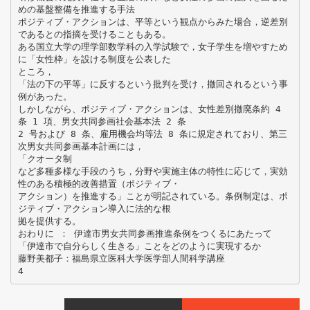
めの基盤整備を推進する手法
ポジティブ・アクションは、平等という観点からみた場合，逆差別
であるとの指摘を受けることもある。
ある国立大学の理学部数学科の入学試験で，女子学生を増やすため
に「女性枠」を設ける制度を公表した
ところ，
「法の下の平等」に反するという批判を受け，撤回されるという事
例があった。
しかしながら、ポジティブ・アクションは、女性差別撤廃条約 4
条 1 項、男女共同参画社会基本法 2 条
2 号および 8 条、雇用機会均等法 8 条に規定されており、第三
次男女共同参画基本計画には，
「クオータ制
など多種多様な手段のうち，分野や実施主体の特性に応じて，実効
性のある積極的改善措置（ポジティブ・
アクション）を推進する」ことが明記されている。条例制定は、ポ
ジティブ・アクション導入に法的な根
拠を提供する。
おわりに ： 伊達市男女共同参画推進条例をつくるにあたって
「伊達市で自分らしく生きる」ことをどのように実現するか
藤野美都子：福島県立医科大学医学部人間科学講座