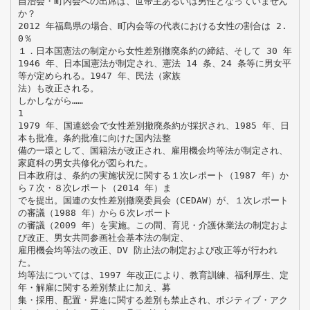
自治会・町内会への出席は、世帯主あるいは男性となっていません
か？
2012 年福島県の場合、町内会等の代表における女性の割合は 2.
0％
１．日本国憲法の制定から女性差別撤廃条約の締結、そして 30 年
1946 年、日本国憲法が制定され、憲法 14 条、24 条等に男女平
等が定められる。1947 年、民法（家族
法）も改正される。
しかしながら……
1
1979 年、国連総会で女性差別撤廃条約が採択され、1985 年、日
本も批准。条約批准に向けた国内法整
備の一環として、国籍法が改正され、雇用機会均等法が制定され、
家庭科の男女共修化が図られた。
日本政府は、条約の実施状況に関する１次レポート（1987 年）か
ら７次・８次レポート（2014 年）ま
でを提出。国連の女性差別撤廃委員会（CEDAW）が、１次レポート
の審議（1988 年）から６次レポート
の審議（2009 年）を実施。この間、育児・介護休業法の制定およ
び改正、男女共同参画社会基本法の制定、
雇用機会均等法の改正、DV 防止法の制定および改正等が行われ
た。
均等法については、1997 年改正により、教育訓練、福利厚生、定
年・解雇に関する差別禁止に加え、募
集・採用、配置・昇進に関する差別も禁止され、ポジティブ・アク