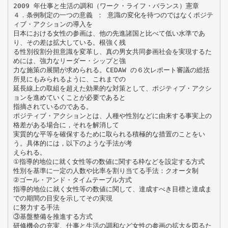
2009 年仕事と生活の調和（ワーク・ライフ・バランス）憲章
４．条例制定の一つの意義 ： 意識の変化を待つのではなくポジテ
ィブ・アクションの導入を
日本における女性の参画は、他の先進諸国と比べて低い水準であ
り、その差は拡大している。根強く残
る性別役割分担意識を変革し、真の男女共同参画社会を実現するた
めには、強力なリーダー・シップと強
力な施策の展開が求められる。CEDAW の６次レポート審議の総括
所見にもみられるように、これまでの
延長線上の取組を超えた効果的な対策として、ポジティブ・アクシ
ョンを進めていくことが必要であると
指摘されているのである。
ポジティブ・アクションとは、人種や性別などに由来する事実上の
格差がある場合に，それを解消して
実質的な平等を確保するために取られる積極的な措置のことをい
う。具体的には，以下のような手法が考
えられる。
①指導的地位に就く女性等の数値に関する枠などを設定する方式
性別を基準に一定の人数や比率を割り当てる手法：クオータ制
②ゴール・アンド・タイムテーブル方式
指導的地位に就く女性等の数値に関して、達成すべき目標と達成ま
での期間の目安を示してその実現
に努力する手法
③基盤整備を推進する方式
研修機会の充実、仕事と生活の調和など女性の参画の拡大を図るた