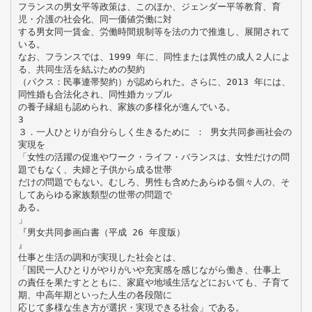
フランスの男女平等政策は、このほか、ジェンダー平等教育、育
児・介護の社会化、同一価値労働に対
する男女同一賃金、労働時間規制等を法の力で推進し、展開されて
いる。
なお、フランスでは、1999 年に、同性または異性の成人２人によ
る、共同生活を結ぶための契約
（パクス：民事連帯契約）が認められた。さらに、2013 年には、
同性婚も合法化され、同性婚カップル
の養子縁組も認められ、家族の多様化が進んでいる。
3
３．一人ひとりが自分らしく生きるために ： 男女共同参画社会の
実現を
「女性の活躍の促進やワーク・ライフ・バランスは、女性だけの問
題でもなく、夫婦と子供から成る世帯
だけの問題でもない。むしろ、男性も含めたあらゆる個々人の、そ
してあらゆる家族類型の世帯の問題で
ある。
」
『男女共同参画白書（平成 26 年度版）
』
仕事と生活の調和が実現した社会とは、
「国民一人ひとりがやりがいや充実感を感じながら働き、仕事上
の責任を果たすとともに、家庭や地域生活などにおいても、子育て
期、中高年期といった人生の各段階に
応じて多様な生き方が選択・実現できる社会」である。