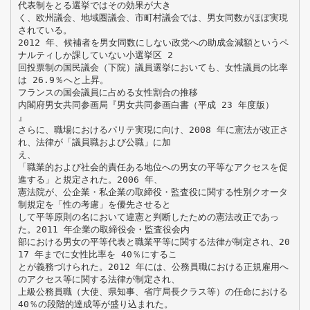
代表制をとる選挙ではその効果が大き
く、欧州議会、地域圏議会、市町村議会では、男女同数がほぼ実現
されている。
2012 年、候補者を男女同数にしない政党への助成金減額というペ
ナルティしか課していない小選挙区 2
回投票制の国民議会（下院）議員選挙においても、女性議員の比率
は 26.9％へと上昇。
フランスの国会議員に占める女性割合の推移
内閣府男女共同参画局『男女共同参画白書（平成 23 年度版）
』
さらに、職場におけるパリテ実現に向け、2008 年に憲法が改正さ
れ、法律が「議員職および公職」に加
え、
「職業的および社会的責任ある地位への男女の平等なアクセスを促
進する」と規定された。2006 年、
憲法院が、公企業・私企業の取締役・監査役に関する性別クオータ
制規定を「性の考慮」を優先させると
して平等原則の名において違憲と判断したための憲法改正であっ
た。2011 年企業の取締役会・監査役会内
部における男女の平等代表と職業平等に関する法律が制定され、20
17 年までに女性比率を 40％にするこ
とが義務づけられた。2012 年には、公務員職における正規雇用へ
のアクセス等に関する法律が制定され、
上級公務員職（大使、県知事、省庁局長クラス等）の任命における
40％の段階的達成等が盛り込まれた。