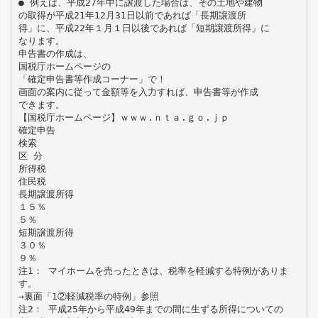
● 例えば、平成27年中に譲渡した場合は、その土地や建物
の取得が平成21年12月31日以前であれば「長期譲渡所
得」に、平成22年１月１日以後であれば「短期譲渡所得」に
なります。
申告書の作成は、
国税庁ホームページの
「確定申告書等作成コーナー」で！
画面の案内に従って金額等を入力すれば、申告書等が作成
できます。
【国税庁ホームページ】ｗｗｗ.ｎｔａ.ｇｏ.ｊｐ
確定申告
検索
区 分
所得税
住民税
長期譲渡所得
１５％
５％
短期譲渡所得
３０％
９％
注1： マイホームを売ったときは、税率を軽減する特例がありま
す。
→裏面「1②軽減税率の特例」参照
注2： 平成25年から平成49年までの間に生ずる所得についての