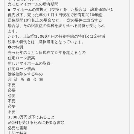
売ったマイホームの所有期間
● マイホームの買換え（交換）をした場合は、譲渡価額が１
億円以下、売った年の１月１日現在で所有期間10年超、
居住期間10年以上の場合など、一定の要件に該当する
場合は、その譲渡益の課税を繰り延べる特例が受けられ
ます。
ただし、上記①3,000万円の特別控除の特例又は②軽減
税率の特例とは、選択適用となっています。
❷の特例
売った年の１月１日現在で５年を超えるもの
住宅ローン残高
新しいマイホームの取得
住宅ローン残高
繰越控除をする年の
合 計 所 得 金 額
不要
必要
必要
不要
必要
不要
3,000万円以下であること
◇特例を受けるために必要な書類
必要な書類
上記の特例