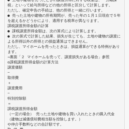
税」といって給与所得などの他の所得と区分して計算します。
ただし、確定申告の手続は、他の所得と一緒に行います。
● 売った土地や建物の所有期間が、売った年の１月１日現在で５年
を超えるかどうかにより、適用する税率が異なります。
課税譲渡所得金額の計算
● 課税譲渡所得金額は、次の算式により計算します。
● 次の算式で計算した結果、損失が生じても、土地や建物の譲渡に
よる所得以外の所得との損益通算はできません。
ただし、マイホームを売ったときは、損益通算ができる特例があり
ます。
→裏面「２ マイホームを売って、譲渡損失がある場合」参照
◎課税譲渡所得金額の計算方法
譲渡価額
−
取得費
＋
譲渡費用
−
特別控除額
＝
課税譲渡所得金額
（一定の場合） 売った土地や建物を買い入れたときの購入代金
（建物は減価償却費相当額を控除します。）
や仲介手数料などの合計額です。