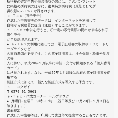
所得税の確定申告や源泉徴収の際には、このパンフレット
に掲載の所得税のほかに、復興特別所得税（原則として所
得税額の2.1％）が課されます。
ｅ‐Ｔａｘ（電子申告）
作成した申告書等のデータは、インターネットを利用して
自宅から税務署に提出（送信）することができます。
ｅ‐Ｔａｘで申告を行うと、①一定の添付書類の提出が省略され②
還付申告
が早期処理されます。
▶ ｅ-Ｔａｘの利用に際しては、電子証明書の取得やＩＣカードリ
ーダライタなど
の事前準備が必要です。この電子証明書は、社会保障・税番号制度
の導
入に伴い、平成28年１月以降に申請・交付が開始される「個人番号
カード」
に格納されます。なお、平成29年１月以降は現在の電子証明書を使
用する
認証方式に加えて、新たな認証方式を導入する予定です。
ｅ ‐ コクゼイ
 0570-01-5901
ｅ‐Ｔａｘ・作成コーナー ヘルプデスク
▶ 月曜日∼金曜日 ９時∼17時 （祝日等及び12月29日∼１月３日を
除きます。）
書面提出
作成した申告書等は、印刷して郵送等で提出することもできます。