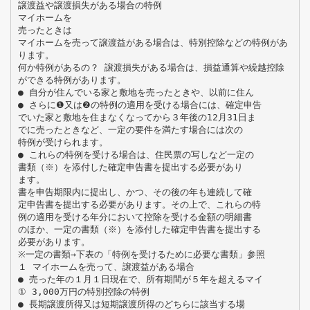
譲渡益や譲渡損失がある場合の特例
マイホームを
売ったときは
マイホームを売って譲渡益がある場合は、特別控除などの特例があ
ります。
何か特例があるの？ 譲渡損失がある場合は、損益通算や繰越控除
ができる特例があります。
● 自分が住んでいる家と敷地を売ったときや、以前に住ん
● さらに❶又は❷の特例の適用を受ける場合には、確定申告
でいた家と敷地を住まなくなってから３年後の12月31日ま
でに売ったときなど、一定の要件を満たす場合には次の
特例が受けられます。
● これらの特例を受ける場合は、住民票の写しなど一定の
書類（※）を添付した確定申告書を提出する必要があり
ます。
書を申告期限内に提出し、かつ、その後の年も連続して確
定申告書を提出する必要があります。その上で、これらの特
例の適用を受ける年分において控除を受ける金額の明細書
のほか、一定の書類（※）を添付した確定申告書を提出する
必要があります。
※一定の書類→下表の「特例を受けるために必要な書類」参照
１ マイホームを売って、譲渡益がある場合
● 売った年の１月１日現在で、所有期間が５年を超えるマイ
① 3,000万円の特別控除の特例
● 長期譲渡所得又は短期譲渡所得のどちらに該当する場