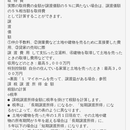
取 得 費
実際の取得費の金額が譲渡価額の５％に満たない場合は、譲渡価額
の５％相当額を取得費
として計算することができます。
譲
渡
価
額
①仲介手数料、②測量費など土地や建物を売るために直接要した費
用、③貸家の売却に際
譲 渡 費 用 して支払った立退料、④建物を取壊して土地を売った
ときの取壊し費用などです。
収用などのとき：最高５,０００万円
特別控除額 自分の住んでいる家屋と土地を売ったとき：最高３,０
００万円
→裏面「１ マイホームを売って、譲渡益がある場合」参照
課 税 譲 渡 所 得 金 額
税額の計算
◇税率
● 課税譲渡所得金額に税率を掛けて税額を計算します。
● 税率は、「長期譲渡所得」になるか、「短期譲渡所得」にな
るかによって、右の表のように異なります。
● 土地や建物を売った年の１月１日現在で、その土地や建
物の所有期間が５年を超える場合は「長期譲渡所得」に、
５年以下の場合は「短期譲渡所得」になります。