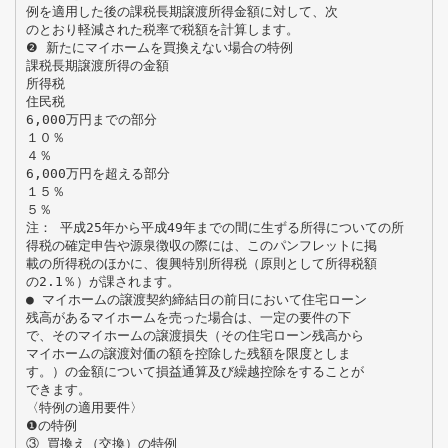
例を適用した後の課税長期譲渡所得金額に対して、次
のとおり軽減された税率で税額を計算します。
❷ 新たにマイホームを買換えない場合の特例
課税長期譲渡所得の金額
所得税
住民税
6,000万円までの部分
１０％
４％
6,000万円を超える部分
１５％
５％
注： 平成25年から平成49年までの間に生ずる所得についての所
得税の確定申告や源泉徴収の際には、このパンフレットに掲
載の所得税のほかに、復興特別所得税（原則として所得税額
の2.1％）が課されます。
● マイホームの譲渡契約締結日の前日において住宅ローン
残高があるマイホームを売った場合は、一定の要件の下
で、そのマイホームの譲渡損失（その住宅ローン残高から
マイホームの譲渡対価の額を控除した残額を限度としま
す。）の金額について損益通算及び繰越控除をすることが
できます。
〈特例の適用要件〉
❶の特例
③ 買換え（交換）の特例