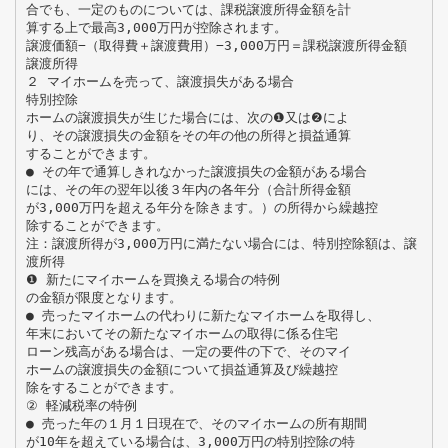
合でも、一定のものについては、課税譲渡所得金額を計
算する上で最高3,000万円が控除されます。
譲渡価額−（取得費＋譲渡費用）−3,000万円＝課税譲渡所得金額
譲渡所得
２ マイホームを売って、譲渡損失がある場合
特別控除
ホームの譲渡損失が生じた場合には、次の❶又は❷によ
り、その譲渡損失の金額をその年の他の所得と損益通算
することができます。
● その年で通算しきれなかった譲渡損失の金額がある場合
には、その年の翌年以後３年内の各年分（合計所得金額
が3,000万円を超える年分を除きます。）の所得から繰越控
除することができます。
注：譲渡所得が3,000万円に満たない場合には、特別控除額は、譲
渡所得
❶ 新たにマイホームを買換える場合の特例
の金額が限度となります。
● 売ったマイホームの代わりに新たなマイホームを取得し、
年末においてその新たなマイホームの取得に係る住宅
ローン残高がある場合は、一定の要件の下で、そのマイ
ホームの譲渡損失の金額について損益通算及び繰越控
除をすることができます。
② 軽減税率の特例
● 売った年の１月１日現在で、そのマイホームの所有期間
が10年を超えている場合は、3,000万円の特別控除の特