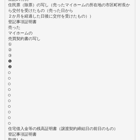
住民票（除票）の写し（売ったマイホームの所在地の市区町村長か
ら交付を受けたもの（売った日から
２か月を経過した日後に交付を受けたもの））
登記事項証明書
売った
マイホームの
売買契約書の写し
①
②
③
❶
❷
○
○
○
○
○
○
○
○
○
○
住宅借入金等の残高証明書（譲渡契約締結日の前日のもの）
登記事項証明書
取得した