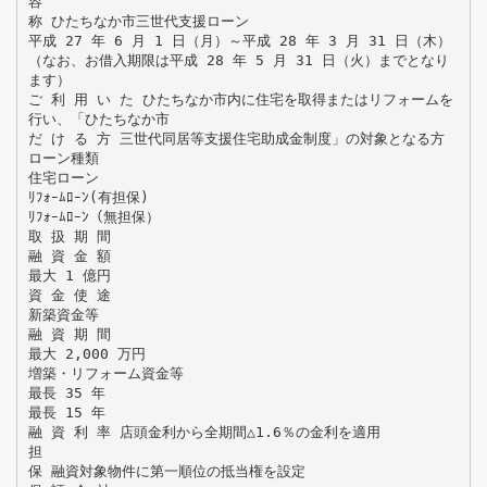
容
称 ひたちなか市三世代支援ローン
平成 27 年 6 月 1 日（月）～平成 28 年 3 月 31 日（木）
（なお、お借入期限は平成 28 年 5 月 31 日（火）までとなり
ます）
ご 利 用 い た ひたちなか市内に住宅を取得またはリフォームを
行い、「ひたちなか市
だ け る 方 三世代同居等支援住宅助成金制度」の対象となる方
ローン種類
住宅ローン
ﾘﾌｫｰﾑﾛｰﾝ(有担保)
ﾘﾌｫｰﾑﾛｰﾝ（無担保）
取 扱 期 間
融 資 金 額
最大 1 億円
資 金 使 途
新築資金等
融 資 期 間
最大 2,000 万円
増築・リフォーム資金等
最長 35 年
最長 15 年
融 資 利 率 店頭金利から全期間△1.6％の金利を適用
担
保 融資対象物件に第一順位の抵当権を設定