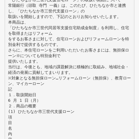
常陽銀行（頭取 寺門 一義）は、このたび、ひたちなか市と連携
し、「ひたちなか市三世代支援ローン」の
取扱いを開始しますので、下記のとおりお知らせいたします。
本商品は、
「ひたちなか市三世代同居等支援住宅助成金制度」を利用し、住宅
を取得またはリフォーム
をするお客さまに対して、住宅ローンおよびリフォームローンを特
別金利で提供するものです。
さらに、本住宅ローンをご利用いただいたお客さまには、無担保ロ
ーン※についても特別金利で
提供いたします。
当行は、今後とも、地域の課題解決に積極的に取組み、地域社会・
経済の発展に貢献してまいります。
※対象となる無担保ローン…リフォームローン（無担保）、教育ロー
ン、マイカーローン
記
１．取扱開始日
6 月 1 日（月）
２．商品の概要
(1) ひたちなか市三世代支援ローン
項
目
名
内