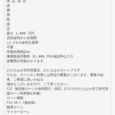
保 証 会 社
諸
費
用
取
扱
店
最大 1,000 万円
店頭金利から全期間
△1.2％の金利を適用
不要
常陽信用保証㈱
事務取扱手数料 32,400 円や保証料などの
諸費用が別途かかります。
－
ひたちなか市内営業店、ひたちなかローンプラザ
※なお、ローンのご利用には所定の審査がございます。審査の結
果、ご希望に添いかねる
場合もございますので、ご了承ください。
(2) 無担保ローンの金利割引（前記 2(1)のひたちなか市三世代支
援ローン利用者が対象）
ローン種類
ﾘﾌｫｰﾑﾛｰﾝ（無担保）
教育ローン
マイカーローン