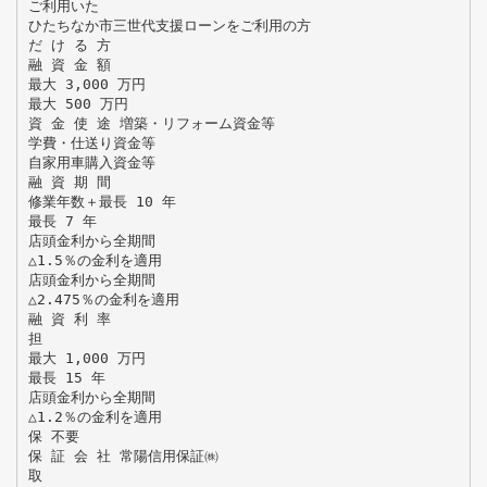
ご利用いた
ひたちなか市三世代支援ローンをご利用の方
だ け る 方
融 資 金 額
最大 3,000 万円
最大 500 万円
資 金 使 途 増築・リフォーム資金等
学費・仕送り資金等
自家用車購入資金等
融 資 期 間
修業年数＋最長 10 年
最長 7 年
店頭金利から全期間
△1.5％の金利を適用
店頭金利から全期間
△2.475％の金利を適用
融 資 利 率
担
最大 1,000 万円
最長 15 年
店頭金利から全期間
△1.2％の金利を適用
保 不要
保 証 会 社 常陽信用保証㈱
取