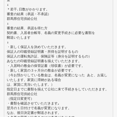
↓
＊若干､日数がかかります。
審査の結果（承認・不承認）
群馬県住宅供給公社
↓
審査の結果、承認を得た方
契約書、入居者台帳等、名義の変更手続きに必要な書類を
郵送いたします
↓
・新しく保証人を決めていただきます。
保証人の印鑑登録証明書・所得を証明するもの
保証人の運転免許証、保険証等（身分を証明するもの）
あなたの印鑑登録証明書を揃えていただきます。
・入居時の敷金の保管証書（領収書）が必要です。
・新しく家賃の３ヶ月分の敷金が必要です。
（今お預かりしている敷金は、名義が変更になった あと、お返し
いたします。家賃に滞納がある場合
は、家賃に充当いたします。）
指定日までに書類を揃えて公社に来て手続きをしていただきます。
群馬県住宅供給公社
（指定日変更可）
・書類を確認させていただきます｡
翌月の１日付けで名義が変更になります。
なお、後日決定書が郵送されます。