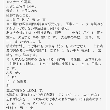
やスナップ 写真、
ふざけた写真は不可。
最近、６ ヶ月以内の
撮影であること。
出 場 申 込 / 誓 約 書
※出場には医事項目確認表が必要です。 医事チェ ッ ク 確認表が
添付さ れていない申込は受け付けま せん。
私は大会規約およ び競技規約を 順守し 、 全力を 尽く し 正々
堂々と 試合する 事を 誓いま す。 大会中の事故、 負傷、 死
亡、 ま たそれによ る
後遺症に対し ては誰にも 責任を 問う も のではなく 、 主催者
及び関係者に一切の異議申し 立てを し ない事を 誓約し 、 出
場を 申し 込みます。
ま た本大会に関する あら ゆる 著作権、 肖像権、 及びそれら
に付帯する 権利は、 すべて主催者に帰属する こ と を 了承し
ま す。
ふり がな
氏 名:
印 / 保護者：
印
左記の出場を 認めま す。
※署名を 兼ねますので必ず自著し てく ださ い。 ふり がなも
忘れず記入を 。 未成年の方は本人の名前の後ろ に保護者のサイ
ン を も ら っ てく ださ い。
性別 : 男 ・ 女