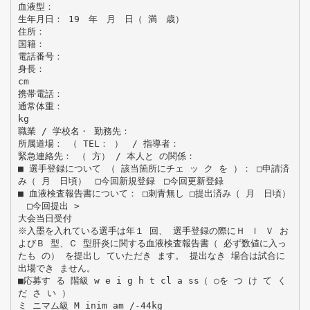
血液型：
生年月日： 19 年 月 日（ 満 歳）
住所：
国籍：
電話番号：
身長：
cm
携帯電話：
通常体重：
kg
職業 / 学校名・ 勤務先：
所属道場： （ TEL： ） / 指導者：
緊急連絡先： （ 方） / 本人と の関係：
■ 選手登録について （ 該当箇所にチェ ッ ク を ）： □申請済
み（ 月 日頃） □今回新規登録 □今回更新登録
■ 血液検査報告書について： □刺青無し □提出済み（ 月 日頃）
□今回提出 >
大会当日受付
※入墨を入れている選手は年１ 回、 選手登録の際にＨ Ｉ Ｖ お
よびＢ 型、Ｃ 型肝炎に関する血液検査報告書（ 必ず数値に入っ
たも の） を提出し ていただき ます。 提出なき 場合は試合に
出場でき ません。
■応募す る 階級 w e i g h t cl a ss（ ○を つ け て く
だ さ い ）
ミ ニマム級 M inim am /-44kg