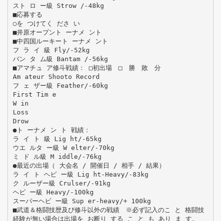
スト ロ ー級 Strow /-48kg
■応募する
○を つけてく ださ い
■井原オープント ーナメ ント
■中四国ルーキート ーナメ ント
フ ラ イ 級 Fly/-52kg
バン タ ム級 Bantam /-56kg
■アマチュ ア修斗戦績： □初出場 □ 勝 敗 分
Am ateur Shooto Record
フ ェ ザー級 Feather/-60kg
First Tim e
W in
Loss
Drow
●ト ーナメ ン ト 戦績：
ラ イ ト 級 Lig ht/-65kg
ウエ ルタ ー級 W elter/-70kg
ミ ド ル級 M iddle/-76kg
●最近の出場（ 大会名 / 開催日 / 相手 / 結果）
ラ イ ト ヘビ ー級 Lig ht-Heavy/-83kg
ク ルーザー級 Crulser/-91kg
ヘビ ー級 Heavy/-100kg
スーパーヘビ ー級 Sup er-heavy/+ 100kg
■武道＆格闘技歴及び修斗以外の戦績 ※必ず記入のこ と 格闘技