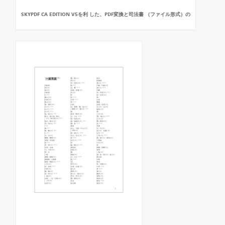
SKYPDF CA EDITION V5を利 した、PDF変換と司法書 （ファイル形式）の