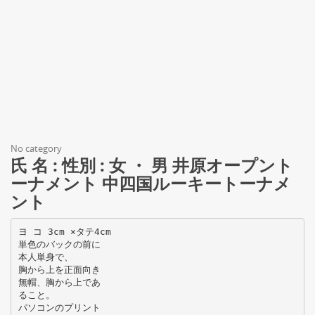
No category
氏 名 : 性別 : 女 ・ 男 井原オープント
ーナメント 中四国ルーキートーナメ
ント
ヨ コ 3cm ×タテ4cm
単色のバックの前に
本人単身で、
胸から上を正面向き
無帽、胸から上であ
ること。
パソコンのプリント