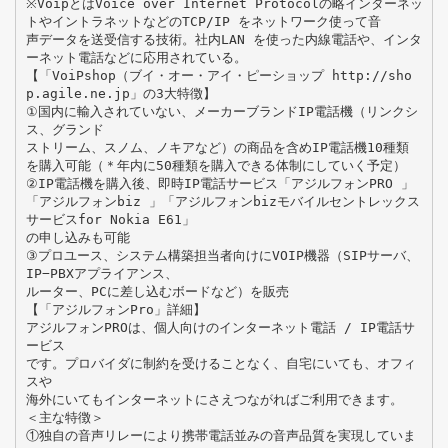
※VoipとはVoice over Internet Protocolの略インターネッ
トやイントラネットなどのTCP/IP をネットワーク使って音
声データを送受信する技術。社内LAN を使った内線電話や、インタ
ーネット電話などに応用されている。
【「VoiPshop（ブイ・オー・アイ・ピーショップ http://sho
p.agile.ne.jp」の3大特徴】
①国内に輸入されていない、メーカーブランドIP電話機（リンクシ
ス、グランド
ストリーム、スノム、ノキアなど）の商品を含めIP電話機10種類
を購入可能（＊年内に50種類を購入できる体制にしていく予定）
②IP電話機を購入後、即時IP電話サービス「アジルフォンPRO 」
「アジルフォンbiz 」「アジルフォンbizモバイルセントレックス
サービスfor Nokia E61」
の申し込みも可能
③プロユース、システム構築担当者向けにVOIP機器（SIPサーバ、
IP−PBXアプライアンス、
ルーター、PCに差し込むボードなど）を販売
【「アジルフォンPro」詳細】
アジルフォンPROは、個人向けのインターネット電話 / IP電話サ
ービス
です。プロバイダに制約を受けることなく、自宅にいても、オフィ
スや
海外にいてもインターネットにさえつながればご利用できます。
＜主な特徴＞
①独自の音声リレーにより携帯電話並みの音声品質を実現していま