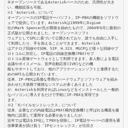
④オープンソースであるAsteriskベースのため、汎用性が大き
い、機能拡張も可能。
※1「Asterisk」について
オープンソースのIP電話サーバソフト。IP−PBXの機能をソフトウ
ェアで提供しています。Asteriskは1999年にDigium
社のMark Spencer氏が開発を始めたもので、2004年9月に最初の
正式版が公開されました。オープンソースソフト
ウェアとしてGPLに基づいて公開されており、誰でも自由に入手し
て利用したり、手を加えることができます。Asterisk
はアナログ回線やISDN、SIP、H.323、MGCPなど様々な回線やプ
ロトコルに対応し、IP電話の回線交換機(PBX)やプ
ロトコル変換ゲートウェイとして利用できます。多人数による電話
会議やボイスメール、音声自動応答(IVR)などの機
能もサポートしており、他のアプリケーションソフトと連携するた
めのAPIも公開されています。
従来、IP-PBXは高価な専用のハードウェアとソフトウェアを組み
合わせた大規模で複雑なシステムが多くありました
が、Asteriskを利用すればLinuxなどをインストールした一般的
なパソコンに導入するだけで手軽にIP-PBXを実現でき
ます。
※2「モバイルセントレックス」について
従来、企業などの内線電話はPBX(構内交換機)と呼ばれる機器を建
物内に設置して運用する必要がありましたが、
近年では電話をIP化してPBXを排除し、IP電話サーバーの運用を通
信事業者が請け負う「IPセントレックス」が注目さ