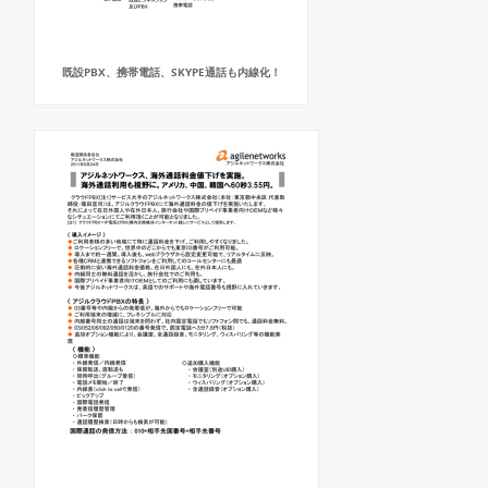
既設PBX、携帯電話、SKYPE通話も内線化！