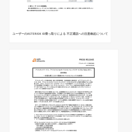
ユーザーのASTERISK ID乗っ取りによる 不正通話への注意喚起について