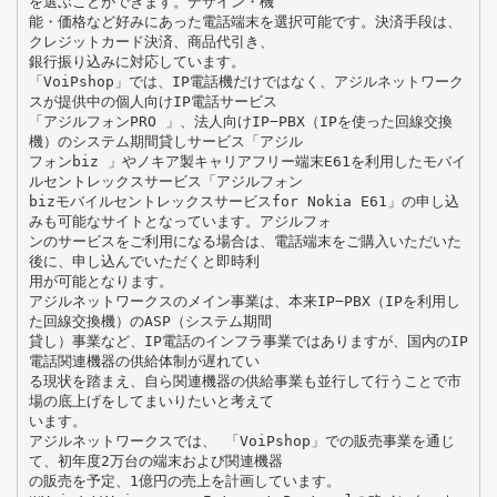
を選ぶことができます。デザイン・機
能・価格など好みにあった電話端末を選択可能です。決済手段は、
クレジットカード決済、商品代引き、
銀行振り込みに対応しています。
「VoiPshop」では、IP電話機だけではなく、アジルネットワーク
スが提供中の個人向けIP電話サービス
「アジルフォンPRO 」、法人向けIP−PBX（IPを使った回線交換
機）のシステム期間貸しサービス「アジル
フォンbiz 」やノキア製キャリアフリー端末E61を利用したモバイ
ルセントレックスサービス「アジルフォン
bizモバイルセントレックスサービスfor Nokia E61」の申し込
みも可能なサイトとなっています。アジルフォ
ンのサービスをご利用になる場合は、電話端末をご購入いただいた
後に、申し込んでいただくと即時利
用が可能となります。
アジルネットワークスのメイン事業は、本来IP−PBX（IPを利用し
た回線交換機）のASP（システム期間
貸し）事業など、IP電話のインフラ事業ではありますが、国内のIP
電話関連機器の供給体制が遅れてい
る現状を踏まえ、自ら関連機器の供給事業も並行して行うことで市
場の底上げをしてまいりたいと考えて
います。
アジルネットワークスでは、 「VoiPshop」での販売事業を通じ
て、初年度2万台の端末および関連機器
の販売を予定、1億円の売上を計画しています。