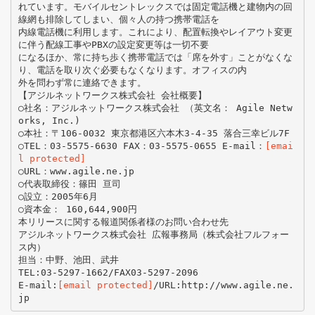
れています。モバイルセントレックスでは固定電話機と建物内の回
線網も排除してしまい、個々人の持つ携帯電話を
内線電話機に利用します。これにより、配置転換やレイアウト変更
に伴う配線工事やPBXの設定変更等は一切不要
になるほか、常に持ち歩く携帯電話では「席を外す」ことがなくな
り、電話を取り次ぐ必要もなくなります。オフィスの内
外を問わず常に連絡できます。
【アジルネットワークス株式会社 会社概要】
○社名：アジルネットワークス株式会社 （英文名： Agile Netw
orks, Inc.)
○本社：〒106-0032 東京都港区六本木3-4-35 落合三幸ビル7F
○TEL：03-5575-6630 FAX：03-5575-0655 E-mail：
[emai
l protected]
○URL：www.agile.ne.jp
○代表取締役：篠田 亘司
○設立：2005年6月
○資本金： 160,644,900円
本リリースに関する報道関係者様のお問い合わせ先
アジルネットワークス株式会社 広報事務局（株式会社フルフォー
ス内）
担当：中野、池田、武井
TEL:03-5297-1662/FAX03-5297-2096
E-mail:
[email protected]
/URL:http://www.agile.ne.