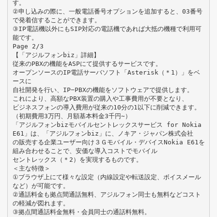
す。
②申し込みの際に、一般電話番号オプションを追加すると、03番号
で発着信することができます。
③IP電話機以外にもSIP対応の電話機であれば大抵の機種で利用可
能です。
Page 2/3
【「アジルフォンbiz」詳細】
従来のPBXの機能をASPにて提供するサービスです。
オープンソースのIP電話サーバソフト「Asterisk（＊1）」をベ
ースに
自社開発を行い、IP−PBXの機能をソフトウェアで提供します。
これにより、高額なPBX装置の購入や工事費用が不要となり、
ビジネスフォンの導入費用が従来の10分の1以下に削減できます。
（初期費用3万円、月額基本料金3千円∼）
「アジルフォンbizモバイルセントレックスサービス for Nokia
E61」は、「アジルフォンbiz」に、ノキア・ジャパン株式会社
の販売する企業ユーザー向け３Ｇモバイル・デバイスNokia E61を
組み合わせることで、安価な導入コストでモバイル
セントレックス（＊2）を実現するものです。
＜主な特徴＞
①ブラウザ上にて様々な設定（内線設定や転送設定、ボイスメール
など）が可能です。
②通話料金も拠点間通話無料、アジルフォン同士も無料などコスト
の軽減が図れます。
③拠点間通話料金無料・会員同士の通話料無料。