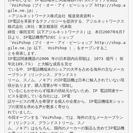
「VoiPshop（ブイ・オー・アイ・ピーショップ http://shop.a
gile.ne.jp）」
＜アジルネットワークス株式会社 報道発表資料＞
IP電話を革新するテクノロジーを提供する、アジルネットワークス
株式会社（本社：東京都港区 代表取
締役：篠田亘司 以下アジルネットワークス）は、本日2007年6月7
日より、IP電話機専門のEC ショップ
「VoiPshop（ブイ・オー・アイ・ピーショップ http://shop.a
gile.ne.jp 以下、 VoiPshop ）」をオープンするこ
とを発表します。
IP電話関連機器の2006 年の日本国内出荷額は、1073 億円（ 前
年比109.7％） と大幅な成長を見せ
ている中、IP電話機端末のシェアの大半を占める海外の主なメーカ
ーブランド（リンクシス、グランドスト
リーム、スノム、ノキア）のIP電話機は日本に輸入されていない現
状があります。購入需要が年々増加し
ているにもかかわらず端末の供給元がないため、IP 電話関連サー
ビスを提供している当社には、IP電
話サービスの導入を希望する個人や企業から、IP電話機端末ショッ
プの実現を求める声が数多く寄せら
れていました。
今回オープンする「VoiPshop」では、海外の主なメーカーブラン
ド（リンクシス、グランドストリーム、スノ
ム、ノキア）はもちろん、国内のメーカーの製品も含めてIP電話機