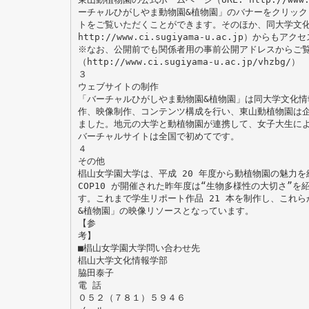
ーチャルひがしやま動物園&植物園」のバナーをクリック
トをご覧いただくことができます。そのほか、同大学文化
http://www.ci.sugiyama-u.ac.jp）からもア
※なお、公開前でも関係者用の事前公開アドレスからご覧
（http://www.ci.sugiyama-u.ac.jp/vhzbg/）
３
ウェブサイトの制作
「バーチャルひがしやま動物園&植物園」は同大学文化情
作、映像制作、コンテンツ構成を行い、東山動植物園は
ました。地元の大学と動植物園が連携して、女子大生に
バーチャルサイトは全国で初めてです。
４
その他
椙山女学園大学は、平成 20 年度から動植物園の魅力
COP10 が開催された昨年度は“生物多様性の大切さ”
す。これまで学生リポート作品 21 本を制作し、これ
&植物園」の映像リソースとなっています。
【参
考】
■椙山女学園大学問い合わせ先
椙山大学文化情報学部
脇田泰子
電 話
０５２（７８１）５９４６