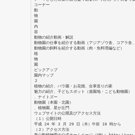
コーナー
動
物
園
内
容
動物の紹介動画・解説
動物園の仕事を紹介する動画（アジアゾウ舎、コアラ舎
動物園の飼料を紹介する動画（肉・魚料理編など）
植
物
園
ピックアップ
園内マップ
２
植物の紹介、バラ園・お花畑、合掌造りの家
魅力の紹介、子どもスポット（遊園地・こども動物園）
、ナイトズー
動物園（本園・北園）
、植物園、星が丘門
ウェブサイトの公開及びアクセス方法
（１）公開日時
平成 24 年 3 月 29 日（木）午前 10 時から
（２）アクセス方法
東山動植物園の公式ホームページ（URL: http://www.hi