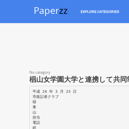
Paper
zz
EXPLORE CATEGORIES
No category
椙山女学園大学と連携して共同
平成 24 年 3 月 23 日
市政記者クラブ
様
東
山
担当
電話
総