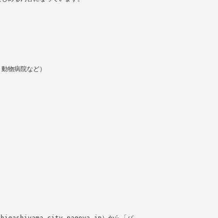
、動物病院など）
gashiyama.city.nagoya.jp）から「バ