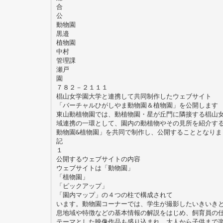
合
公
動物園
黒邉
植物園
中村
管理課
瀬戸
園
７８２－２１１１
椙山女学園大学と連携して共同制作したウェブサイト
「バーチャルひがしやま動物園＆植物園」を公開します
東山動植物園では、動植物園・星が丘門に隣接する椙山
域連携の一環として、園内の動植物やその見所を紹介す
動物園&植物園」を共同で制作し、公開することとなりま
記
１
公開するウェブサイトの内容
ウェブサイトは「動物園」
「植物園」
「ピックアップ」
「園内マップ」の４つの柱で構成されて
います。動物園コーナーでは、学生が撮影したいきいき
息地域や特徴などの基本情報の解説をはじめ、飼育員の
テーマとした映像作品も盛り込まれ、大人から子供まで