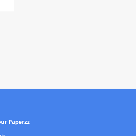
our Paperzz
 in