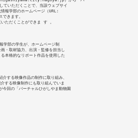
していただくことで、当該ウェブサイ
情報学部のホームページ（URL:
クセスできます。
いただくことができま す 。
報学部の学生が、ホームページ制
企画・取材協力、出演・監修を担当し
よる本格的なリポート作品を使用した
を紹介する映像作品の制作に取り組み、
を紹介する映像制作にも取り組んでいま
らが今回の「バーチャルひがしやま動物園