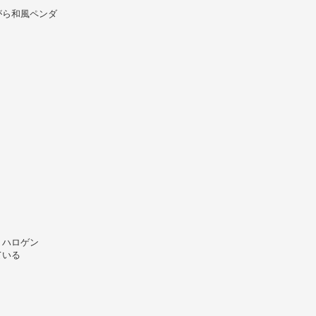
がら和風ペンダ
：ハロゲン
ている