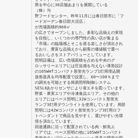
県を中心に30店舗あまりを展開している
（株）与
野フードセンター。昨年11月には春日部市に「フ
ードガーデン春日部大沼店」
が売場面積約960㎡
の広さでオープンしました。多彩な品揃えの実現
を目指し、いくつかの専門性の高い店が集まる
『市場』の臨場感とそこを巡る楽しさが演出され
ており、豊富な品揃えから顧客の価値観で選べ
るおいしさをストアバリューとしています。
照明設備は、広い売場面積を占める中央のグ
ロッサリーエリアには圧迫感を与えない薄形設計
の105WHfコンパクト形蛍光ランプ1灯用埋込開
放形器具を均等配置で設置し、60〜100％まで
の調光を可能とする簡易照明制御システム
SESLⅡあかりセンサにより省エネを図っています。
野菜・果実エリアや冷凍食品エリア、その他の
エリアにはベース照明に32Wコンパクト形蛍光
ランプ3灯用ダウンライトを使用しています。局部
照明には42Wコンパクト形蛍光ランプ3灯用ロフ
トペンダントで商品を見やすく、選びやすい光環
境を演出しています。
回遊通路に沿って配置されている肉・鮮魚エ
リアでは、ベース照明の他に105WHfコンパクト
形蛍光ランプウォールウォッシャ器具で壁面の照