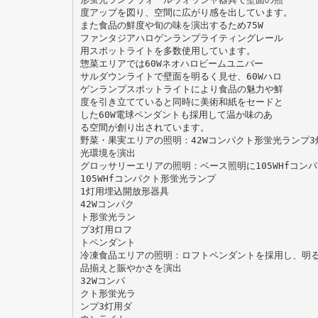
度アップを図り、空間に広がり感を出しています。
また食品の鮮度や旬の味を演出するため75W
ファンタジアハロゲンランプライティングレール
用スポットライトを多数使用しています。
惣菜エリアでは60Wネオハロビームユニバー
サルダウンライトで壁面を明るく見せ、60Wハロ
ゲンランプスポットライトにより食品の魅力や鮮
度を引き立てていると同時に美術和紙をセードと
した60W電球ペンダントも採用して温か味のあ
る空間が創り出されています。
野菜・果実エリアの照明：42Wコンパクト形蛍光ランプ
光環境を演出
グロッサリーエリアの照明：ベース照明に105WHfコン
105WHfコンパクト形蛍光ランプ
1灯用埋込開放形器具
42Wコンパク
ト形蛍光ラン
プ3灯用ロフ
トペンダント
冷凍食品エリアの照明：ロフトペンダントを採用し、明
品揃えと賑やかさを演出
32Wコンパ
クト形蛍光ラ
ンプ3灯用ダ