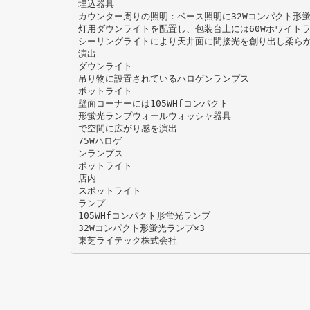
埋込器具
カウンター周りの照明：ベース照明に32Wコンパクト形蛍
灯用ダウンライトを配置し、包装台上には60Wホワイトラ
シーリングライトにより天井面に間接光を創り出し柔ら
演出
ダウンライト
吊り物に設置されているハロゲンランプス
ポットライト
壁面コーナーには105WHfコンパクト
形蛍光ランプウォールウォッシャ器具
で空間に広がり感を演出
75Wハロゲ
ンランプス
ポットライト
店内
スポットライト
ランプ
105WHfコンパクト形蛍光ランプ
32Wコンパクト形蛍光ランプ×3