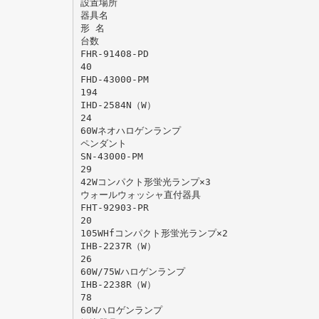
設置場所
器具名
形 名
台数
FHR-91408-PD
40
FHD-43000-PM
194
IHD-2584N（W）
24
60Wネオハロゲンランプ
ペンダント
SN-43000-PM
29
42Wコンパクト形蛍光ランプ×3
ウォールウォッシャ直付器具
FHT-92903-PR
20
105WHfコンパクト形蛍光ランプ×2
IHB-2237R（W）
26
60W/75Wハロゲンランプ
IHB-2238R（W）
78
60Wハロゲンランプ