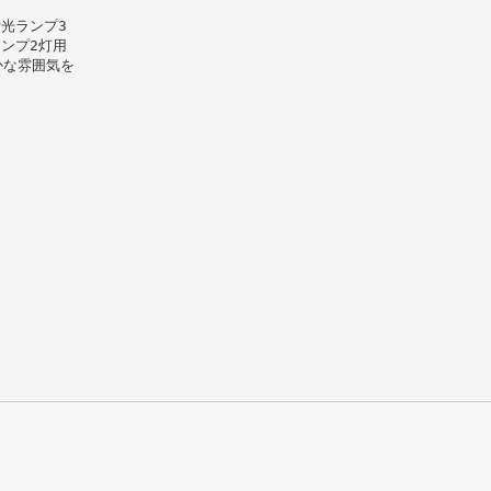
光ランプ3
ンプ2灯用
かな雰囲気を