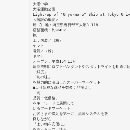
大沼中学
大沼運動公園
Light-up of "Unyo-maru" Ship at Tokyo Uni
＜施設の概要＞
所 在 地：埼玉県春日部市大沼3-118
店舗面積：約960㎡
施
工：内装／（株）
ヤマト
電気／（株）
ヤマト
オープン：平成15年11月
局部照明にロフトペンダントやスポットライトを用途に
「鮮度」
「旬の味」
を魅力的に演出したスーパーマーケット
■より新鮮な商品を数多く品揃えし
「高
品質・低価格」
をキーワードに展開して
いるフードマーケット
お客さまの満足を第一に、流通システムを改
良しながら
『よい物を安価に』
をモットーに、埼玉