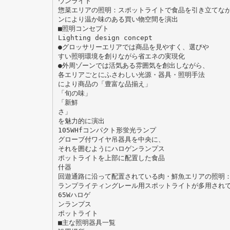
ウンライト
惣菜エリアの照明：スポットライトで食品を引き立てな
ンにより温か味のある買い物空間を演出
■照明コンセプト
Lighting design concept
●グロッサリーエリアでは商品を見やすく、選びや
すい照明環境を創りながら省エネの実現化
●外周ゾーンでは活気ある雰囲気を創出しながら、
各エリアごとにふさわしい光源・器具・照明手法
により商品の「豊富な品揃え」
「旬の味」
「新鮮
さ」
を魅力的に演出
105WHfコンパクト形蛍光ランプ
グローブ付ワイヤ吊器具を中央に、
それを囲むようにハロゲンランプス
ポットライトを上部に配置した食品
什器
回遊通路に沿って配置されている肉・鮮魚エリアの照明
ランプライティングレール用スポットライトが多用され
65Wハロゲ
ンランプス
ポットライト
■主な照明器具一覧