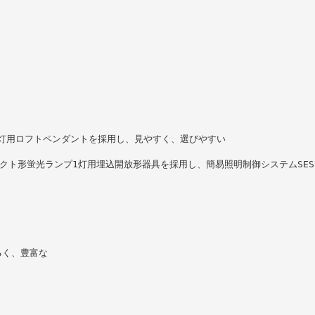
3灯用ロフトペンダントを採用し、見やすく、選びやすい
パクト形蛍光ランプ1灯用埋込開放形器具を採用し、簡易照明制御システムSE
るく、豊富な