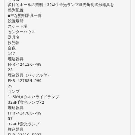
多目的ホールの照明：32WHf蛍光ランプ遮光角制御形器具を
整列配置
■主な照明器具一覧
設置場所
スケート場
センターハウス
器具名
投光器
台数
147
埋込器具
FHR-42412K-PH9
23
埋込器具（バッフル付）
FHR-42788N-PH9
29
ランプ
1.5kWメタルハライドランプ
32WHf蛍光ランプ×2
埋込器具
FHR-41478K-PH9
57
32WHf蛍光ランプ
埋込器具
FHR-33310-PR27