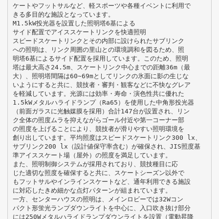
ケートやフットサルなど、軽スポーツや各種イベントに利用で
きる多目的な施設となっています。
M1.5kW投光器を設置した照明塔6基による
サイド配置でアイススケートリンクを快適照明
スピードスケートリンクとその内部に設けられたサブリンク
への照明は、リンク周囲の里山との環境調和を図るため、照
明塔6基によるサイド配置を採用しています。このため、照明
塔は最大高さ24.5m、スケートリンク中心までの距離36m（最
大）、照明塔間隔は60∼69mとしてリンクの氷面に影の生じな
いようにすると共に、競技者・審判・観客などに不快なグレア
を軽減しています。光源には効率・寿命・演色性共に優れた
1.5kWメタルハライドランプ（Ra65）を使用した中角形投光器
（前面ガラスに光触媒膜を採用）合計147台が設置され、リン
ク全体の照度ムラを抑えながらゴール付近や第一コーナー部
の照度を上げることにより、競技者が滑りやすい照明環境を
創り出しています。平均照度はスピードスケートリンク300 lx、
サブリンク200 lx（設計値保守率含む）が確保され、JIS照度基
準アイススケート場（屋外）の照度を満足しています。
また、照明制御システムが採用されており、競技種目に応
じた適切な照度を確保すると共に、スケートシーズン以外で
もフットサルやインラインスケートなど、通年利用できる施設
に対応したきめ細かな点灯パターンが組まれています。
一方、センターハウスの照明は、メインロビーでは32Wコン
パクト形蛍光ランプダウンライトを中心に、入口吹き抜け部分
には250Wメタルハライドランプダウンライトを設置（電動昇降