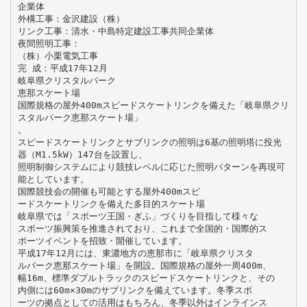
企業体
外構工事：金沢建設（株）
リンク工事：清水・中島特定建設工事共同企業体
夜間照明工事：
（株）小栗電気工事
完 成：平成17年12月
岐阜県クリスタルパーク
恵那スケート場
国際規格の屋外400mスピードスケートリンクを備えた「岐阜県クリ
スタルパーク恵那スケート場」
。
スピードスケートリンクとサブリンクの照明は6基の照明塔に投光
器（M1.5kW）147台を設置し、
照明制御システムにより競技レベルに応じた照明パターンを再現可
能としています。
国際競技会の開催も可能とする屋外400mスピ
ードスケートリンクを備えた多目的スケート場
岐阜県では「スポーツ王国・ぎふ」づくりを目指して様々な
スポーツ振興策を推進されており、これまで全国的・国際的ス
ポーツイベントを招致・開催しています。
平成17年12月には、東濃地方の恵那市に「岐阜県クリスタ
ルパーク恵那スケート場」を開設。国際規格の屋外一周400m、
幅16m、標準ダブルトラックのスピードスケートリンクと、その
内側には60m×30mのサブリンクを備えています。冬季スポ
ーツの拠点としての活用はもちろん、冬季以外はインラインス