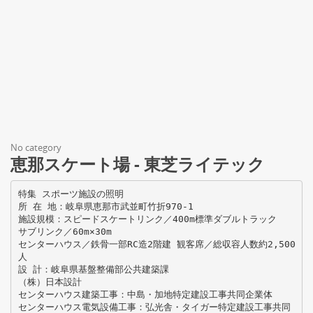
No category
恵那スケート場 - 東芝ライテック
特集 スポーツ施設の照明
所 在 地：岐阜県恵那市武並町竹折970-1
施設規模：スピードスケートリンク／400m標準ダブルトラック
サブリンク／60m×30m
センターハウス／鉄骨一部RC造2階建 観客席／総収容人数約2,500
人
設 計：岐阜県基盤整備部公共建築課
（株）日本設計
センターハウス建築工事：中島・加地特定建設工事共同企業体
センターハウス電気設備工事：弘光舎・タイガー特定建設工事共同