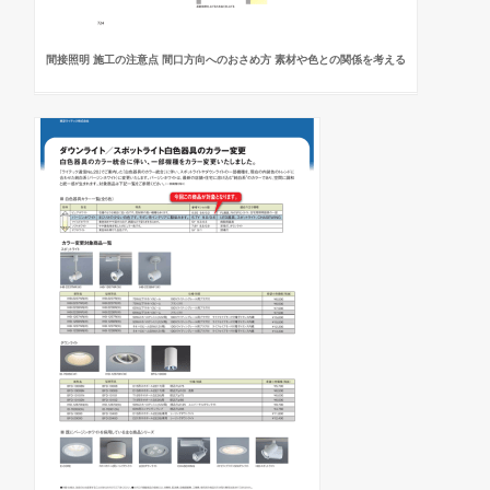
間接照明 施工の注意点 間口方向へのおさめ方 素材や色との関係を考える