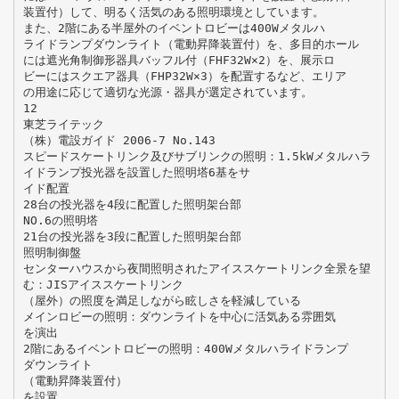
装置付）して、明るく活気のある照明環境としています。
また、2階にある半屋外のイベントロビーは400Wメタルハ
ライドランプダウンライト（電動昇降装置付）を、多目的ホール
には遮光角制御形器具バッフル付（FHF32W×2）を、展示ロ
ビーにはスクエア器具（FHP32W×3）を配置するなど、エリア
の用途に応じて適切な光源・器具が選定されています。
12
東芝ライテック
（株）電設ガイド 2006-7 No.143
スピードスケートリンク及びサブリンクの照明：1.5kWメタルハラ
イドランプ投光器を設置した照明塔6基をサ
イド配置
28台の投光器を4段に配置した照明架台部
NO.6の照明塔
21台の投光器を3段に配置した照明架台部
照明制御盤
センターハウスから夜間照明されたアイススケートリンク全景を望
む：JISアイススケートリンク
（屋外）の照度を満足しながら眩しさを軽減している
メインロビーの照明：ダウンライトを中心に活気ある雰囲気
を演出
2階にあるイベントロビーの照明：400Wメタルハライドランプ
ダウンライト
（電動昇降装置付）
を設置