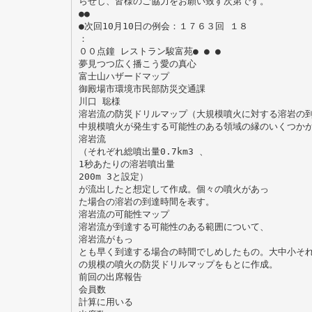
らせし、皆様のご協力をお願い致す次第です。
●●
●次回10月10日の例会：１７６３回 １８
：
００点鐘 レストラン駿富苑● ● ●
夢見つつ広く播こう愛の真心
富士山ハザードマップ
御殿場市環境市民部防災交通課
川口 聡様
溶岩流の防災ドリルマップ（大規模噴火に対する溶岩の
中規模噴火が発生する可能性のある領域の縁のいくつか
溶岩流
（それぞれ総噴出量0.7km3 、
1秒あたりの溶岩噴出量
200m 3と設定）
が流出したと想定して作成。個々の噴火があっ
た場合の溶岩の到達時間を表す。
溶岩流の可能性マップ
溶岩流が到達する可能性のある範囲について、
溶岩流がもっ
とも早く到達する場合の時間でしめしたもの。大中小そ
の規模の噴火の防災ドリルマップをもとに作成。
前回の出席報告
会員数
計算に用いる