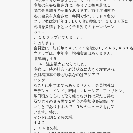
増加の主要な推進力は、各ＲＣに毎月最低１
度の会員増強の記事があります。前年度期末の
名の会員を入会させ、年間で少なくても５名の
クラブ数は対前年１,１００超の増加で、１６３ヵ国に
純増を要請するという全世界でのキャンペーン
３１２
, ５６クラブとなりました。
にあります。
会員数は、対前年５４,９３９名増の１,２４３,４３１
当クラブは、本年度、増強実績はありません。
増加率は４６
. ％、過去最大となりました。
増強は、時の社会・経済状況に大きく左右され
会員増加率の最も顕著なのはアジアで、
バング
ることは申すまでもありませんが、会員増強は、
ラデシュ、インド、韓国、マレーシア、フィリピン、
常日頃から心して取り組まなければ果たし得な
及びタイの６ヵ国で２桁台の増加率を記録して
いことでありますので、ＲＷのニュースをお知
います。特に、
インドは約１８％の増、
１４２
, ０９名の純