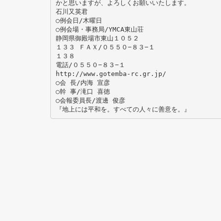
かと思いますが、よろしくお願いいたします。
石川又英君
○例会日/木曜日
○例会場・事務局/YMCA東山荘
静岡県御殿場市東山１０５２
１３３ ＦＡＸ/０５５０−８３−１
１３８
電話/０５５０−８３−１
http://www.gotemba-rc.gr.jp/
○会 長/内海 宣彦
○幹 事/滝口 喜徳
○会報委員長/渡邊 俊彦