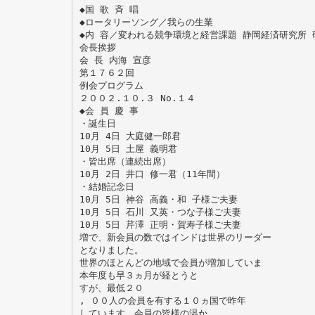
◆国 歌 斉 唱
◆ロータリーソング／我らの生業
◆内 容／変われる競争環境と経営課題 静岡経済研究所 
会長挨拶
会 長 内海 宣彦
第１７６２回
例会プログラム
２００２.１０.３ No.１４
◆会 員 慶 事
・誕生日
10月 4日 大庭健一郎君
10月 5日 土屋 義明君
・皆出席（連続出席）
10月 2日 井口 修一君（11年間）
・結婚記念日
10月 5日 神谷 高義・和 子様ご夫妻
10月 5日 石川 又英・つな子様ご夫妻
10月 5日 芹澤 正明・賀寿子様ご夫妻
増で、新会員の数ではインドは世界のリーダー
となりました。
世界のほとんどの地域で会員が増加していま
本年度も早３ヵ月が経とうと
すが、最低２０
, ００人の会員を有する１０ヵ国で昨年
しています。会員の皆様の温か