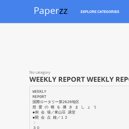
Paper
zz
EXPLORE CATEGORIES
No category
WEEKLY REPORT WEEKLY RE
WEEKLY
REPORT
国際ロータリー第2620地区
慈 愛 の 種 を 播 き ま し ょ う
◆例 会 場／東山荘 講堂
◆開 会 点 鐘／１２
：
３０