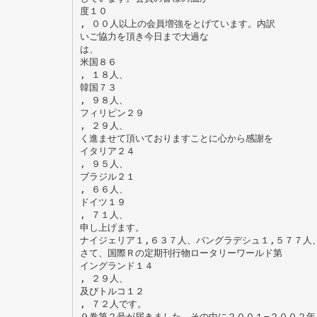
度１０
, ００人以上の会員増強をとげています。内訳
いご協力を頂き今日まで大過な
は、
米国８６
, １８人、
韓国７３
, ９８人、
フィリピン２９
, ２９人、
く進ませて頂いておりますことに心から感謝を
イタリア２４
, ９５人、
ブラジル２１
, ６６人、
ドイツ１９
, ７１人、
申し上げます。
ナイジェリア１,６３７人、バングラデシュ１,５７７人
さて、国際Ｒの定期刊行物ロータリーワールド第
イングランド１４
, ２９人、
及びトルコ１２
, ７２人です。
９巻第２号が届きました。その中に２００１−２００２年