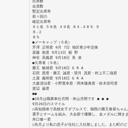
出席数
会員数
暫定出席率
前々回の
確定出席率
６１名 ５８名 ４９名 ８４.４８％ ９
８.２
８％
●メーキャップ（５名）
芹澤 正明君 9月 7日 地区青少年交換
斎藤 衛君 9月13日 裾 野
神谷 高義君 9月18日 長 泉
●欠席者（９名）
勝又 敏雄君 9月18日 G R A
石田 恩君・勝又 誠君・望月 茂君・村上不二哉君
土屋 義明君 9月18日 G R A
大森清治君・小野寛幸君・岡本隆典君・鈴木崇司君
渡辺 巌君
●●
●10月は職業奉仕月間・米山月間です ● ● ●
9月26日のスマイル
○高知国体で高校女子ダブルスで、御西の勝又春菜ちゃん
選手とチームを組み、大会新で優勝し、金メダルに輝き
井口修一君
○先月より私の息子が当社に入社致しました。また町のど