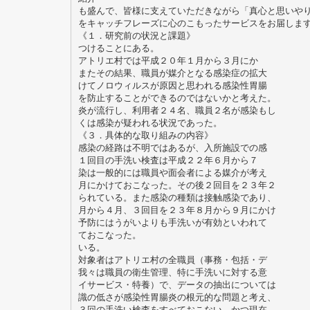
も盛んで、皆様に支えていただきながら「真心と思いや
をキャッチフレーズに心のこもったサービスをお届しま
《１．研究前の状況と課題》
つけることにある。
アトリエ村では平成２０年１月から３月にか
またその結果、職員が媒介となる感染症の拡大
けてノロウィルスが原因と思われる感染性胃腸
を防止することができるのではないかと考えた。
炎が流行し、利用者２４名、職員２名が感染もし
くは感染が疑われる状況であった。
《３．具体的な取り組みの内容》
感染の経路は不明ではあるが、入所施設での感
１回目の手洗い検査は平成２２年６月から７
染は一般的には職員や面会者による媒介が考え
月にかけておこなった。その後２回目を２３年２
られている。また感染の種類は接触感染であり、
月から４月、３回目を２３年８月から９月にかけ
予防にはうがいよりも手洗いが有効といわれて
ておこなった。
いる。
対象者はアトリエ村の全職員（事務・包括・デ
我々は職員の衛生管理、特に手洗いに対する意
イサービス・特養）で、データの抽出については
識の低さが感染性胃腸炎の根元的な問題と考え、
３回の手洗い検査をすべておこない、かつ現在