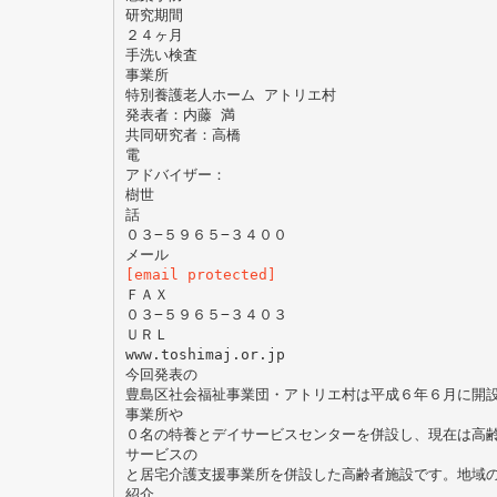
研究期間
２４ヶ月
手洗い検査
事業所
特別養護老人ホーム アトリエ村
発表者：内藤 満
共同研究者：高橋
電
アドバイザー：
樹世
話
０３−５９６５−３４００
[email protected]
ＦＡＸ
０３−５９６５−３４０３
ＵＲＬ
www.toshimaj.or.jp
今回発表の
豊島区社会福祉事業団・アトリエ村は平成６年６月に開
事業所や
０名の特養とデイサービスセンターを併設し、現在は高
サービスの
と居宅介護支援事業所を併設した高齢者施設です。地域
紹介