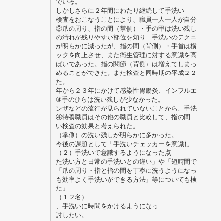
でいる。
しかしさらに２年間にわたり継続して手洗い
検査をおこなうことにより、職員一人一人が自分
②爪の周り、指の間（掌側）・手の甲は洗い残し
の汚れが残りやすい部位を知り、手洗いのテクニ
が明らかに減ったが、指の間（背側）・手首は横
ックを向上させ、また衛生管理に対する意識を高
ばいであった。指の関節（背側）は増えてしまっ
めることができた。また検査と同時期の平成２２
た。
年から２３年にかけて感染性胃腸炎、インフルエ
③手のひらは洗い残しが少なかった。
ンザなどの流行が見られていないことから、手洗
④特養職員はその他の職員と比較して、指の間
い検査の効果と考えられた。
（掌側）の洗い残しが明らかに多かった。
今後の課題として「手洗いチェッカーを意識し
（２）手洗いで意識するようになった点
た洗い方と日常の手洗いとの違い」や「短時間で
「爪の周り・指と指の間を丁寧に洗うようになっ
も効率よく手洗いができる方法」等についても検
た」
（１２名）
、手洗いに時間をかけるようになっ
討したい。