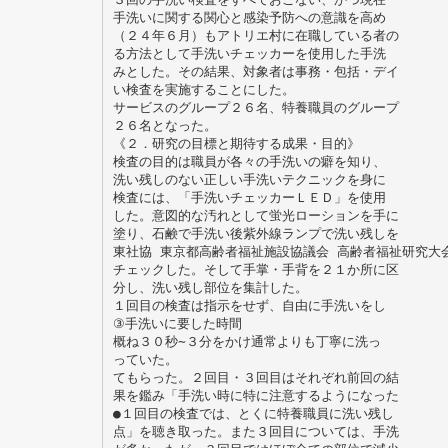
手洗いに関する関心と感染予防への意識を高め
（２４年６月）もアトリエ村に在職している者の
る方法として手洗いチェッカーを使用した手洗
みとした。その結果、対象者は事務・包括・デイ
い検査を実施することにした。
サービスのグループ２６名、特養職員のグループ
２６名となった。
《２．研究の目標と期待する成果・目的》
検査の目的は職員が各々の手洗いの癖を知り、
洗い残しのない正しい手洗いテクニックを身に
検査には、「手洗いチェッカーＬＥＤ」を使用
した。意図的な汚れとして蛍光ローションを手に
塗り、石鹸で手洗い後紫外線ランプで洗い残しを
東社協 東京都高齢者福祉施設協議会 高齢者福祉研究大会
チェックした。そして手掌・手背を２１か所に区
分し、洗い残し部位を集計した。
１回目の検査は指示をせず、自由に手洗いをし
③手洗いに要した時間
概ね３０秒∼３分をかけ通常よりも丁寧に洗っ
っていた。
てもらった。２回目・３回目はそれぞれ前回の結
果を鑑み「手洗い時に特に注意するようになった
●１回目の検査では、とくに特養職員に洗い残し
点」を聴き取った。また３回目については、手洗