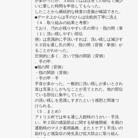
が多かったが、３回目ではほぼ全ての部位で減少
いに要した時間を申告してもらった。
したことから継続的な検査の意義が確認できた。
●データ上からは手のひらは比較的丁寧に洗え
《４．取り組みの結果と考察》
ており、汚れが残りやすい爪の周り・指の間（掌
（１）洗い残しやすい部位
側）は意識的に手洗いすれば、洗い残しは減少す
①３回を通し爪の周り、指の間（背側・掌側）が
ることがわかった。
圧倒的に多く、次いで指の関節（背側）
、手の甲、
●指の間（背側）
・指の関節（背側）
・手の甲・手
手首が多かった。一般的に洗い残しが多いとされ
首は見落としがちなことが見てとれた。他の部位
ている部位に集中していた。
の洗い残しを意識しすぎたという感想と関連づ
けられる。
《５．まとめ》
アトリエ村では年を通じ入館時のうがい・手洗
い、年２回の感染防止に関する研修開催、冬期の
通勤時のマスク着用義務、また１ケア１手洗いの
励行など感染症の発生及び拡大防止に取り組ん