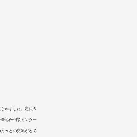
設されました。定員８
齢者総合相談センター
の方々との交流がとて