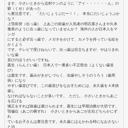
ます。小さいときから志村ケンのように「アイ・・・・・・ん」の
癖（くせ）があった
ら要注意です。 「だいじょうぶだー！！」 本当にだいじょうぶか
な？
上顎前突（出っ歯） 上あごの前歯が人気者の明石屋さんまや久本
雅美のように出っ歯になっていませんか？ 海外の人が日本人をマ
ンガ
にすると必ず出っ歯で、メガネをかけて、カメラを持っている絵を
かくよう
です。テレビで受けねらいで、出っ歯は目立ちますが、やはりきれ
いな歯
並びのほうがいいですね。
叢生（らんぐい歯） 日本人で一番多い不正咬合（よくない歯並
び）
は叢生です。歯みがきがしづらく、虫歯やしそうのうろう（歯周
病）になり
やすい歯並びです。この歯並びをなおすためには、永久歯を４本抜
歯し
なければならないことが多いです。 ただし、小さいときからあご
を広げる
矯正をすれば抜歯は避けられます。叢生には早期治療が大切です。
顎偏位（あごの横ずれ） 小さいときからあごが左右どちらかにず
れ
ているお子さんは要注意です。永久歯にはえかわる時になおさない
と治