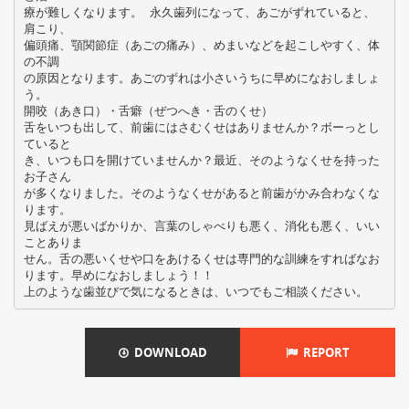
療が難しくなります。 永久歯列になって、あごがずれていると、
肩こり、
偏頭痛、顎関節症（あごの痛み）、めまいなどを起こしやすく、体
の不調
の原因となります。あごのずれは小さいうちに早めになおしましょ
う。
開咬（あき口）・舌癖（ぜつへき・舌のくせ）
舌をいつも出して、前歯にはさむくせはありませんか？ボーっとし
ていると
き、いつも口を開けていませんか？最近、そのようなくせを持った
お子さん
が多くなりました。そのようなくせがあると前歯がかみ合わなくな
ります。
見ばえが悪いばかりか、言葉のしゃべりも悪く、消化も悪く、いい
ことありま
せん。舌の悪いくせや口をあけるくせは専門的な訓練をすればなお
ります。早めになおしましょう！！
DOWNLOAD
REPORT