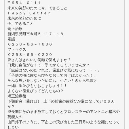
〒９５４－０１１１
未来の笑顔のために今、できること
Ｈａｐｐｙ Ｌｅｔｔｅｒ
未来の笑顔のために
今、できること
矯正治療
新潟県見附市今町５－１７－１８
電話
０２５８－６６－７６００
ファックス
０２５８－６６－０２２０
皆さんはきれいな笑顔で笑えますか？
口元に自信がなくて、手でかくしていませんか？
「虫歯はないのだけれど、歯並びが気になって・・・」
「子供の頃に歯ならびをなおしておけばよかった！」
そんな思いをしないためにも、小さいときから虫歯と
一緒に歯並びもなおしましょう！！
よくない歯並びってどんなもの？
矯正治療後
下顎前突（受け口） 上下の前歯の歯並びが逆になっていません
か？
成長期にそのまま放置しておくとプロレスラーのアントニオ猪木や
芸能人の
山田邦子のように、下あごの飛び出した三日月のような顔になって
しまい