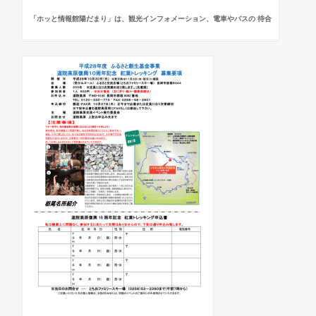
「ホッと情報館陽だまり」は、観光インフォメーション、電車やバスの 待合