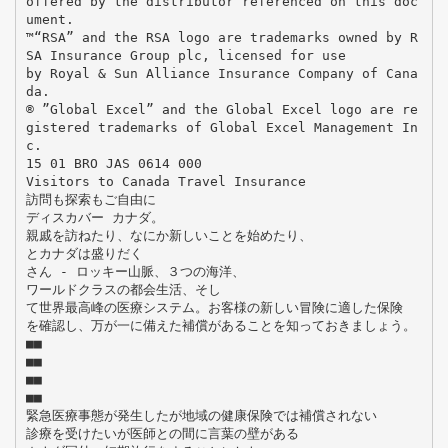
offered by the distributor referenced on this doc
ument.
™“RSA” and the RSA logo are trademarks owned by R
SA Insurance Group plc, licensed for use
by Royal & Sun Alliance Insurance Company of Cana
da.
® ”Global Excel” and the Global Excel logo are re
gistered trademarks of Global Excel Management In
c.
15 01 BRO JAS 0614 000
Visitors to Canada Travel Insurance
訪問も探索もご自由に
ディスカバー カナダ。
親戚を訪ねたり、なにか新しいことを始めたり、
とカナダは盛りだく
さん - ロッキー山脈、３つの海洋、
ワールドクラスの都会生活、そし
て世界最高峰の医療システム。お客様の新しい冒険に適した保険
を確認し、万が一に備えた補償があることを知っておきましょう。
■■
■■
■■
■■
緊急医療事態が発生したが地域の健康保険では補償されない
診療を受けたいが医師との間に言葉の壁がある