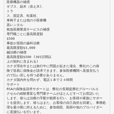
医療機器の補償
ギブス、副木（添え木)、
トラ
ス、固定具、松葉杖、
車椅子または他の小医療機
器レンタル
救急医療隊員サービスの補償
専門職ごとに最高限度額
$500
事故が原因の歯科治療
最高限度額$3,000
鍼治療の補償
最高限度額$500 (365日間以
上の契約に含まれる)
カナダ滞在中または旅行中に問題が起きた場合、弊社のこの保
険で容易に保険金が請求できます。参加医療機関へ直接支払う
ので払い戻しを待つ必要がありません。
カナダ国内外を問わず、電話１本で２４時間
サポート
RSAの保険金請求サポートは、弊社の長期提携社グローバルエ
クセルの経験豊富な専門家チームがほとんどすべてお世話いた
します。彼らは治療の手配や観察を行い、お客様や家族にサポー
トを提供します。彼らはまた、お客様の自己負担を回避し、事務処
理を最小限に抑えるために、参加病院、医師や他のプロバイダー
に直接払いを行います。