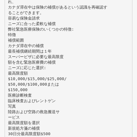
れ、
カナダ滞在中は保険の補償があるという認識を再確認す
ることができます。
容易な保険金請求
ニーズに合った柔軟な補償
弊社緊急医療保険のいくつかの特徴:
特徴
補償範囲
カナダ滞在中の補償
最長補償継続期間は１年
スーパービザに必要な最高限度
額を含む緊急医療費の補償
ニーズに応じた選択:
最高限度額
$10,000/$15,000/$25,000/
$50,000/$100,000または
$150,000
医療診断検査
臨床検査およびレントゲン
写真
陸路および空路の救急搬送サ
ービス
最高限度額を選択
新規処方箋の補償
30日分最高限度額$500