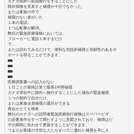
カナダ国外へ短期旅行をすることにした
既存保険を見直すと補償が十分でなかった、
または家族の中で
補償のない者がいた
１本の電話。
１つ心配事が解消。
弊社の緊急医療保険においては、
ブローカーに電話１本するだけ
で、
または訪れてみるだけで、便利な包括的補償と信頼性のあるサ
ポートを得ることができます。
■■
■■
■■
■■
医療調査書への記入がない
１日ごとの単純計算で最長1年間補償
カナダ滞在中に国外へ旅行することにした場合の緊急補償
１つの契約で自分だけ、
または家族全員補償の選択ができる
再会がとても簡単
弊社のカナダへの訪問者緊急医療旅行保険はスーパービザ
の必要条件をすべて満たすように意図されており、補償はビ
ザの期間に合わせて更新することができます。
つまりお客様の大切な人たちすべてに優れた補償を手に入