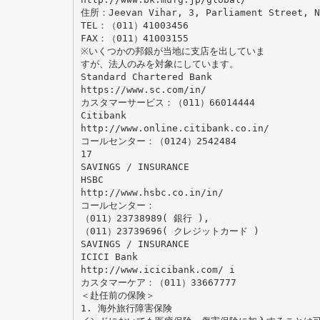
住所：Jeevan Vihar, 3, Parliament Street, N
TEL：（011）41003456
FAX：（011）41003155
※いくつかの邦銀が当地に支店を出していま
すが、法人のみを対象にしています。
Standard Chartered Bank
https://www.sc.com/in/
カスタマーサービス：（011）66014444
Citibank
http://www.online.citibank.co.in/
コールセンター：（0124）2542484
17
SAVINGS / INSURANCE
HSBC
http://www.hsbc.co.in/in/
コールセンター：
（011）23738989( 銀行 ),
（011）23739696( クレジットカード )
SAVINGS / INSURANCE
ICICI Bank
http://www.icicibank.com/ i
カスタマーケア：（011）33667777
＜赴任前の保険＞
1. 海外旅行障害保険