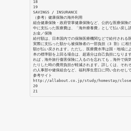
18
19
SAVINGS / INSURANCE
（参考）健康保険の海外利用
組合健康保険・政府管掌健康保険など、公的な医療保険
中に支払った医療費は、「海外療養費」として払い戻し
お金／保険
給付額は、日本国内での保険医療機関などで給付される
実際に支払った額から被保険者の一部負担（3 割）に相
額が払い戻されます。ただし、医療費水準は国・地域に
本の標準額を上回る場合は、超過分は自己負担になりま
れば，海外旅行傷害保険に入るのを忘れても，海外で病
たりした時の費用負担が軽減されます。詳しくは、それ
の人事部や健保組合など、福利厚生窓口に問い合わせし
参考サイト
http://allabout.co.jp/study/homestay/clos
20