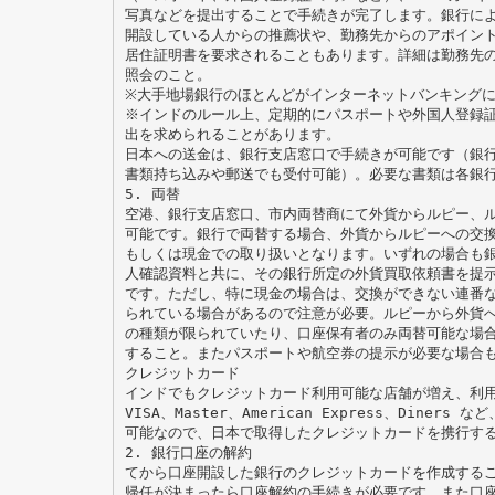
写真などを提出することで手続きが完了します。銀行に
開設している人からの推薦状や、勤務先からのアポイン
居住証明書を要求されることもあります。詳細は勤務先
照会のこと。
※大手地場銀行のほとんどがインターネットバンキング
※インドのルール上、定期的にパスポートや外国人登録
出を求められることがあります。
日本への送金は、銀行支店窓口で手続きが可能です（銀
書類持ち込みや郵送でも受付可能）。必要な書類は各銀
5. 両替
空港、銀行支店窓口、市内両替商にて外貨からルピー、
可能です。銀行で両替する場合、外貨からルピーへの交
もしくは現金での取り扱いとなります。いずれの場合も
人確認資料と共に、その銀行所定の外貨買取依頼書を提
です。ただし、特に現金の場合は、交換ができない連番
られている場合があるので注意が必要。ルピーから外貨
の種類が限られていたり、口座保有者のみ両替可能な場
すること。またパスポートや航空券の提示が必要な場合
クレジットカード
インドでもクレジットカード利用可能な店舗が増え、利
VISA、Master、American Express、Dine
可能なので、日本で取得したクレジットカードを携行する
2. 銀行口座の解約
てから口座開設した銀行のクレジットカードを作成する
帰任が決まったら口座解約の手続きが必要です。また口