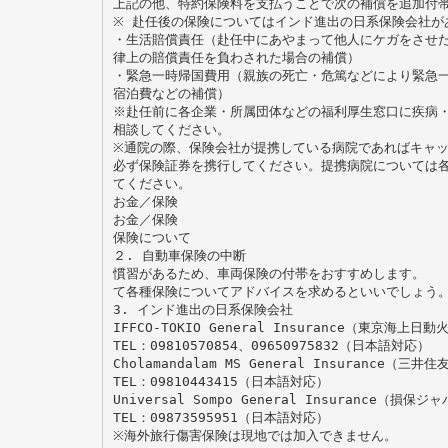
上記の他、特約保険料を支払うことで次の補償を追加付
※ 赴任後の保険についてはインド進出の日系保険会社が
・生活賠償責任（赴任中にあやまって他人にケガをさせ
律上の賠償責任を負わされた場合の補償）
・緊急一時帰国費用（親族の死亡・危篤などにより緊急
宿泊費などの補償）
※赴任前に各企業・所属団体などの福利厚生窓口に疾病
相談してください。
※通院の際、保険会社が提携している病院であればキャ
必ず保険証券を携行してください。提携病院については
てください。
お金／保険
お金／保険
保険について
２. 自動車保険の中断
慣習があるため、車両保険の付帯をおすすめします。
て各種保険についてアドバイスを求めるといいでしょう
3. インド進出の日系保険会社
IFFCO-TOKIO General Insurance（東京海
TEL：09810570854、09650975832（日本語対応）
Cholamandalam MS General Insurance
TEL：09810443415（日本語対応）
Universal Sompo General Insurance
TEL：09873595951（日本語対応）
※海外旅行傷害保険は現地では加入できません。