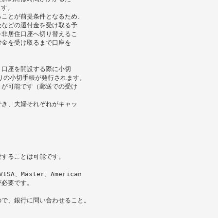
ます。
ることが前提条件となるため、
金などの還付金を受け取る予
を非居住口座へ切り替えるこ
付金を受け取るまで口座を
。口座を開設する際に小切
綴りの小切手帳が発行されます。
とが可能です（郵送での受け
でき、夫婦それぞれがキャッ
設することは可能です。
、Master、American
が必要です。
ので、銀行に問い合わせること。