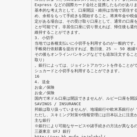
Express などの国際カード会社と提携したものがあり
基本的な考え方として、口座開設・維持は当地で居住す
め、余裕をもって手続きを開始すること。将来年金や税
定がある場合は、その受け取り口座として、通常の口座
とが可能です。非居住口座に切り替えれば、帰任後も還
維持することができます。
3. 小切手
当地では各種支払いに小切手を利用するのが一般的です
手帳発行依頼書を提出すれば、数日後、25 ～ 50 枚
その後もオンラインバンキングなどでも追加注文するこ
取り）
。銀行によっては、ジョイントアカウントを作ることが
シュカードと小切手を利用することができます。
16
4. 送金
お金／保険
お金／保険
国内で米ドル口座は開設できませんが、ルピー口座を開
SAVINGS / INSURANCE
邦銀は取り扱っていませんが、地場銀行や欧米系銀行が VISA
ただし、スキミング対策や情報管理には日本以上に注意
主な銀行
※銀行により可能なサービスや諸手続きの方法が異なる
三菱東京 UFJ 銀行
http://www.bk.mufg.jp/global/