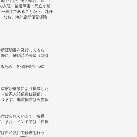
可能ですが、その場合、通
上の入院・後遺障害・死亡が補
ピー程度であることから、赴任
 なお、海外旅行傷害保険
。
中断証明書を発行してもら
る際に、解約時の等級（割引
なるため、各保険会社へ確
、借家が事故により損壊した
す（借家人賠償責任補償）。
なります。地震損害は火災保
務付けられています。各保
す。また、インドでは「自損
害は自己負担で修理を行う