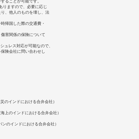
帯することが可能です。
ありますので、必要に応じ
たり、他人のものを壊し、法
一時帰国した際の交通費・
・傷害関係の保険について
ッシュレス対応が可能なので、
各保険会社に問い合わせし
。
上日動火災のインドにおける合弁会社）
（三井住友海上のインドにおける合弁会社）
（損保ジャパンのインドにおける合弁会社）