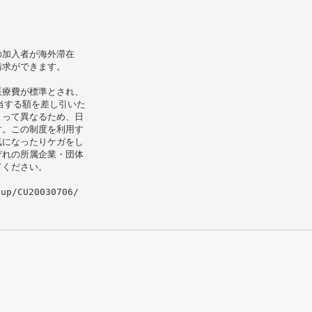
の加入者が海外滞在
請求ができます。
医療費が標準とされ、
当する額を差し引いた
よって異なるため、日
す。この制度を利用す
気になったりケガをし
ぞれの所属企業・団体
てください。
eup/CU20030706/