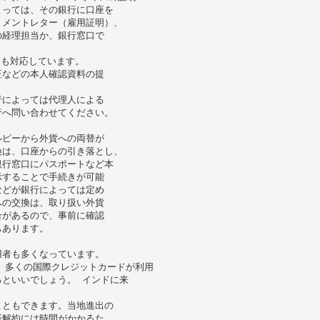
よっては、その銀行に口座を
トメントレター（雇用証明）、
の経理担当か、銀行窓口で
にも対応しています。
証などの本人確認資料の提
行によっては代理人による
行へ問い合わせてください。
ルピーから外貨への両替が
換は、口座からの引き落とし、
銀行窓口にパスポートなど本
示することで手続きが可能
などが銀行によっては定め
への交換は、取り扱い外貨
合があるので、事前に確認
もあります。
用者も多くなっています。
rs など、多くの国際クレジットカードが利用
といいでしょう。 インドに来
こともできます。当地進出の
座解約には時間がかかるた