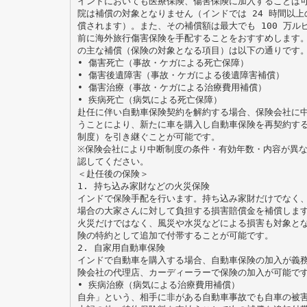
インドにおいても医療保険、傷害保険に加入することは
院は補償の対象となりません（インドでは 24 時間以
償されます）。また、その補償額は最大でも 100 万ル
前に海外旅行傷害保険を手配することをおすすめします。
の主な補償（保険の対象となる項目）は以下の通りです
• 傷害死亡（事故・ケガによる死亡保障）
• 傷害後遺障害（事故・ケガによる後遺障害補償）
• 傷害治療（事故・ケガによる治療費用補償）
• 疾病死亡（病気による死亡保障）
赴任に伴い自動車保険契約を解約する場合、保険会社に
うことにより、新たに車を購入し自動車保険を再契約す
制度）を引き継ぐことが可能です。
※保険会社により中断制度の条件・有効年数・内容が異
認してください。
＜赴任後の保険＞
1. 持ち込み家財などの火災保険
インドで保険手配を行います。持ち込み家財だけでなく
場合の大家さんに対して負担する損害賠償金を補償しま
火災だけではなく、風災や水災などによる損害も対象と
険の特約として追加で付帯することが可能です。
2. 自家用自動車保険
インドで自動車を購入する場合、自動車保険の加入が義
険会社の代理店、カーディーラーで保険の加入が可能で
• 疾病治療（病気による治療費用補償）
自弁」という、相手に非がある自動車事故でも自車の被