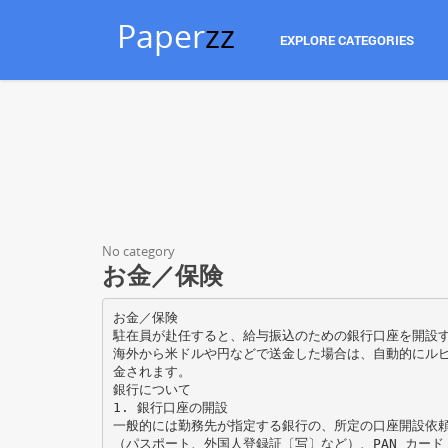
Paper
zz
EXPLORE CATEGORIES
No category
お金／保険
お金／保険
駐在員が赴任すると、給与振込のための銀行口座を開設
海外から米ドルや円などで送金した場合は、自動的にル
金されます。
銀行について
1. 銀行口座の開設
一般的には勤務先が指定する銀行の、所定の口座開設依
（パスポート、外国人登録証〔写〕など）、PAN カー