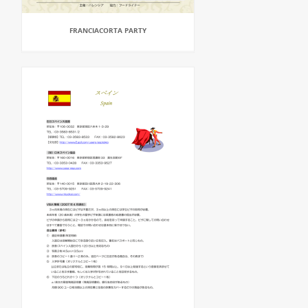
FRANCIACORTA PARTY