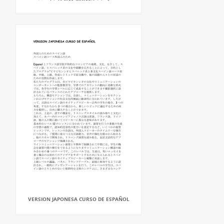
VERSION JAPONESA CURSO DE ESPAÑOL