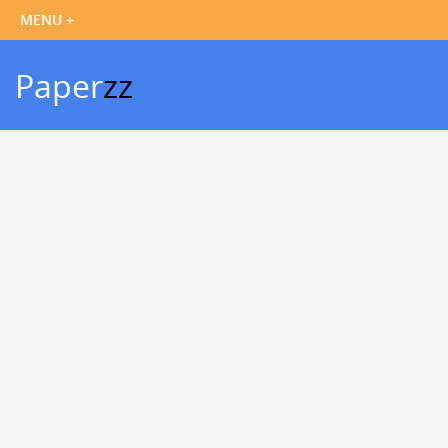
Paper
zz