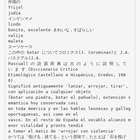
外国の
frijol
judía
インゲンマメ
lindo
bonito, excelente きれいな，すばらしい
valija
maleta
スーツケース
この中の botar についてコロミナス(J. Corominas)と J.A.
パスクアル(J.A.
Pascual) の 語 源 辞 典 は 次 の よ う に 説 明 し て
い ま す (Diccionario Crítico
Etimológico Castellano e Hispánico, Gredos, 198
0)．
Significó antiguamente 'lanzar, arrojar, tirar',
con aplicación a cualquier objeto
(botar una piedra, botar el pañuelo), extensión s
emántica hoy conservada casi
en toda América y en las hablas leonesas y galleg
oportuguesas, así como en el
vasco. En el resto de España el vocablo alcanzó m
enor vitalidad y pronto tendió
a tomar el matiz de 'arrojar con violencia'
かつては「投げる，捨てる」という意味で，たとえば「石を投げ