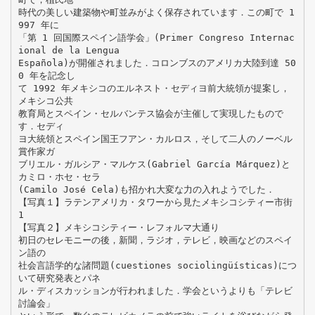
時代の美しい建築物や町並みがよく保存されています．この町で 1
997 年に
「第 1 回国際スペイン語学会」(Primer Congreso Internac
ional de la Lengua
Española)が開催されました．コロンブスのアメリカ大陸到達 50
0 年を記念し
て 1992 年メキシコのエルネスト・セディヨ前大統領が提案し，
メキシコ公共
教育局とスペイン・セルバンテス協会が主催して実現したもので
す．セディ
ヨ大統領とスペイン国王フアン・カルロス，そして二人のノーベル
賞作家ガ
ブリエル・ガルシア・マルケス(Gabriel García Márquez)と
カミロ・ホセ・セラ
(Camilo José Cela)も招かれ大変な力の入れようでした．
【写真１】ラテンアメリカ・タワーから見たメキシコシティー市街
1
【写真２】メキシコシティー・レフォルマ大通り
初日のセレモニーの後，新聞，ラジオ，テレビ，映画などのスペイ
ン語の
社会言語学的な諸問題(cuestiones sociolingüísticas)につ
いて研究発表とパネ
ル・ディスカッションが行われました．学会というよりも「テレビ
討論会」