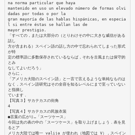
na norma particular que haya
mantenido en uso un elevado número de formas olvi
dadas por todas o por la
gran mayoría de las hablas hispánicas, en especia
l si entre éstas se hallan las de
mayor prestigio.
「すべての，または大部分の（とりわけその中に大きな威信がある
話し
方が含まれる）スペイン語の話し方の中で忘れられてしまった形式
が特
定の標準語に多数保存されているならば，それを古風または保守的
とみ
なしてよいだろう」
さらに，
「アメリカ大陸のスペイン語」と一言で言えるような単純なものは
なく，スペイン語研究はその全容を知るレベルにまで至っていない
と指摘し
ています．
【写真３】サカテカスの街角
4
【写真４】サカテカスの民族衣装
●言葉の広がり…「スーツケース」
今回は先の表の中の「スーツケース」を取り上げましょう．表を見
るとア
メリカ大陸では唯一 valija が使われ（地図では V），スペイン