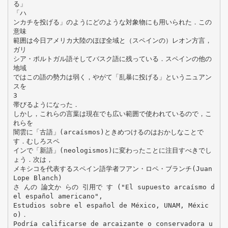
る」
「ハ
ンカチを投げる」のようにどのような対象物にも用いられた．この
意味
範囲は今日アメリカ大陸のほぼ全域と（スペインの）レオン方言，
ガリ
シア・ポルトガル語そしてバスク語に残っている．スペインの他の
地域
ではこの語の勢力は弱く，やがて「乱暴に投げる」というニュアン
スを
3
帯びるようになった．
しかし，これらの言葉は現在でも広い範囲で使われているので，こ
れらを
闇雲に「古語」(arcaísmos)ときめつけるのはおかしなことで
す．むしろスペ
インで「新語」(neologismos)に変わったことに注目すべきでし
ょう．次は，
メキシコを代表するスペイン語学者フアン・ロペ・ブランチ(Juan
Lope Blanch)
さ んの 論文か らの 引用で す ("El supuesto arcaísmo d
el español americano",
Estudios sobre el español de México, UNAM, Méxic
o)．
Podría calificarse de arcaizante o conservadora u