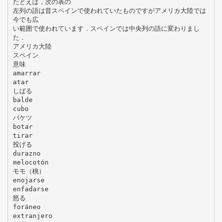
たとえば，次の表の
左列の語は昔スペインで使われていたものですがアメリカ大陸では
今でも広
い範囲で使われています．スペインでは中央列の語に変わりまし
た．
アメリカ大陸
スペイン
意味
amarrar
atar
しばる
balde
cubo
バケツ
botar
tirar
投げる
durazno
melocotón
モモ（桃）
enojarse
enfadarse
怒る
foráneo
extranjero