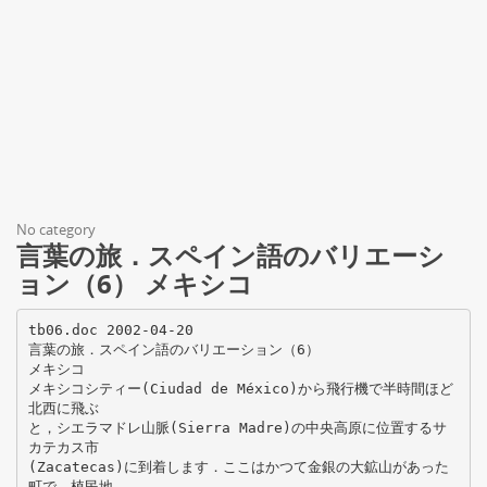
No category
言葉の旅．スペイン語のバリエーシ
ョン（6） メキシコ
tb06.doc 2002-04-20
言葉の旅．スペイン語のバリエーション（6）
メキシコ
メキシコシティー(Ciudad de México)から飛行機で半時間ほど
北西に飛ぶ
と，シエラマドレ山脈(Sierra Madre)の中央高原に位置するサ
カテカス市
(Zacatecas)に到着します．ここはかつて金銀の大鉱山があった
町で，植民地