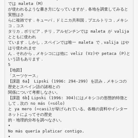
では maleta (M)
が使われるような書き方になっていますが，各地を調査してみると
実態はさ
らに複雑です．キューバ，ドミニカ共和国，プエルトリコ，メキシ
コ，コス
タリカ，ボリビア，チリ，アルゼンチンでは maleta が valija
とともに使われ
ています．しかし，スペインでは唯一 maleta で，valija はや
はり使われませ
ん．それから，メキシコには他に veliz (Vz)や petaca (P)と
いう語もあります．
5
【地図】
「スーツケース」
【課題 6a】 Lipski (1996: 294-299) を読み，メキシコの
歴史とスペイン語の諸相との
関係について考察しなさい。
【課題 6b】Lipski (1996: 304)にはメキシコの形態的特徴と
して，次の no más (=sólo)
と ya mero (=casi)が挙げられている。各種の資料やインター
ネットによってその歴史
的・地理的分布を調べなさい。
•
No más quería platicar contigo.
•