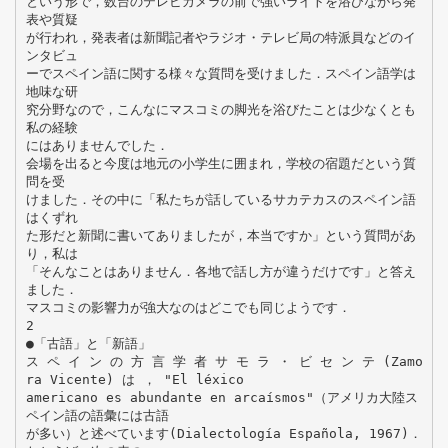
という形で，数台のテレビカメラの前で強いライトを浴びながら発
表や質疑
が行われ，発表者は新聞記者やラジオ・テレビ局の特派員などのイ
ンタビュ
ーでスペイン語に関する様々な質問を受けました．スペイン語学は
地味な研
究分野なので，こんなにマスコミの脚光を浴びたことは少なくとも
私の経験
にはありませんでした．
会場を出ると今度は地元の小学生に囲まれ，学校の宿題だという質
問を受
けました．その中に「私たちが話しているサカテカスのスペイン語
はくずれ
た形だと新聞に書いてありましたが，本当ですか」という質問があ
り，私は
「そんなことはありません．各地で話し方が違うだけです」と答え
ました．
マスコミの影響力が強大なのはどこでも同じようです．
2
●「古語」と「新語」
ス ペ イ ン の 方 言 学 者 サ モ ラ ・ ビ セ ン テ (Zamo
ra Vicente) は ， "El léxico
americano es abundante en arcaísmos"（アメリカ大陸ス
ペイン語の語彙には古語
が多い）と述べています(Dialectología Española, 1967)．