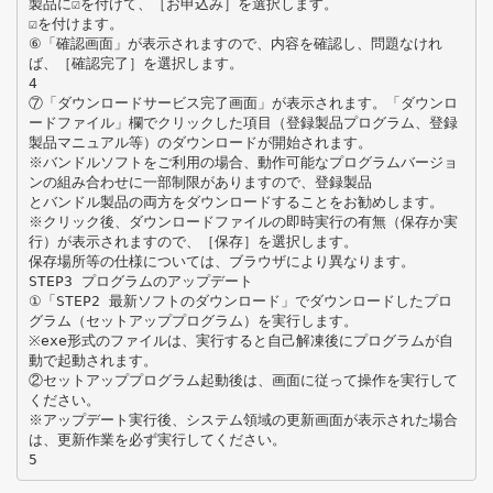
製品に☑を付けて、［お申込み］を選択します。
☑を付けます。
⑥「確認画面」が表示されますので、内容を確認し、問題なけれ
ば、［確認完了］を選択します。
4
⑦「ダウンロードサービス完了画面」が表示されます。「ダウンロ
ードファイル」欄でクリックした項目（登録製品プログラム、登録
製品マニュアル等）のダウンロードが開始されます。
※バンドルソフトをご利用の場合、動作可能なプログラムバージョ
ンの組み合わせに一部制限がありますので、登録製品
とバンドル製品の両方をダウンロードすることをお勧めします。
※クリック後、ダウンロードファイルの即時実行の有無（保存か実
行）が表示されますので、［保存］を選択します。
保存場所等の仕様については、ブラウザにより異なります。
STEP3 プログラムのアップデート
①「STEP2 最新ソフトのダウンロード」でダウンロードしたプロ
グラム（セットアッププログラム）を実行します。
※exe形式のファイルは、実行すると自己解凍後にプログラムが自
動で起動されます。
②セットアッププログラム起動後は、画面に従って操作を実行して
ください。
※アップデート実行後、システム領域の更新画面が表示された場合
は、更新作業を必ず実行してください。