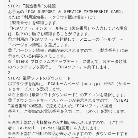
1
STEP1 “製造番号”の確認
お手元の「PCA SUPPORT ＆ SERVICE MEMBERSHIP CARD」、
または「利用通知書」（クラウド版の場合）にて
［製造番号］を確認します。
『PCAソフト』インストール時に［製造番号］を入力している場合
は、以下の手順でも確認することができます。
①ご利用の『PCAソフト』を起動して、メニューの「ヘルプ」－
「バージョン情報」を選択します。
②「バージョン情報」画面が表示されますので、［製造番号］に表
示されている内容をメモします。
③「STEP3 プログラムのアップデート」に備えて、各データ領域
のバックアップを実行し、『PCAソフト』を終了します。
2
STEP2 最新ソフトのダウンロード
①ブラウザを起動し、PCAホームページ（pca.jp）上部の［サポー
ト＆サービス］を選択します。
②右上部の［最新ソフトダウンロード］のアイコンを選択します。
③「ダウンロードサービス」ページが表示されますので、「STEP1
“製造番号”の確認」で控えておいた『PCAソフト』の製造
番号と、ご登録のお電話番号を入力して、［次へ］を選択します。
3
④画面上部にお客様情報の入力欄が表示されますので、［ご担当
者］［e-Mail］［e-Mail確認用］を入力します。
⑤画面下部にご利用の製品が表示されますので、ダウンロードする