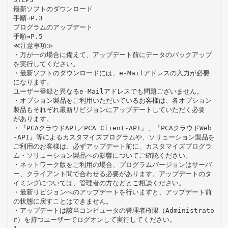
最新ソフトのダウンロード
手順⇒P.3
プログラムのアップデート
手順⇒P.5
≪注意事項≫
・万が一の場合に備えて、アップデート前にデータのバックアップ
を実行してください。
・最新ソフトのダウンロードには、e-Mailアドレスの入力が必要
になります。
ユーザー登録と異なるe-Mailアドレスでも問題ございません。
・オプション製品をご利用いただいているお客様は、各オプション
製品もそれぞれ最新リビジョンにアップデートしていただく必要
があります。
・『PCAクラウドAPI／PCA Client-API』、『PCAクラウドWeb
-API』等によるカスタマイズプログラムや、ソリューション製品を
ご利用のお客様は、必ずアップデート前に、カスタマイズプログラ
ム・ソリューション製品への影響についてご確認ください。
・ネットワーク版をご利用の場合、プログラムバージョンはサーバ
ー、クライアント間で合わせる必要があります。アップデートのタ
イミングについては、管理者の方などとご相談ください。
・最新リビジョンへのアップデートを行いますと、アップデート前
の状態に戻すことはできません。
・アップデートは該当コンピュータの管理者権限（Administrato
r）を持つユーザーでログオンして実行してください。