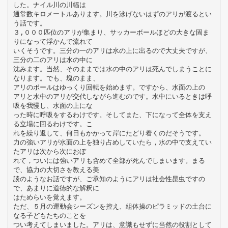
した。ナイル川の川幅は
通常数キロメートルあります。川を泳げないはずのアリが渡るとい
う話です。
３,０００匹位のアリが集まり、サッカーボールほどの大きな固ま
りになって浮かんで流れて
いくそうです。三分の一のアリは水の上に出るので大丈夫ですが、
三分の二のアリは水の中に
沈みます。当然、そのままでは水の中のアリは死んでしまうことに
なります。でも、塊のまま、
アリのボールはゆっくり回転を始めます。ですから、水面の上の
アリと水中のアリが交代しながら進むのです。水中にいるときは呼
吸を我慢し、水面の上にな
った時に呼吸をするわけです。そしてまた、下になって全体を支え
る立場に回るわけです。こ
れを繰り返して、何日もかかって岸にたどり着くのだそうです。
力の強いアリが水面の上を独り占めしていたら，水の中で支えてい
たアリは次から次におぼ
れて，ついには強いアリも含めて全部が死んでしまいます。まる
で、協力の大切さを教える美
談のようなお話ですが、ご承知のようにアリは社会性昆虫ですの
で、あまりに道徳的な解釈に
はためらいを覚えます。
ただ、５月の運動会シーズンを控え、組体操のピラミッドの土台に
なる子どもたちのことを
つい考えてしまいました。アリは、意識もせずに当然の役割として