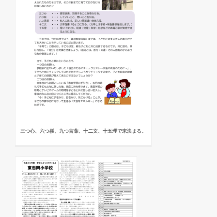
三つ心、六つ躾、九つ言葉、十二文、十五理で末決まる。