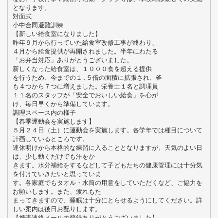
となります。
対面式
小中合同避難訓練
【新しい給食室になりました】
昨年９月から行っていた給食室改修工事が終わり、
４月から給食提供が再開されました。半年にわたる
「お弁当対応」ありがとうございました。
新しくなった給食室は、１０００食を超える提供
を行うため、今までの１.５倍の面積に拡張され、釜
も４つから７つに増えました。栄養士１名と調理員
１１名のスタッフが「安全でおいしい給食」を心が
け、毎日早くから準備しています。
調理スペース内の様子
【春季運動会を実施します】
５月２４日（土）に運動会を実施します。各学年では種目について
計画しているところです。
連休明けから本格的な練習に入ることとなりますが、天気のよい日
は、少し動くだけでも汗をか
きます。水分補給をするなどして子どもたちの健康管理には十分気
を付けていきたいと思っていま
す。各家庭でもタオル・水筒の用意をしていただくなど、ご協力を
お願いします。また、疲れもた
まってきますので、睡眠は十分にとらせるようにしてください。詳
しい案内は後日お配りします。
【携帯連絡メールの登録ありがとうございました】