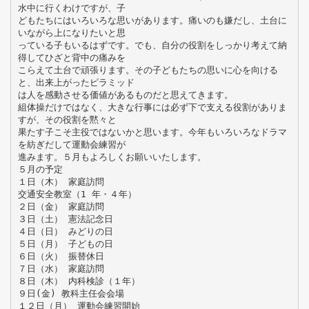
水中に行くわけですが、子
どもたちにはいろいろな思いがあります。痛いのも嫌だし、土台に
いながら上になりたいと思
っている子もいるはずです。でも、自分の役割をしっかり考えて納
得してひざと背中の痛みを
こらえて土台で頑張ります。その子どもたちの思いに心を向ける
と、出来上がったピラミッド
は人を感動させる価値があるものだと思えてきます。
組体操だけではなく、大きな行事には必ず下で支える役割がありま
すが、その役割を黙々と
果たす子こそ主役ではないかと思います。今年もいろいろなドラマ
を紡ぎだして運動会練習が
進みます。５月もよろしくお願いいたします。
５月の予定
１日（木） 家庭訪問
交通安全教室（1 年・４年）
２日（金） 家庭訪問
３日（土） 憲法記念日
４日（日） みどりの日
５日（月） 子どもの日
６日（火） 振替休日
７日（水） 家庭訪問
８日（木） 内科検診（１年）
９日(金) 教科主任会会場
１２日（月） 運動会練習開始