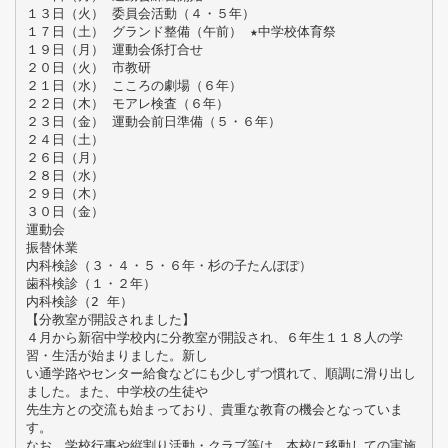
１３日（火） 委員会活動（４・５年）
１７日（土） グランド整備（午前） ★中学校体育祭
１９日（月） 運動会係打合せ
２０日（火） 市教研
２１日（水） こころの劇場（６年）
２２日（木） モアレ検査（６年）
２３日（金） 運動会前日準備（５・６年）
２４日（土）
２６日（月）
２８日（水）
２９日（木）
３０日（金）
運動会
振替休業
内科検診（３・４・５・６年・杉の子たんぽぽ）
歯科検診（１・２年）
内科検診（2 年）
【分教室が開設されました】
４月から新宿中学校内に分教室が開設され、６年生１１８人の学
習・生活が始まりました。新し
い通学路やセンター給食などにも少しずつ慣れて、順調に滑り出し
ました。また、中学校の生徒や
先生方との交流も始まっており、貴重な教育の機会となっていま
す。
なお、学校行事や縦割り活動・クラブ等は、本校に移動しての実施