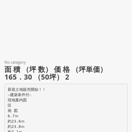
No category
面 積 （坪 数） 価 格 （坪単価）
165．30 （50坪） 2
新規土地販売開始！！
☆建築条件付☆
現地案内図
区
画 図
6.7ｍ
約23.6ｍ
約23.8ｍ
約7.1ｍ