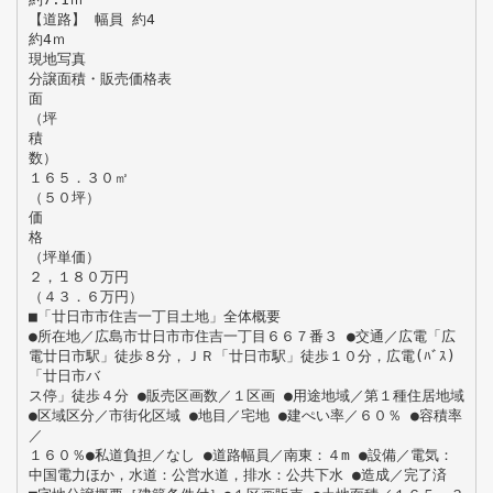
【道路】 幅員 約4
約4ｍ
現地写真
分譲面積・販売価格表
面
（坪
積
数）
１６５．３０㎡
（５０坪）
価
格
（坪単価）
２，１８０万円
（４３．６万円）
■「廿日市市住吉一丁目土地」全体概要
●所在地／広島市廿日市市住吉一丁目６６７番３ ●交通／広電「広
電廿日市駅」徒歩８分，ＪＲ「廿日市駅」徒歩１０分，広電(ﾊﾞｽ)
「廿日市バ
ス停」徒歩４分 ●販売区画数／１区画 ●用途地域／第１種住居地域
●区域区分／市街化区域 ●地目／宅地 ●建ぺい率／６０％ ●容積率
／
１６０％●私道負担／なし ●道路幅員／南東：４m ●設備／電気：
中国電力ほか，水道：公営水道，排水：公共下水 ●造成／完了済