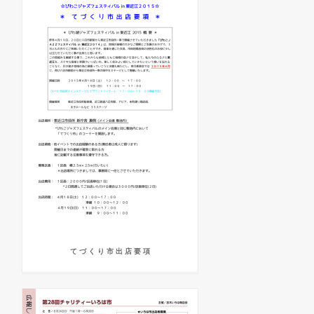
て づ く り 市 出 店 要 項