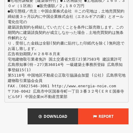
■宅地分譲概要［建築条件付］●１区画販売 ●土地面積／１６５．３
０㎡（１区画） ●販売価額／２,１８０万円
●取引態様／売主：中国企業株式会社 ※この宅地は，土地売買契約
締結後３ヶ月以内に中国企業株式会社（エネルギアの家）とオール
電化住宅の
建築請負契約を締結していただくことを条件に販売致します。この
期間内に建築請負契約が成立しなかった場合，土地売買契約は無条
件解約とな
り，受領した金銭は全額(契約書に貼付した印紙代を除く)無利息で
お返し致します。
広告有効期限/Ｈ２８年８月末
宅地建物取引業者免許 国土交通省大臣(2)第7583号 建設業許可
広島県知事(特－27)第36014号 一級建築士事務所登録 広島県知
事登録15(1)
第5118号 中国地区不動産公正取引協議会加盟 (公社) 広島県宅地
建物取引業協会会員
FAX．(082)546-3061 http://www.energia-noie.com
〒730-0042 広島市中区国泰寺町一丁目３番３２号(ＥＲＥ国泰寺
DOWNLOAD
REPORT