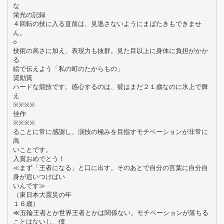
な
栄光の記録
４回転の技に入る直前は、見逃さないようにまばたきもできませ
ん。
◇
技術の高さに加え、表現力も抜群。見た目以上に身体に負担がかか
る
絵で伝えよう「私の町のたからもの」
奨励賞
ハードな競技です。感心するのは、彼はまだ２１歳なのに氷上で舞
え
※※※※
佳作
※※※※
ることに常に感謝し、演技の極みを目指すモチベーションが非常に
高
いことです。
入賞おめでとう！
≪まず「王者になる」と口に出す。そのあとで自分の言葉に自分自
身が追いつけばい
いんです≫
（東日本大震災の年
１６歳）
≪五輪王者とか世界王者とかは関係ない。モチベーションが落ちる
ことはないし、僕