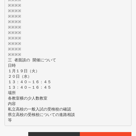
※※※※
※※※※
※※※※
※※※※
※※※※
※※※※
※※※※
※※※※
※※※※
※※※※
三 者面談の 開催について
日時
１月１９日（火）
２０日（水）
１３：４０～１６：４５
１３：４０～１６：４５
場所
各教室横の少人数教室
内容
私立高校の一般入試の受検校の確認
県立高校の受検校についての進路相談