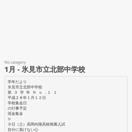
No category
1月 - 氷見市立北部中学校
学年だより
氷見市立北部中学校
第 ３ 学 年 Ｎ ｏ .１ １
平成２８年１月１２日
学校集金日
の行事予定
現金集金
※
９日（土）高岡向陵高校推薦入試
自分に負けない心