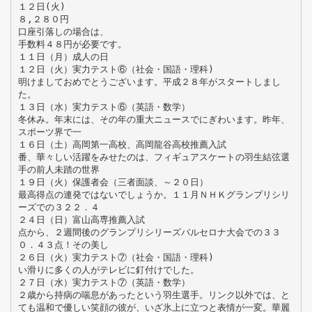
１２日(火)
８,２８０円
口座引落しの場合は、
手数料４８円が必要です。
１１日（月）成人の日
１２日（火）実力テスト⑥（社会・国語・理科)
明けましておめでとうございます。平成２８年がスタートしまし
た。
１３日（水）実力テスト⑥（英語・数学）
冬休み。年末には、その年の重大ニュースでにぎわいます。昨年、
スポーツ界で一
１６日（土）高岡第一高校、高岡龍谷高校推薦入試
番、華々しい活躍をみせたのは、フィギュアスケートの羽生結弦選
手の前人未踏の世界
１９日（火）保護者会（三者面談、～２０日）
最高得点の連発ではないでしょうか。１１月ＮＨＫグランプリシリ
ーズでの３２２．４
２４日（日）富山高専推薦入試
点から、２週間後のグランプリシリーズバルセロナ大会での３３
０．４３点！その美し
２６日（火）実力テスト⑦（社会・国語・理科)
い滑りに多くの人がテレビに釘付けでした。
２７日（水）実力テスト⑦（英語・数学）
２歳から持病の喘息があったという羽生選手。リンク以外では、と
ても温和で優しい笑顔の彼が、いざ氷上に立つと表情が一変。華麗