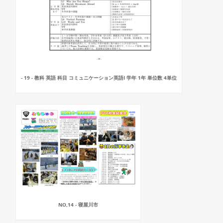
- 19 - 教科 英語 科目 コミュニケーション英語Ⅰ 学年 1年 単位数 4単位
NO,14 - 寝屋川市