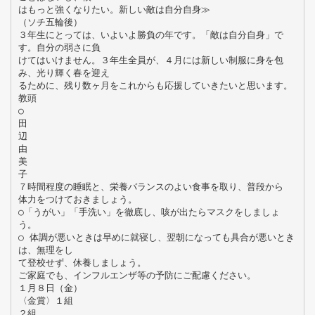
はもっと強くなりたい。新しい敵は自分自身≫
（ソチ五輪後）
３年生にとっては、いよいよ勝負の年です。「敵は自分自身」で
す。自分の弱さに負
けてはいけません。３年生全員が、４月には新しい制服に身を包
み、光り輝く春を迎え
るために、残り数ヶ月をこれからも応援していきたいと思います。
教頭
○
田
辺
由
美
子
７時間程度の睡眠と、栄養バランスのよい食事を取り、普段から
体力をつけておきましょう。
○「うがい」「手洗い」を徹底し、咳が出たらマスクをしましょ
う。
○ 体調が悪いときは早めに就寝し、翌朝になっても具合が悪いとき
は、無理をし
て登校せず、休養しましょう。
ご家庭でも、インフルエンザ等の予防にご配慮ください。
１月８日（金）
〈金賞〉１組
２組