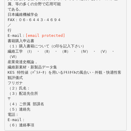
属、等の多くの分野で応用可能
である。
日本繊維機械学会
FAX：０６-６４４３-４６９４
／
行
E-mail：
[email protected]
書籍購入申込書
（１）購入書籍について（○印を記入下さい）
繊維工学 （Ⅰ） ・ （Ⅱ） ・ （Ⅲ） ・ （Ⅳ） ・ （Ⅴ） ・
（Ⅵ）
産業発達史概論，
繊維新素材・新製品データ集
KES 特性値（ﾊﾟﾗﾒｰﾀ）を用いるﾃｷｽﾀｲﾙの風合い・外観・快適性客
観評価式
フリガナ
（２）氏名：
（３）配送先住所
〒
（４）ご所属 部課名
（５）連絡先
電話：
E-mail：