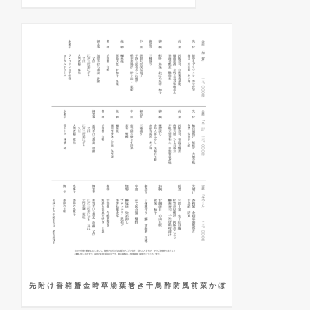
先 附 け 香 箱 蟹 金 時 草 湯 葉 巻 き 千 鳥 酢 防 風 前 菜 か ぼ