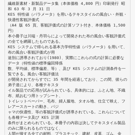
繊維新素材・新製品データ集（本体価格 4,800 円）印刷発行 昭
和 63 年 3 月 31 日
KES 特性値（パラメータ）を用いるテキスタイルの風合い・外観・
快適性客観評価式
（A4 版 65 頁、客観評価式の計算ソフト付き、本体価格 1,500
円）
本小冊子は川端・丹羽らによって開発された布の風合い客観評価式
の全てを網羅したものである。
KES システムで得られる基本力学特性値（パラメータ）を用いて、
布の風合い客観評価式が用
途別に誘導されており(1980)、実際にこれらの式の計算に必要な
データ（特性値の標準偏回帰係
数、平均値、標準偏差、等）、及び KES システムの計測条件を一
覧できる。風合い客観評価法
が開発されてからすでに 35 年間を経過しており、この間、彼らの
弟子達により、各種テキスタ
イル製品での応用が試みられている。具体的には、ふとん地、不織
布、紙おむつ用トップシート、
トイレットペーパー、毛布、婦人服地、タオル地、仕立て映え、フ
レアースカートの動き、パジ
ャマの快適性、等の客観評価式が誘導されている。これらについて
も各種データ及び KES 計測
条件がまとめられている。本冊子の内容は決してテキスタイル製品
のみに限られるものではなく、
人間が接する全ての材料、プラスチック、建材、皮革、ゴム、金