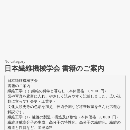
No category
日本繊維機械学会 書籍のご案内
日本繊維機械学会
書籍のご案内
繊維工学（Ⅰ）繊維の科学と暮らし（本体価格 3,500 円）
図や写真を豊富に入れ、やさしく読みやすく記述しました。広い視
野に立って社会史・工業史・
文化人類史等の色彩を加え、技術予測など将来展望を含んだ広範な
解説です。
繊維工学（Ⅱ）繊維の製造・構造及び物性（本体価格 3,000 円）
繊維形成高分子の生成、高分子の特性化、高分子の繊維化、繊維の
構造と性質など、出発原料