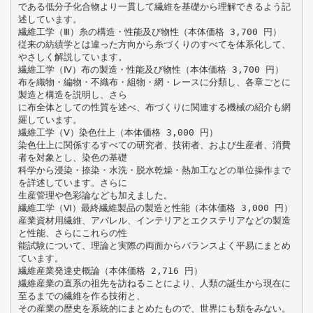
である低分子化合物より一貫して繊維を基礎から理解できるよう記
述しています。
繊維工学（Ⅲ）糸の構造・性能及び物性（本体価格 3,700 円）
従来の紡績学とは違った方向から糸づくりのすべてを体系化して、
やさしく解説しています。
繊維工学（Ⅳ）布の製造・性能及び物性（本体価格 3,700 円）
布を織物・編物・不織布・組物・網・レースに分類し、各章ごとに
製造と構造を説明し、さら
に布全体としての性質を述べ、布づくりに関連する機械の紹介も網
羅しています。
繊維工学（Ⅴ）染色仕上（本体価格 3,000 円）
染色仕上に関係するすべての研究者、技術者、および生産者、消費
者を対象とし、染色の基礎
科学から浸染・捺染・水洗・脱水乾燥・熱加工などの単位操作まで
を詳述しています。さらに
生産管理や色彩論なども加えました。
繊維工学（Ⅵ）最終繊維製品の製造と性能（本体価格 3,000 円）
産業資材用繊維、アパレル、インテリアとエクステリアなどの製造
と性能、さらにこれらの性
能試験について、理論と実際の両面からバランスよく平易にまとめ
ています。
繊維産業発達史概論（本体価格 2,716 円）
繊維産業の直系の祖先を訪ねることにより、人類の誕生から現在に
至るまでの繊維を作る技術と、
その産業の歴史を系統的にまとめたもので、世界にも類をみない。