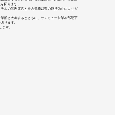
化を図ります。
ステムの管理運営と社内業務監査の連携強化によりガ
営業部と改称するとともに、サンキュー営業本部配下
を図ります。
します。