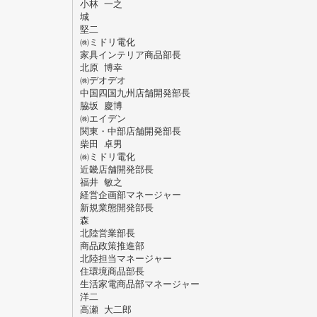
小林 一之
城
堅二
㈱ミドリ電化
家具インテリア商品部長
北原 博幸
㈱デオデオ
中国四国九州店舗開発部長
脇坂 慶博
㈱エイデン
関東・中部店舗開発部長
柴田 卓男
㈱ミドリ電化
近畿店舗開発部長
福井 敏之
経営企画部マネージャー
新規業態開発部長
森
北陸営業部長
商品政策推進部
北陸担当マネージャー
住環境商品部長
生活家電商品部マネージャー
洋二
高瀬 大二郎