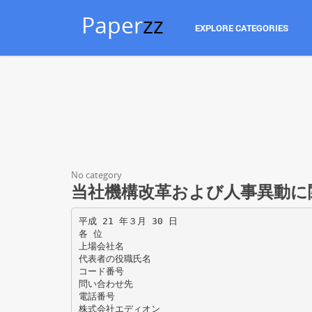
Paper
zz
EXPLORE CATEGORIES
No category
当社機構改革および人事異動に
平成 21 年３月 30 日
各 位
上場会社名
代表者の役職氏名
コード番号
問い合わせ先
電話番号
株式会社エディオン