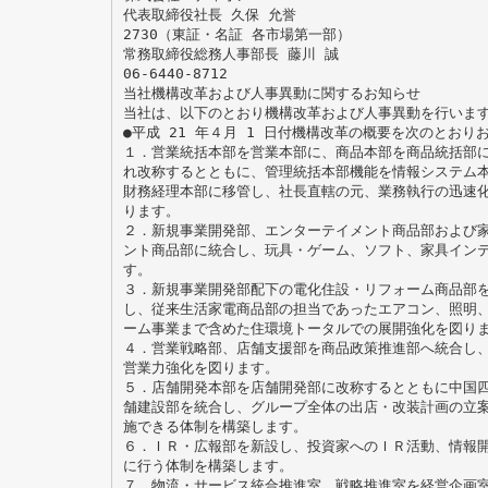
代表取締役社長 久保 允誉
2730（東証・名証 各市場第一部）
常務取締役総務人事部長 藤川 誠
06-6440-8712
当社機構改革および人事異動に関するお知らせ
当社は、以下のとおり機構改革および人事異動を行いま
●平成 21 年４月 1 日付機構改革の概要を次のとおり
１．営業統括本部を営業本部に、商品本部を商品統括部
れ改称するとともに、管理統括本部機能を情報システム
財務経理本部に移管し、社長直轄の元、業務執行の迅速
ります。
２．新規事業開発部、エンターテイメント商品部および
ント商品部に統合し、玩具・ゲーム、ソフト、家具イン
す。
３．新規事業開発部配下の電化住設・リフォーム商品部
し、従来生活家電商品部の担当であったエアコン、照明
ーム事業まで含めた住環境トータルでの展開強化を図り
４．営業戦略部、店舗支援部を商品政策推進部へ統合し
営業力強化を図ります。
５．店舗開発本部を店舗開発部に改称するとともに中国
舗建設部を統合し、グループ全体の出店・改装計画の立
施できる体制を構築します。
６．ＩＲ・広報部を新設し、投資家へのＩＲ活動、情報
に行う体制を構築します。
７．物流・サービス統合推進室、戦略推進室を経営企画