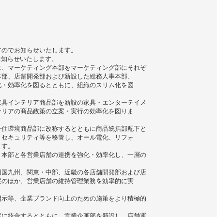
すのでお知らせいたします。
お知らせいたします。
に、マーケティング本部をマーケティング部にそれぞ
本部、店舗開発部および新設した総務人事本部、
化・効率化を図るとともに、組織のスリム化を図
家具インテリア商品部を新設の家具・エンターテイメ
テリアの商品政策の立案・実行の効率化を図りま
を住環境商品部に改称するとともに商品統括部配下と
、セキュリティ等を移管し、オール電化、リフォ
ます。
、本部と各営業店舗の連携を強化・効率化し、一層の
四国九州、関東・中部、近畿の各店舗開発部および店
案のほか、営業店舗の維持管理業務を効率的に実
開示等、企業ブランド向上のための施策をより積極的
室に統合するとともに、営業企画部を新設し、店舗運