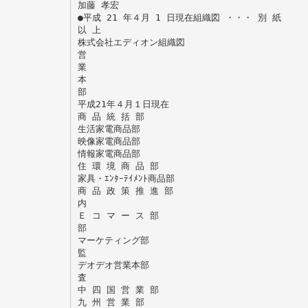
加藤 孝宏
●平成 21 年４月 1 日現在組織図 ・・・ 別 紙
以 上
株式会社エディオン組織図
営
業
本
部
平成21年４月１日現在
商 品 統 括 部
生活家電商品部
映像家電商品部
情報家電商品部
住 環 境 商 品 部
家具・ｴﾝﾀｰﾃｲﾒﾝﾄ商品部
商 品 政 策 推 進 部
内
Ｅ コ マ ー ス 部
部
マーケティング部
監
デオデオ営業本部
査
中 四 国 営 業 部
九 州 営 業 部