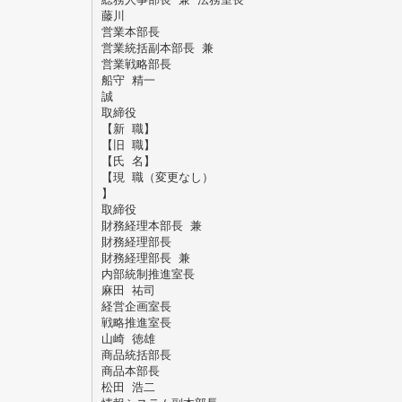
藤川
営業本部長
営業統括副本部長 兼
営業戦略部長
船守 精一
誠
取締役
【新 職】
【旧 職】
【氏 名】
【現 職（変更なし）
】
取締役
財務経理本部長 兼
財務経理部長
財務経理部長 兼
内部統制推進室長
麻田 祐司
経営企画室長
戦略推進室長
山崎 徳雄
商品統括部長
商品本部長
松田 浩二