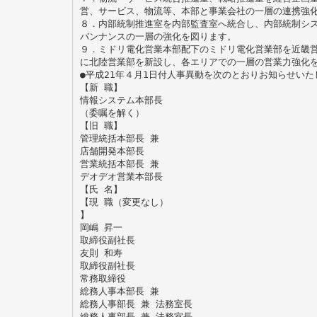
営、サービス、物流等、本部と事業会社の一層の連携強
８．内部統制推進室を内部監査室へ統合し、内部統制シ
バンナンスの一層の強化を図ります。
９．ミドリ電化営業本部配下のミドリ電化営業部を近畿
に北陸営業部を新設し、各エリアでの一層の営業力強化
●平成21年４月1日付人事異動を次のとおりお知らせいた
【新 職】
情報システム本部長
（委嘱を解く）
【旧 職】
管理統括本部長 兼
店舗開発本部長
営業統括本部長 兼
デオデオ営業本部長
【氏 名】
【現 職（変更なし）
】
岡嶋 昇一
取締役副社長
友則 和寿
取締役副社長
常務取締役
総務人事本部長 兼
総務人事部長 兼 法務室長
総務人事部長 兼 法務室長