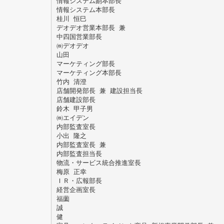
情報システム副本部長
情報システム本部長
桂川 恒巳
デオデオ営業本部長 兼
中四国営業部長
㈱デオデオ
山田
マーケティング部長
マーケティング本部長
竹内 清澄
店舗開発部長 兼 建設担当長
店舗建設部長
鈴木 甲子男
㈱エイデン
内部監査室長
小出 隆之
内部監査室長 兼
内部監査担当長
物流・サービス統合推進室長
梅原 正幸
ＩＲ・広報部長
経営企画室長
福薗
誠
健