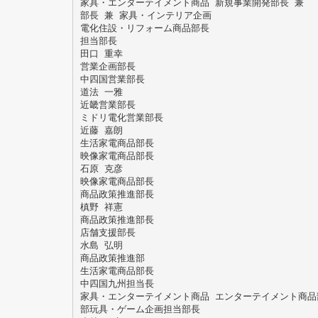
家具・エンターテイメント商品 新規事業開発部長 兼
部長 兼 家具・インテリア企画
電化住設・リフォーム商品部長
担当部長
田口 重幸
営業企画部長
中四国営業部長
道法 一雅
近畿営業部長
ミドリ電化営業部長
近藤 嘉朗
生活家電商品部長
映像家電商品部長
石原 克彦
映像家電商品部長
商品政策推進部長
槙野 祥憲
商品政策推進部長
店舗支援部長
水島 弘明
商品政策推進部
生活家電商品部長
中四国九州担当長
家具・エンターテイメント商品 エンターテイメント商品
部玩具・ゲーム企画担当部長