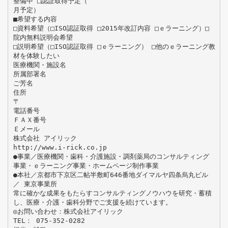
整備中 □認証取得予定（
月予定）
■希望する内容
□資料希望（□ISO認証取得 □2015年改訂内容 □ｅラーニング）□
院内無料説明会希望
□説明希望（□ISO認証取得 □ｅラーニング） □他のｅラーニング教
材を体験したい
医療機関・施設名
所属部署名
ご芳名
住所
〒
電話番号
ＦＡＸ番号
Ｅメール
株式会社 アイリック
http://www.i-rick.co.jp
●事業／医療機関・歯科・介護施設・調剤薬局のコンサルティング
事業・ｅラーニング事業・ホームページ制作事業
●本社／京都市下京区二帖半敷町646番地ダイマルヤ四条烏丸ビル
／ 東京事業所
常に確かな成果をもたらすコンサルティングノウハウを研究・蓄積
し、医療・介護・歯科分野でご支援を続けています。
◎お問い合わせ：株式会社アイリック
TEL： 075-352-0282