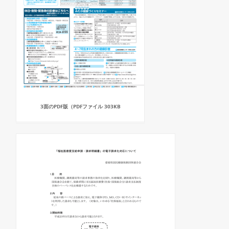
3面のPDF版（PDFファイル 303KB