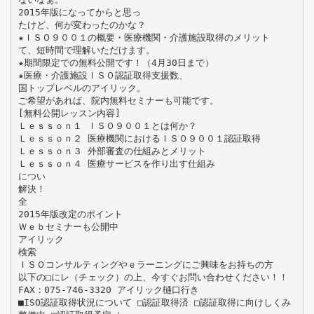
2015年版になってからと思っ
たけど、何が変わったのかな？
★ＩＳＯ９００１の概要・医療機関・介護施設取得のメリット
て、短時間で理解いただけます。
★期間限定での無料公開です！（4月30日まで）
★医療・介護施設ＩＳＯ認証取得支援数、
国トップレベルのアイリック。
ご希望があれば、院内無料セミナーも可能です。
[無料公開レッスン内容]
Ｌｅｓｓｏｎ１ ＩＳＯ９００１とは何か？
Ｌｅｓｓｏｎ２ 医療機関におけるＩＳＯ９００１認証取得
Ｌｅｓｓｏｎ３ 外部審査の仕組みとメリット
Ｌｅｓｓｏｎ４ 医療サービスを作り出す仕組み
につい
解決！
全
2015年版改定のポイント
Ｗｅｂセミナーも公開中
アイリック
検索
ＩＳＯコンサルティングやｅラーニングにご興味をお持ちの方
以下の□にレ（チェック）の上、今すぐお問い合わせください！！
FAX：075-746-3320 アイリック樋口行き
■ISO認証取得状況について □認証取得済 □認証取得に向けしくみ