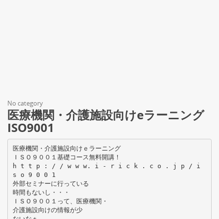
No category
医療機関・介護施設向けeラーニング
ISO9001
医療機関・介護施設向けｅラーニング
ＩＳＯ９００１基礎コース無料開講！
h t t p : / / w w w. i - r i c k . c o . j p / i
s o 9 0 0 1
外部セミナーに行っている
時間もないし・・・
ＩＳＯ９００１って、医療機関・
介護施設向けの情報が少
ないなぁ。