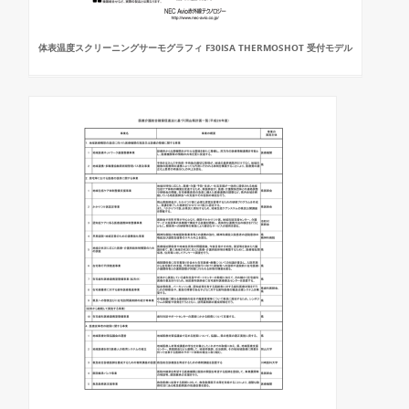
体表温度スクリーニングサーモグラフィ F30ISA THERMOSHOT 受付モデル