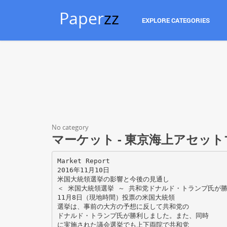
Paper
zz
EXPLORE CATEGORIES
No category
マーケット - 東京海上アセッ
Market Report
2016年11月10日
米国大統領選挙の影響と今後の見通し
＜ 米国大統領選挙 ～ 共和党ドナルド・トランプ氏が勝
11月8日（現地時間）投票の米国大統領
選挙は、事前の大方の予想に反して共和党の
ドナルド・トランプ氏が勝利しました。また、同時
に実施された議会選挙でも上下両院で共和党