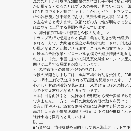
足元の米ドル相場や原油価格の水準は前年の同時期と同
かい風がなくなることはプラスの要素と見ているほか、
げも期待できると想定します。しかしながら、トランプ
権の執行能力は未知数であり、政策や重要人事に関する
を左右すると考えます。政策などの方向性が明らかにな
は緩やかに上昇する展開を見込んでいます。
＜ 海外債券市場への影響と今後の見通し ＞
トランプ政権で想定される保護主義的な動きが海外経済
される一方で、大統領と議会が共和党で統一され、財政
い風となることが想定されます。これらを勘案すると、
に米国の金融政策やグローバル規模での経済情勢の動向
れます。また、米国において財政悪化懸念やインフレ圧
回りが上昇する展開も想定しています。
＜ 為替市場への影響と今後の見通し ＞
今後の展開としましては、金融市場の混乱を受けて、FR
る12月利上げが先送りされる可能性も想定されます。一
心とした財政刺激策が見込まれ、米国経済は従来の想定
ルの下支え材料となると考えています。
日本に目を向けると、先行き不透明感から安全資産であ
できません。一方で、本日の急激な為替の動きを受けて
会合が開催され、急激な為替変動には注視する旨のコメ
高時には日銀の追加緩和策の発動による抑制が期待され
進行余地は限定的と見ています。
以 上
■当資料は、情報提供を目的として東京海上アセットマネ