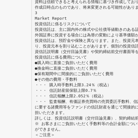
資料は信頼できると考えられる情報に基づき作成してお
作成日時点のものであり、将来変更される可能性があり
3
Market Report
投資信託に係るリスクについて
投資信託は、主に国内外の株式や公社債等値動きのある
外国証券に投資する場合には為替の変動により基準価額
投資信託は、預貯金や保険と異なります。また、投資元
り、投資元本を割り込むことがあります。個別の投資信
資信託説明書（交付目論見書）や契約締結前交付書面等
投資信託に係る費用について
●購入時に直接ご負担いただく費用
●換金時に直接ご負担いただく費用
●保有期間中に間接的にご負担いただく費用
●その他の費用・手数料
・・・ 購入時手数料上限3.24％（税込）
・・・ 信託財産留保額上限0.7％
・・・ 信託報酬上限2.052％（税込）
・・・ 監査報酬、有価証券売買時の売買委託手数料、信
に要する諸費用等をファンドの信託財産を通じて間接的
担いただきます。
詳しくは、投資信託説明書（交付目論見書）、契約締結
※ お客さまにご負担いただく手数料等の合計金額につ
ができません。
＜ご注意＞