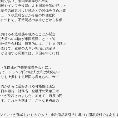
程度であり、米国企業業績への向
減税やインフラ投資による同国景気の押し上
大統領の政策および議会との関係を含めた政
ニュースや思惑などが今後の株価動向
るにつれて、不透明感の後退などから株価
における不透明感を強めることが懸念
拡大策への期待が米国経済にとって追
海外債券金利は、短期的には、これまで以上
を受けて、変動の大きい相場が想定さ
力が台頭する局面では、米国を中心に利
B（米国連邦準備制度理事会）によ
方で、トランプ氏の経済政策は減税を中
よりも上振れする展開も考えられ、米ド
る円がさらに選好される可能性は否定
、日本銀行・財務省・金融庁の緊急三者
ントが発表されました。加えて、過度の円
ます。これらを踏まえ、さらなる円高の
ジメントが作成したものであり、金融商品取引法に基づく開示資料ではあり