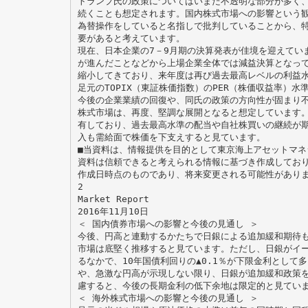
トランプ氏の政策についてはいまだ不透明な部分が多く
続くことも想定されます。国内株式市場への影響という
為替操作をしていると名指しで批判していることから、
要があると考えています。
現在、日本企業の7－9月期の決算発表が佳境を迎えてい
が進んだことなどから上場企業全体では減益決算となっ
縮小してきており、来年度は再び過去最高レベルの利益
足元のTOPIX（東証株価指数）のPER（株価収益率）水
今後の企業業績の回復や、同氏の政策の方向性が固まり
株式市場は、再度、堅調な展開となると想定しています
有しており、過去最高水準の配当や自社株買いの継続が期
入も需給面で株価を下支えすると見ています。
■当資料は、情報提供を目的として東京海上アセットマネ
資料は信頼できると考えられる情報に基づき作成してお
作成日時点のものであり、将来変更される可能性があり
2
Market Report
2016年11月10日
＜ 国内債券市場への影響と今後の見通し ＞
今後、円高と連動するかたちで日銀による追加緩和期待
市場は底堅く推移すると見ています。ただし、日銀がイ
るなかで、10年国債利回りの▲0.1％が下限金利として
や、急激な円高が示現しない限り、日銀が追加緩和政策
慮すると、今後の長期金利の低下余地は限定的と見てい
＜ 海外株式市場への影響と今後の見通し ＞