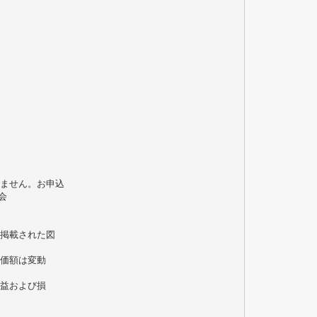
りません。お申込
会
に掲載された図
準価額は変動
利益および損