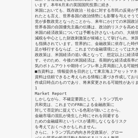
います。本年6月末の英国国民投票に続き、
米国においても、既存政治・社会に対する市民の反発が
れたとも言え、世界各国の政治情勢にも影響を与えそう
党が多数政党となったことから、来年にかけての米国政
世界各国の自国優先主義の伝播は、政治的リスクを高め
米国の経済政策については予断を許さないものの、大統
減税を中心とした財政刺激策が候補として挙げられ、米
も指摘されています。世界的に、金融政策に依存した時
足が移行するならば、これまでの金融環境にとっては大
政政策は、米国経済の追い風となって、想定以上に経済
す。そのため、今後の米国経済は、長期的な経済成長率
気のボトムアウトや期待インフレ率上昇局面に入る可能
■当資料は、情報提供を目的として東京海上アセットマネ
資料は信頼できると考えられる情報に基づき作成してお
作成日時点のものであり、将来変更される可能性があり
1
Market Report
しかしながら、不確定要因として、トランプ氏や
共和党は、これまでのFRBによる金融政策に
対して否定的に捉えている色彩が強いことから、
金融市場の混乱が発生した時にそれを回避する
ための金融緩和というパスが通用しなくなるリスク
を考えておくべきかもしれません。
さらに、トランプ氏の内向き外交政策が、グロー
バルな貿易や投資活動を制約するリスクも無視