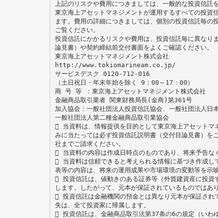
上記のリスクや費用につきましては、一般的な投資信託を
東京海上アセットマネジメントが運用するすべての投資
ます。費用の詳細につきましては、個別の投資信託毎の
ご覧ください。
投資信託にかかるリスクや費用は、投資信託毎に異なり
論見書）や契約締結前交付書面をよくご確認ください。
東京海上アセットマネジメント株式会社
http://www.tokiomarineam.co.jp/
サービスデスク 0120-712-016
（土日祝日・年末年始を除く 9：00～17：00）
商 号 等 ：東京海上アセットマネジメント株式会社
金融商品取引業者 関東財務局長(金商)第361号
加入協会：一般社団法人投資信託協会、一般社団法人日
一般社団法人第二種金融商品取引業協会
 当資料は、情報提供を目的として東京海上アセットマ
みに当たっては必ず投資信託説明書（交付目論見書）を
社までご請求ください。
 当資料の内容は作成日時点のものであり、将来予告な
 当資料は信頼できると考えられる情報に基づき作成し
表等の内容は、将来の運用成果や市場環境の変動等を示
 投資信託は、値動きのある証券等（外貨建資産に投資
します。したがって、元本が保証されているものではあ
 投資信託は金融機関の預金とは異なり元本が保証され
失は、全て投資家に帰属します。
 投資信託は、金融商品取引法第37条の6の規定（い