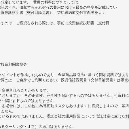
想定しています。 費用の料率につきましては、
信託のうち、徴収するそれぞれの費用における最高の料率を記載してい
投資信託説明書（交付目論見書）、契約締結前交付書面等をよく
ますので、ご投資をされる際には、事前に投資信託説明書（交付目
本投資顧問業協会
ネジメントが作成したものであり、金融商品取引法に基づく開示資料ではあ
ご覧の上、ご自身でご判断ください。投資信託説明書（交付目論見書）は販売
く変更されることがあります。
ておりますが、その正確性、完全性を保証するものではありません。当資料
唆・保証するものではありません。
する場合には、この他に為替変動リスクもあります）に投資しますので、基
りません。
ているものではありません。委託会社の運用指図によって信託財産に生じた
わゆるクーリング・オフ）の適用はありません。