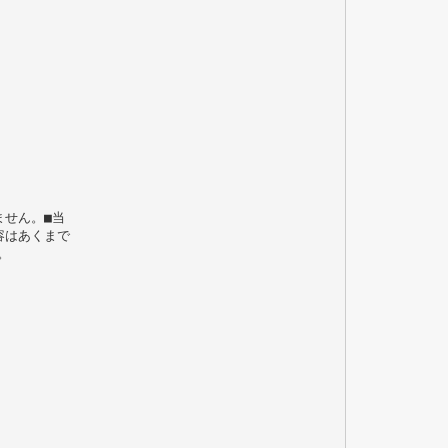
ません。■当
容はあくまで
。