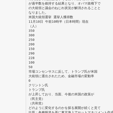
が過半数を維持する結果となり、オバマ政権下で
の大統領と議会のねじれ状況が解消されることと
なりました。
米国大統領選挙 選挙人獲得数
11月10日 午前10時半（日本時間）現在
（人）
350
300
250
200
150
290
228
100
50
市場コンセンサスに反して、トランプ氏が米国
大統領に選出されたため、金融市場の変動率
0
クリントン氏
トランプ氏
が上昇しており、当面、今後の米国の政策が
（民主党）
（共和党）
どのように変化するのかを探る展開が続くと見て
出所：各種報道を基に東京海上アセットマネジメント作