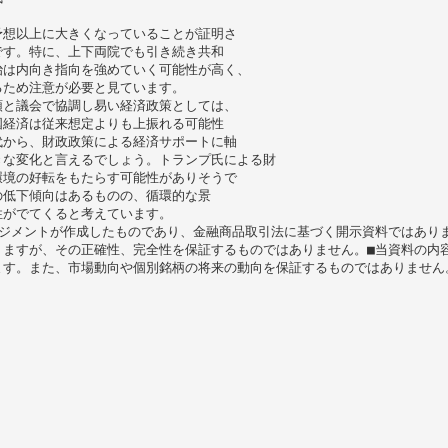
予想以上に大きくなっていることが証明さ
です。特に、上下両院でも引き続き共和
治は内向き指向を強めていく可能性が高く、
るため注意が必要と見ています。
領と議会で協調し易い経済政策としては、
国経済は従来想定よりも上振れる可能性
代から、財政政策による経済サポートに軸
きな変化と言えるでしょう。トランプ氏による財
環境の好転をもたらす可能性がありそうで
の低下傾向はあるものの、循環的な景
性がでてくると考えています。
ジメントが作成したものであり、金融商品取引法に基づく開示資料ではあり
りますが、その正確性、完全性を保証するものではありません。■当資料の内
ます。また、市場動向や個別銘柄の将来の動向を保証するものではありません