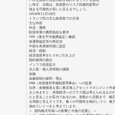
し得ず、当面は、投資家のリスク回避的姿勢が
強まる可能性が高いと言えるでしょう。
2016年11月10日
トランプ氏の主な政策面での主張
主な内容
外交・通商
駐留米軍の費用負担を要求
TPP（環太平洋連携協定）離脱
各通商協定等の再交渉
中国を為替操作国に認定
経済・税制
経済成長率を3.5％に引き上げ
国内雇用の創出
インフラ投資拡大
法人税・個人所得税の減税
金融
金融規制の緩和・廃止
FRB（米国連邦準備制度理事会）への監査
出所：各種報道を基に東京海上アセットマネジメント作
まとめますと、米国経済へのプラス面は考えられるもの
たと見ることが妥当であるため、楽観から悲観まで、幅
る局面と言えそうです。種々の可能性を検討しつつ、魅
強めていくべきと考えています。
＜ 国内株式市場への影響と今後の見通し ＞