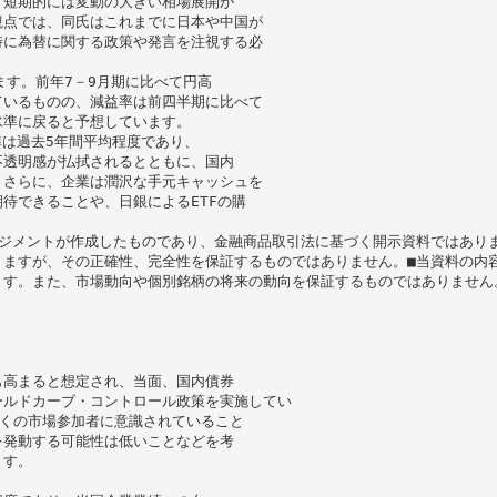
、短期的には変動の大きい相場展開が
観点では、同氏はこれまでに日本や中国が
特に為替に関する政策や発言を注視する必
ます。前年7－9月期に比べて円高
ているものの、減益率は前四半期に比べて
水準に戻ると予想しています。
準は過去5年間平均程度であり、
不透明感が払拭されるとともに、国内
。さらに、企業は潤沢な手元キャッシュを
待できることや、日銀によるETFの購
ジメントが作成したものであり、金融商品取引法に基づく開示資料ではあり
りますが、その正確性、完全性を保証するものではありません。■当資料の内
ます。また、市場動向や個別銘柄の将来の動向を保証するものではありません
も高まると想定され、当面、国内債券
ールドカーブ・コントロール政策を実施してい
多くの市場参加者に意識されていること
を発動する可能性は低いことなどを考
ます。