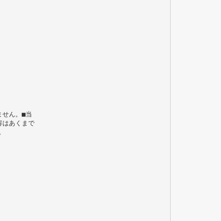
ません。■当
容はあくまで
。