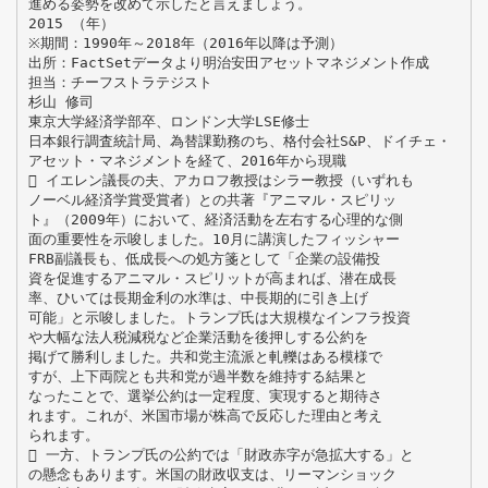
進める姿勢を改めて示したと言えましょう。
2015 （年）
※期間：1990年～2018年（2016年以降は予測）
出所：FactSetデータより明治安田アセットマネジメント作成
担当：チーフストラテジスト
杉山 修司
東京大学経済学部卒、ロンドン大学LSE修士
日本銀行調査統計局、為替課勤務のち、格付会社S&P、ドイチェ・
アセット・マネジメントを経て、2016年から現職
 イエレン議長の夫、アカロフ教授はシラー教授（いずれも
ノーベル経済学賞受賞者）との共著『アニマル・スピリッ
ト』（2009年）において、経済活動を左右する心理的な側
面の重要性を示唆しました。10月に講演したフィッシャー
FRB副議長も、低成長への処方箋として「企業の設備投
資を促進するアニマル・スピリットが高まれば、潜在成長
率、ひいては長期金利の水準は、中長期的に引き上げ
可能」と示唆しました。トランプ氏は大規模なインフラ投資
や大幅な法人税減税など企業活動を後押しする公約を
掲げて勝利しました。共和党主流派と軋轢はある模様で
すが、上下両院とも共和党が過半数を維持する結果と
なったことで、選挙公約は一定程度、実現すると期待さ
れます。これが、米国市場が株高で反応した理由と考え
られます。
 一方、トランプ氏の公約では「財政赤字が急拡大する」と
の懸念もあります。米国の財政収支は、リーマンショック