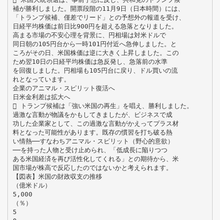
補が勝利しました。開票段階の11月9日（日本時間）には、
「トランプ候補、僅差でリード」との予想外の報道を受け、
日経平均株価は前日比900円を超える急落となりました。
高まる市場の不安心理を背景に、円相場は対米ドルで
同日朝の105円台から一時101円付近へ急伸しました。と
ころがその日、米国株価は逆に大きく上昇しました。この
ため翌10日の日経平均株価は急反発し、急落前の水準
を回復しました。円相場も105円台に戻り、ドル買いの流
れとなっています。
企業のアニマル・スピリット復活へ
日米金利差は拡大へ
 トランプ候補は「強い米国の再生」を唱え、勝利しました。
過激な言動が物議をかもしてきましたが、ビジネスで成
功した企業家として、この過激な言動がかえってプラス材
料となった可能性があります。既存の慣習を打ち破る熱
い情熱──すなわちアニマル・スピリット（野心的意欲）
──を持った人物と受け止められ、「低成長に陥りつつ
ある米国経済を再び活性化してくれる」との期待から、米
国市場が株高で反応したのではないかと考えられます。
【図表】米国の財政収支の推移
（億米ドル）
5,000
（％）
5