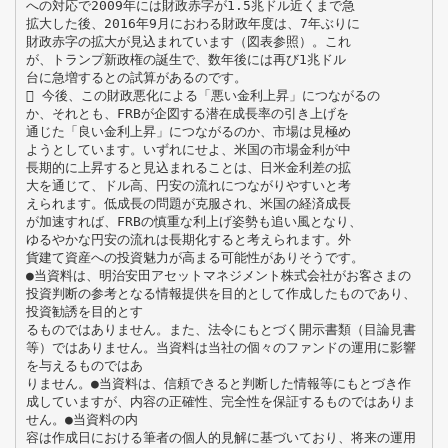
への対応で2009年には財政赤字が1.5兆ドル近くまで急
拡大した後、2016年9月におわる財政年度は、7年ぶりに
財政赤字の拡大が見込まれています（図表参照）。これ
が、トランプ新政権の誕生で、数年後には再び1兆ドル
台に急増するとの試算があるのです。
 今後、この財政悪化による「悪い金利上昇」につながるの
か、それとも、FRBが企図する潜在成長率の引き上げを
通じた「良い金利上昇」につながるのか、市場は見極め
ようとしています。いずれにせよ、米国の市場金利が中
長期的に上昇すると見込まれることは、日米金利差の拡
大を通じて、ドル高、円安の流れにつながりやすいと考
えられます。低成長の問題が克服され、米国の経済成長
が加速すれば、FRBの慎重な利上げ姿勢も追い風となり、
ゆるやかな円安の流れは長期化すると考えられます。外
貨建て資産への投資魅力が高まる可能性がありそうです。
●当資料は、明治安田アセットマネジメント株式会社がお客さまの
投資判断の参考となる情報提供を目的として作成したものであり、
投資勧誘を目的とす
るものではありません。また、法令にもとづく開示書類（目論見書
等）ではありません。当資料は当社の個々のファンドの運用に影響
を与えるものではあ
りません。●当資料は、信頼できると判断した情報等にもとづき作
成していますが、内容の正確性、完全性を保証するものではありま
せん。●当資料の内
容は作成日における筆者の個人的見解に基づいており、将来の運用