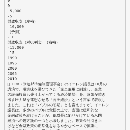
0
0
-5,000
-5
財政収支（左軸）
-10,000
（予測）
-10
財政収支（対GDP比）（右軸）
-15,000
-15
1990
1995
2000
2005
2010
 FRB（米連邦準備制度理事会）のイエレン議長は10月の
講演で、現実味を帯びてきた「完全雇用に到達し、企業
の設備投資も盛り上がってくる経済情勢」を、蒸気が噴き
出す圧力釜を連想させる「高圧経済」という言葉で表現し
ました。これは「バブルの初期」とも言えますが、イエレン
議長は、多少のバブルは覚悟の上で、当面は緩和的な
金融政策を続けることが、低成長に陥りかけている米国
経済への処方箋の一つと示唆しました。政策金利引き上
げなど金融政策の正常化をゆるやかなペースで慎重に