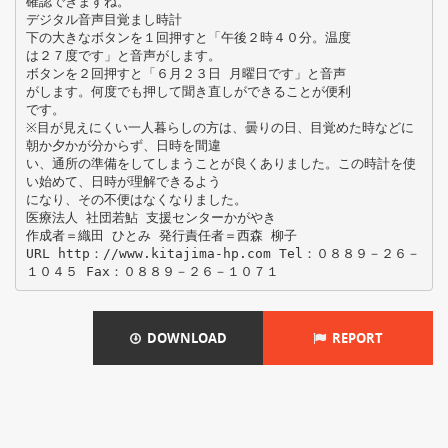
確認できますね。
デジタル音声目覚まし時計
下の大きなボタンを１回押すと「午後２時４０分。温度
は２７度です」と音声がします。
ボタンを２回押すと「６月２３日 月曜日です」と音声
がします。何度でも押して聞き直しができることが便利
です。
※目が見えにくい一人暮らしの方は、曇りの日、目覚めた時などに
朝か夕かが分からず、日時を間違
い、通所の準備をしてしまうことが良くありました。この時計を使
い始めて、日時が理解できるよう
になり、その不便はなくなりました。
医療法人 社団若鮎 支援センターかがやき
作成者＝織田 ひとみ 発行責任者＝西森 柳子
URL http：//www.kitajima-hp.com Tel：０８８９－２６－
DOWNLOAD
REPORT