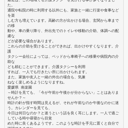
た。
通院や転院の時に利用する以外にも、家族と一緒に行楽や食事など
を楽
しむ方も増えています。高齢の方が出かける場合、玄関から車まで
の移
動や、車の乗り降り、外出先でのトイレや移動の介助、体調への配
慮な
どが必要な場合があります。
これらの介助を受けることができれば、出かけやすくなります。介
護
タクシー会社によっては、ベッドから車椅子への移乗や病院内の介
助な
ども頼むことができます。介護タクシーを利用
すれば、一人でも行きたい所に出かけられます。
また、家族や友人と一緒の外出の場合も、気兼
ねなく楽しめるようになりますね。
愛媛県 南楽園
～時計を見ても、「今が午前か午後かが分からない」ことはありま
せんか？～
時計の針が指す時間は見えるが、それが午前なのか午後なのかに迷
う。カレンダーを見ても、
今日は何日なのか？と迷うという話を良く耳にします。一人で過ご
している時や昼寝から目覚
めた時に良くあるようです。このような時計を手元に置くと自分で