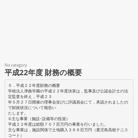
No category
平成22年度 財務の概要
５．平成２２年度財務の概要
学校法人津曲学園の平成２２年度決算は，監事及び公認会計士の法
定監査を終え，平成２３
年５月２７日開催の理事会並びに評議員会にて，承認されましたの
で財政状況について報告い
たします。
①主な事業（施設･設備等の投資）
平成２２年度は総額７０７百万円の事業を行いました。
主な事業は，施設関係で土地購入３６６百万円（鹿児島高校テニス
コート）