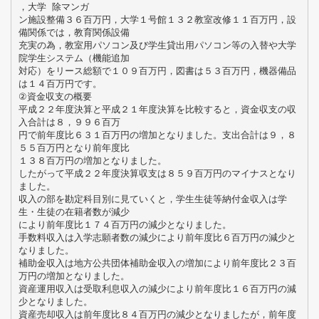
，大学 除マンガ
ン施設整備３６百万円，大学１号館１３２教室改修１１百万円，設
備関係では，教育関係設備
充実の為，教室用パソコン及び学生貸出用パソコン等の入替や大学
院学生システム（機能追加
対応）をリース総額で１０９百万円，図書は５３百万円，機器備品
は１４百万円です。
②資金収支の概要
平成２２年度決算と平成２１年度決算を比較すると，資金収支の収
入合計は８，９９６百万
円で前年度比６３１百万円の増加となりました。支出合計は９，８
５５百万円となり前年度比
１３８百万円の増加となりました。
したがって平成２２年度決算収支は８５９百万円のマイナスとなり
ました。
収入の部を勘定科目別に見ていくと，学生生徒等納付金収入は学
生・生徒の在籍者数が減少
により前年度比１７４百万円の減少となりました。
手数料収入は入学志願者数の減少により前年度比６百万円の減少と
なりました。
補助金収入は地方公共団体補助金収入の増加により前年度比２３百
万円の増加となりました。
資産運用収入は受取利息収入の減少により前年度比１６百万円の減
少となりました。
資産売却収入は前年度比８４百万円の減少となりましたが，前年度