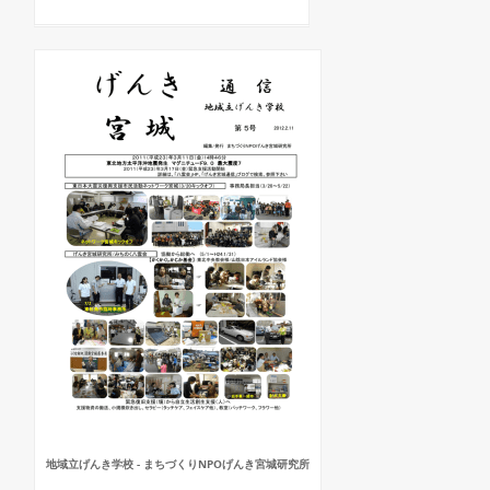
地域立げんき学校 - まちづくりNPOげんき宮城研究所