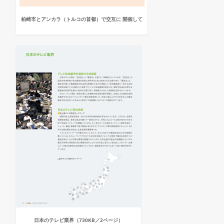
柏崎市とアンカラ（トルコの首都）で交互に 開催して
日本のテレビ業界（730KB／2ページ）