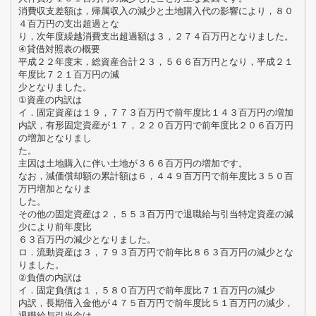
消費収支差額は，帰属収入の減少と土地購入代の影響により，８０
４百万円の支出超過とな
り，次年度繰越消費支出超過額は３，２７４百万円となりました。
④貸借対照表の概要
平成２２年度末，総資産合計２３，５６６百万円となり，平成２１
年度比７２１百万円の減
少となりました。
①資産の内訳は
イ．固定資産は１９，７７３百万円で前年度比１４３百万円の増加
内訳，有形固定資産が１７，２２０百万円で前年度比２０６百万円
の増加となりまし
た。
主因は土地購入に伴い土地が３６６百万円の増加です。
なお，減価償却額の累計額は６，４４９百万円で前年度比３５０百
万円増加となりま
した。
その他の固定資産は２，５５３百万円で退職給与引当特定資産の減
少により前年度比
６３百万円の減少となりました。
ロ．流動資産は３，７９３百万円で前年比８６３百万円の減少とな
りました。
②負債の内訳は
イ．固定負債は１，５８０百万円で前年度比７１百万円の減少
内訳，長期借入金他が４７５百万円で前年度比５１百万円の減少，
退職給与引当金は