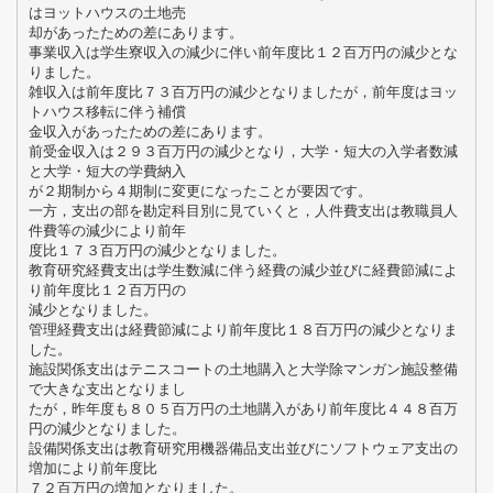
はヨットハウスの土地売
却があったための差にあります。
事業収入は学生寮収入の減少に伴い前年度比１２百万円の減少とな
りました。
雑収入は前年度比７３百万円の減少となりましたが，前年度はヨッ
トハウス移転に伴う補償
金収入があったための差にあります。
前受金収入は２９３百万円の減少となり，大学・短大の入学者数減
と大学・短大の学費納入
が２期制から４期制に変更になったことが要因です。
一方，支出の部を勘定科目別に見ていくと，人件費支出は教職員人
件費等の減少により前年
度比１７３百万円の減少となりました。
教育研究経費支出は学生数減に伴う経費の減少並びに経費節減によ
り前年度比１２百万円の
減少となりました。
管理経費支出は経費節減により前年度比１８百万円の減少となりま
した。
施設関係支出はテニスコートの土地購入と大学除マンガン施設整備
で大きな支出となりまし
たが，昨年度も８０５百万円の土地購入があり前年度比４４８百万
円の減少となりました。
設備関係支出は教育研究用機器備品支出並びにソフトウェア支出の
増加により前年度比
７２百万円の増加となりました。