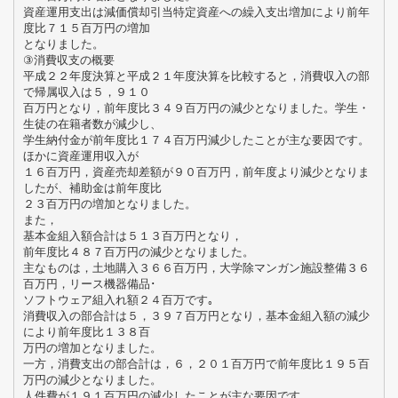
資産運用支出は減価償却引当特定資産への繰入支出増加により前年
度比７１５百万円の増加
となりました。
③消費収支の概要
平成２２年度決算と平成２１年度決算を比較すると，消費収入の部
で帰属収入は５，９１０
百万円となり，前年度比３４９百万円の減少となりました。学生・
生徒の在籍者数が減少し、
学生納付金が前年度比１７４百万円減少したことが主な要因です。
ほかに資産運用収入が
１６百万円，資産売却差額が９０百万円，前年度より減少となりま
したが、補助金は前年度比
２３百万円の増加となりました。
また，
基本金組入額合計は５１３百万円となり，
前年度比４８７百万円の減少となりました。
主なものは，土地購入３６６百万円，大学除マンガン施設整備３６
百万円，リース機器備品･
ソフトウェア組入れ額２４百万です｡
消費収入の部合計は５，３９７百万円となり，基本金組入額の減少
により前年度比１３８百
万円の増加となりました。
一方，消費支出の部合計は，６，２０１百万円で前年度比１９５百
万円の減少となりました。
人件費が１９１百万円の減少したことが主な要因です。