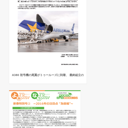
A380 初号機の尾翼がトゥールーズに到着、 最終組立の