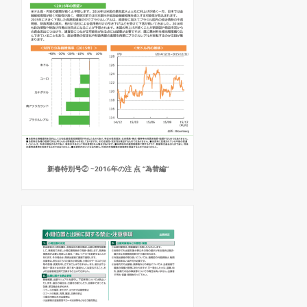
新春特別号② ~2016年の注 点 “為替編”