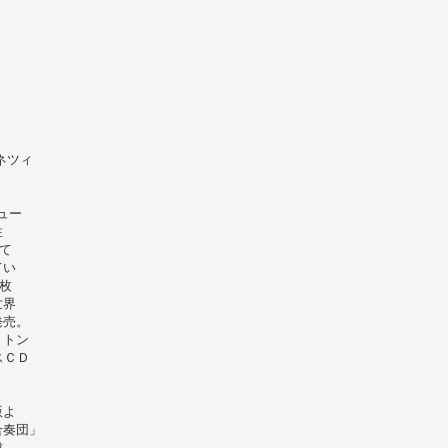
ネツィ
ュー
性
て
てい
枚
世界
発売。
リトン
スＣＤ
版よ
合奏団」
成