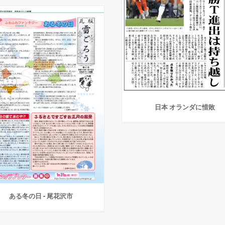
日本 オランダに惜敗
ある冬の日 - 尾花沢市