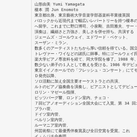
山形由美 Yumi Yamagata
榎本 潤 Jun Enomoto
東京都出身。東京藝術大学音楽学部器楽科卒業後英国
バロックから近現代まで幅広いレパートリーを持つ榎本
へ留学。これまでに野口博司、小泉剛、吉田雅夫、サー
演奏は、繊細さと力強さ、美しさを併せ持ち、共演する
ジェームズ・ゴールウェイ、エドワード・ベケット、
スーザン・ミラン、
数多くのアーティストたちから厚い信頼を得ている。国
トレヴァー・ワイなどの諸氏に師事。特にゴールウェイ
楽大学ピアノ専攻科を経て、同大学院を修了。1988 年
数少ない弟子の１人として教えを受ける。1986 年デビ
東京イイノホールでの「フレッシュ・コンサート」にて
Ｄ発売以降、
ソロ活動に加え全国主要オーケストラとの共演、
ルトのピアノ協奏曲を演奏し、ピアニストとしてデビュ
ロリン・マゼール指揮、
ピッツバーグ響、ロンドン室内、チェコ・
７回ピアノオーディション全国大会にて入賞。第 34 回
プラハ管、
ドイツ室内管、
ベルリン室内管、
ルーマニア室内管、
州芸術祭にて最優秀伴奏賞及び全日空賞を受賞。これ
イ・ムジチ合奏団、