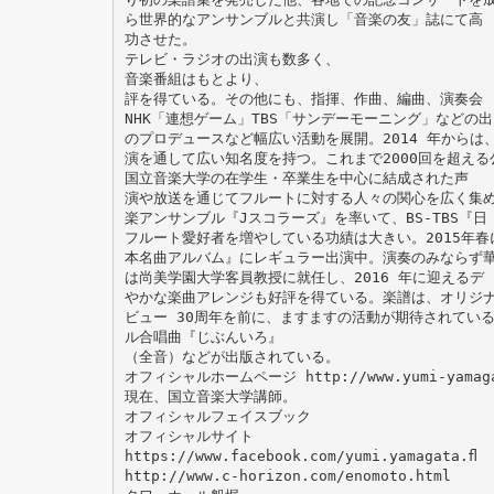
ら世界的なアンサンブルと共演し「音楽の友」誌にて高
功させた。
テレビ・ラジオの出演も数多く、
音楽番組はもとより、
評を得ている。その他にも、指揮、作曲、編曲、演奏会
NHK「連想ゲーム」TBS「サンデーモーニング」などの出
のプロデュースなど幅広い活動を展開。2014 年からは
演を通して広い知名度を持つ。これまで2000回を超える
国立音楽大学の在学生・卒業生を中心に結成された声
演や放送を通じてフルートに対する人々の関心を広く集
楽アンサンブル『Jスコラーズ』を率いて、BS-TBS『日
フルート愛好者を増やしている功績は大きい。2015年春
本名曲アルバム』にレギュラー出演中。演奏のみならず
は尚美学園大学客員教授に就任し、2016 年に迎えるデ
やかな楽曲アレンジも好評を得ている。楽譜は、オリジ
ビュー 30周年を前に、ますますの活動が期待されてい
ル合唱曲『じぶんいろ』
（全音）などが出版されている。
オフィシャルホームページ http://www.yumi-yamaga
現在、国立音楽大学講師。
オフィシャルフェイスブック
オフィシャルサイト
https://www.facebook.com/yumi.yamagata.ﬂ
http://www.c-horizon.com/enomoto.html