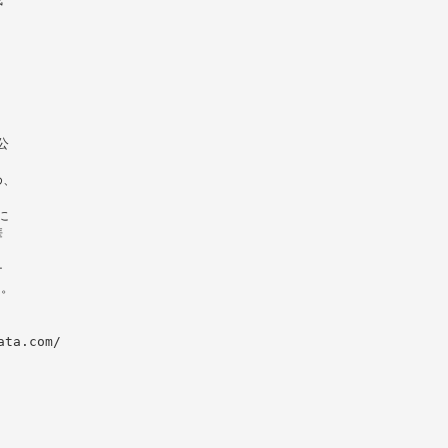
、
公
め、
に
華
ナ
る。
ta.com/