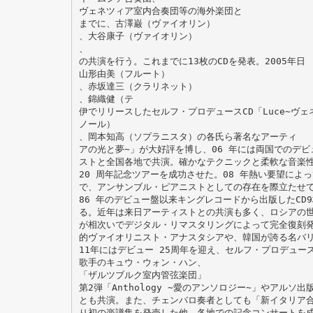
ヴェネツィア室内合奏団等の海外楽団と
までに、古澤巌（ヴァイオリン）
、大谷康子（ヴァイオリン）
、
の共演を行う。これまでに13枚のCDを発表。2005年日
山形由美（フルート）
、赤坂達三（クラリネット）
、錦織健（テ
伊でリリースしたセルフ・プロデュースCD「Luce∼ヴェ
ノール）
、岡本知高（ソプラニスタ）の各氏ら著名なアーティ
アの光と夢∼」が大好評を博し、06 年には両国でのデビ
ストと全国各地で共演。確かなテクニックと柔軟な音楽
20 周年記念ツアーを成功させた。08 年熱い要望によっ
で、アンサンブル・ピアニストとしての存在を際立たせ
86 年のデビュー盤以来キングレコードから出版したCD9
る。近年は来日アーティストとの共演も多く、ロシアの
が相次いでデジタル・リマスタリングによって完全復刻
的ヴァイオリニスト・アナスタシアや、韓国が誇る名バ
11年にはデビュー 25周年を迎え、セルフ・プロデュー
歌手のキュウ・ウォン・ハン、
「ザルツブルク室内管弦楽団」
第2弾「Anthology ∼愛のアンソロジー∼」やアルソ出
とも共演。また、チェンバロ奏者としても「新イタリア
り初の楽譜集を発売した他、各地での記念コンサートを