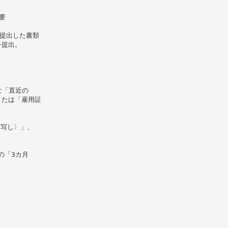
要
に提出した書類
を提出。
な「直近の
または「雇用証
〈写し〉」、
の「3カ月