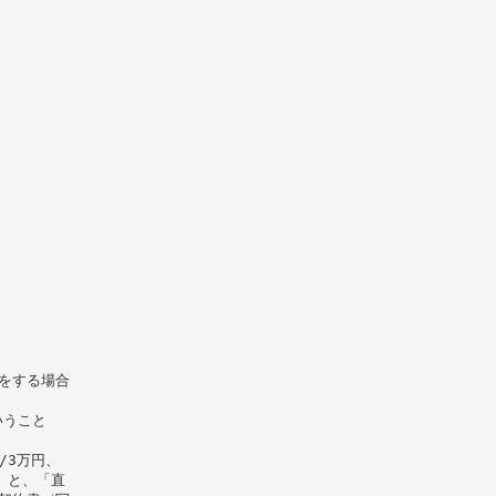
をする場合
いうこと
/3万円、
」と、「直