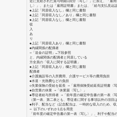
近に支給された賞与明細1回分〈写し〉」に加え、「雇用
し〉」、または「雇用証明書」または、「給与支払見込
◆上記「同居収入なし」欄と同じ書類
◆上記「同居収入なし／あり」欄と同じ書類
◆上記「同居収入なし」欄と同じ書類
収
入
あ
り
◆上記「同居収入あり」欄と同じ書類
◆内縁関係の配偶者
⇒「送金の証明」…下段参照
と、内縁関係の配偶者と同居している
方全員の「収入に関する証明書」
◆上記「同居収入あり」欄と同じ書類
配偶者
◆介護施設等の入所費用、介護サービス等の費用負担
◆水道・光熱費などの負担
◇失業保険の受給を延長 ⇒「雇用保険受給延長証明書〈
◆自営業の休業 ⇒「休業届〈写し〉」
◆専従者給与所得者 ⇒「前年度の確定申告書の第一表〈
（第一表、第二表とも、専従者に関する事項以外の項目
◆利子、配当など（記念配当は、一時的な収入のため、収
⇒ 以下のいずれか1点を用意
「前年度の確定申告書の第一表〈写し〉」、利子や配当