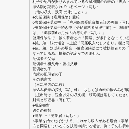
利子や配当が振り込まれている金融機関の通帳の「表紙
振込額が記載されているページ〈写し〉
（他の収支、残高は消すこと）」
◆失業保険（雇用保険）受給
◇失業保険受給中 ⇒「雇用保険受給資格者証の両面〈写
◇失業保険受給手続き中（受給資格者証発行前）⇒「離職
は、「退職前6カ月分の給与明細〈写し〉」
健康保険法で、被扶養者との「同居」が条件となってい
◆孫、弟、妹の場合 ⇒上記「同居収入なし／あり」欄と
◆孫、弟、妹以外の場合 ⇒健康保険法にて被扶養者との
なっている為、扶養の認定ができません
配偶者の父母
配偶者の祖父母・曾祖父母
配偶者の子
内縁の配偶者の子
その他家族
（三親等内の親族）
振込み伝票の控え〈写し可〉 もしくは通帳の振込みが確
（提出時は、送金以外の収支欄、残高欄は消してくださ
封筒と領収書〈写し可〉
◆現金書留
送金の種類
◆廃業 ⇒「廃業届〈写し〉」
◇事業を始めたばかりで、これから収入がある場合（事業
方と同居している方を扶養申請する場合。例；子の扶養