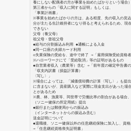
養にしない配偶者の方が事業を始めたばかりという場合）
第三者からの「収入に関する証明」もしくは、
「事業計画書」
※事業を始めたばかりの方は、ある程度、先の収入の見
分が主たる生計維持者になり得ると考えられるため、現
できない
父母（養父母）
祖父母・曾祖父母
◆給与の分割振込み利用 ◆通帳による入金
◆同一口座の夫婦カード利用
◇失業保険の受給を、途中で終了 ⇒「雇用保険受給資格
※ハローワークにて「受給取消」等の証明があるもの
◆自営業者収入（農業等）含む ⇒「前年度の確定申告書
「収支内訳書（損益計算書）
〈写し〉」
※場合によっては、「減価償却費の計算〈写し〉」も提出
に含まないが、資産購入など実際に現金支出があった場
とがあるため
※農、林、漁業等、同世帯で労働比率の割合がある場合
（ソニー健保の所定用紙）提出
◆銀行または郵便局からの振込み
（インターネットからの振込み含む）
送金証明について
◆退職後、ソニー健保以外の任意継続保険に加入し、資格
⇒「任意継続資格喪失証明書」