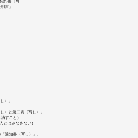
契約書〈写
証明書」
写し〉」
写し〉と第二表〈写し〉」
は消すこと）
入とはみなさない）
の「通知書〈写し〉」、