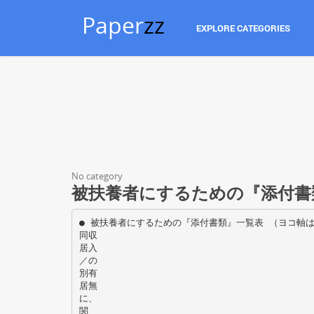
Paper
zz
EXPLORE CATEGORIES
No category
被扶養者にするための『添付書
● 被扶養者にするための『添付書類』一覧表 （ヨコ軸
同収
居入
／の
別有
居無
に、
関