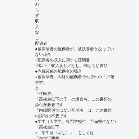
わ
ら
ず
収
入
な
し
配偶者
◆被保険者の配偶者が、被扶養者となってい
ない場合
⇒配偶者の収入に関する証明書
※以下「収入あり／なし」欄と同じ書類
◆内縁関係の配偶者の場合
⇒被保険者、内縁の配偶者それぞれの「戸籍
抄本」
と、
「住民票」
「高校生以下の子」の場合も、この書類の
添付が必要です
「内縁関係ではない配偶者」は、この書類
の添付は不要です
◆学生（大学生、専門学校生、予備校生など）
「高校生以下
⇒「学生証〈写し〉」、もしくは、
「在学証明書」