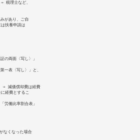
⇒ 税理士など、
込みがあり、ご自
在は扶養申請は
者証の両面〈写し〉」
の第一表〈写し〉」と、
 ⇒ 減価償却費は経費
合に経費とするこ
、「労働比率割合表」
がなくなった場合