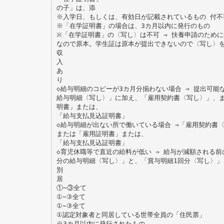
の子」は、添
※入学日、もしくは、有効日が記載されているもの 付不
※「在学証明書」の場合は、3カ月以内に発行のもの
※「在学証明書」の〈写し〉は不可 ⇒ 扶養申請のため
なので原本。学生証は原本が提出できないので〈写し〉
収
入
あ
り
◇給与明細のコピーが3カ月分揃わない場合 ⇒ 提出可能
給与明細〈写し〉」に加え、「雇用契約書〈写し〉」、
明書」または、
「給与支払見込証明書」
◇給与明細が出ない所で働いている場合 ⇒「雇用契約書
または「雇用証明書」または、
「給与支払見込証明書」
◇育児休職等で直近の給料が低い ⇒ 給与が減額される前
分の給与明細〈写し〉」と、「賞与明細1回分〈写し〉」
別
居
①∼③全て
①∼③全て
①∼③全て
①認定対象者と同居している世帯全員の「住民票」
※3カ月以内に発行されたもの。