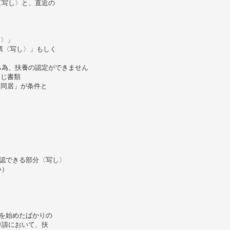
〈写し〉と、直近の
し〉」
票〈写し〉」もしく
る為、扶養の認定ができません
同じ書類
「同居」が条件と
認できる部分〈写し〉
い）
を始めたばかりの
申請において、扶