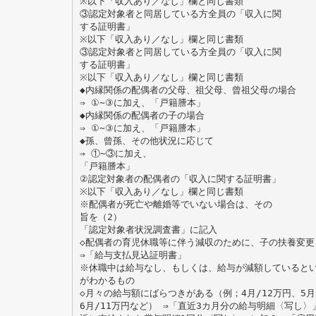
※以下「収入あり／なし」欄と同じ書類
③認定対象者と同居している方全員の「収入に関
する証明書」
※以下「収入あり／なし」欄と同じ書類
③認定対象者と同居している方全員の「収入に関
する証明書」
※以下「収入あり／なし」欄と同じ書類
◆内縁関係の配偶者の父母、祖父母、曾祖父母の場合
⇒ ①∼③に加え、「戸籍謄本」
◆内縁関係の配偶者の子の場合
⇒ ①∼③に加え、「戸籍謄本」
◆孫、曾孫、その他状況に応じて
⇒ ①∼③に加え、
「戸籍謄本」
②認定対象者の配偶者の「収入に関する証明書」
※以下「収入あり／なし」欄と同じ書類
※配偶者が死亡や離婚等でいない場合は、その
旨を（2）
「認定対象者状況調査書」に記入
◇配偶者の育児休職等に伴う減収のために、子の扶養変更
⇒「給与支払見込証明書」
※休職中は給与なし、もしくは、給与が減額していると
がわかるもの
◇月々の給与額にばらつきがある（例；4月/12万円、5月
6月/11万円など） ⇒「直近3カ月分の給与明細〈写し〉