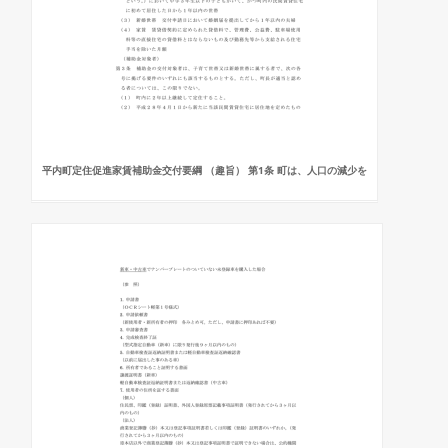
平内町定住促進家賃補助金交付要綱 （趣旨） 第1条 町は、人口の減少を