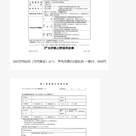
300万円以内（万円単位）かつ、平均月商の2倍以内 一律10，800円