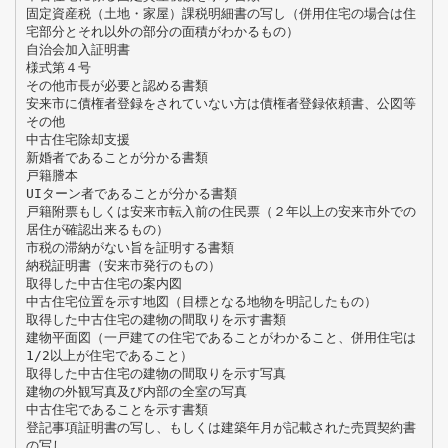
固定資産税（土地・家屋）課税明細書の写し（併用住宅の場合は住
宅部分とそれ以外の部分の面積がわかるもの）
自治会加入証明書
様式第４号
その他市長が必要と認める書類
安来市に債権者登録をされていない方は債権者登録依頼書、公図等
その他
中古住宅除却支援
新婚者であることが分かる書類
戸籍謄本
UIターン者であることが分かる書類
戸籍附票もしくは安来市転入前の住民票（２年以上の安来市外での
居住が確認出来るもの）
市税の滞納がない旨を証明する書類
納税証明書（安来市発行のもの）
取得した中古住宅の案内図
中古住宅位置を示す地図（目標となる地物を明記したもの）
取得した中古住宅の建物の間取りを示す書類
建物平面図（一戸建ての住宅であることがわかること、併用住宅は
1/2以上が住宅であること）
取得した中古住宅の建物の間取りを示す写真
建物の外観写真及び内部の全室の写真
中古住宅であることを示す書類
登記事項証明書の写し、もしくは建築年月が記載された売買契約書
の写し