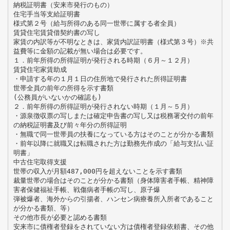
納税証明書（安来市発行のもの）
住宅手当等支給証明書
様式第２号（給与所得のある同一世帯に属する者全員）
賃貸住宅賃貸借契約書の写し
家賃の内訳等が不明なときは、家賃内訳証明書（様式第３号）※共
益費等に金額の記載が無い場合は必要です。
１．前年所得の所得証明が発行される時期（６月～１２月）
賃貸住宅家賃助成
・申請する年の１月１日の住所地で発行された所得証明書
世帯全員の前年の所得を示す書類
(公務員がいないかの確認も)
２．前年所得の所得証明が発行されない時期（１月～５月）
・源泉徴収票の写しまたは確定申告書の写し又は税務署交付の前年
の納税証明書及び前々年分の所得証明
・無職で同一世帯員の扶養になっている方はそのことが分かる書類
・前年以降に就職又は転職された方は勤務先作成の「給与支払い証
明書」
中古住宅取得支援
世帯の収入が月額487,000円を超えないことを示す書類
裁量世帯の場合はそのことが分かる書類（身体障害者手帳、精神障
害者保健福祉手帳、戦傷病者手帳の写し、原子爆
弾被爆者、海外からの引揚者、ハンセン病療養所入所者であること
が分かる書類、等）
その他市長が必要と認める書類
安来市に債権者登録をされていない方は債権者登録依頼書、その他