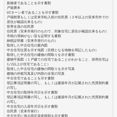
新婚者であることを示す書類
戸籍謄本
UIターン者であることを示す書類
戸籍附票もしくは安来市転入前の住民票（２年以上の安来市外での
居住が確認出来るもの）
世帯全員の住民票
住民票（安来市発行のもので、対象住宅に居住が確認出来るもの）
市税の滞納がない旨を証明する書類
納税証明書（安来市発行のもの）
取得した中古住宅の案内図
中古住宅位置を示す地図（目標となる地物を明記したもの）
取得した中古住宅の建物の間取りを示す書類
建物平面図（１戸建ての住宅であることがわかること、併用住宅は
1/2以上が住宅であること）
取得した中古住宅の建物の間取りを示す写真
建物の外観写真及び内部の全室の写真
中古住宅であることを示す書類
登記事項証明書の写し、もしくは建築年月が記載された売買契約書
の写し
中古住宅の取得年月日を示す書類
登記事項証明書の写し、もしくは建築年月が記載された売買契約書
の写し
中古住宅の入居年月日を示す書類
住民票（安来市発行）
中古住宅に係る固定資産税額を示す書類