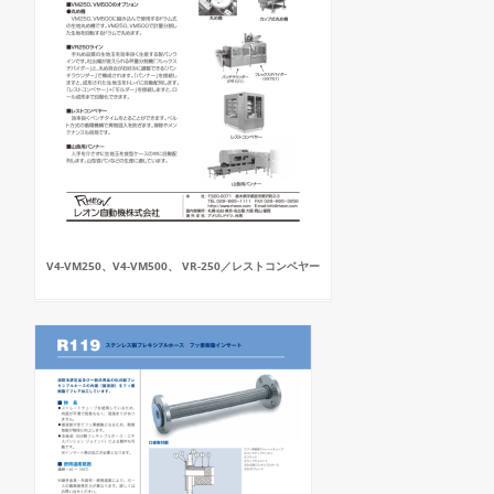
V4-VM250、V4-VM500、 VR-250／レストコンベヤー