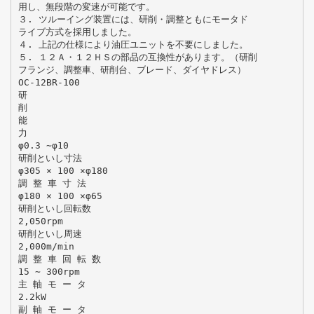
用し、無段階の変速が可能です。
３. ツルーイング装置には、研削・調整ともにモータド
ライブ方式を採用しました。
４. 上記の仕様により油圧ユニットを不要にしました。
５. １２Ａ・１２ＨＳの部品の互換性があります。（研削
フランジ、調整車、研削台、ブレード、ダイヤドレス）
OC-12BR-100
研
削
能
力
φ0.3 ∼φ10
研削といし寸法
φ305 × 100 ×φ180
調 整 車 寸 法
φ180 × 100 ×φ65
研削といし回転数
2,050rpm
研削といし周速
2,000m/min
調 整 車 回 転 数
15 ∼ 300rpm
主 軸 モ ー タ
2.2kW
副 軸 モ ー タ