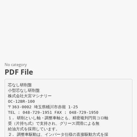
No category
PDF File
芯なし研削盤
小型芯なし研削盤
株式会社大宮マシナリー
OC-12BR-100
〒363-0002 埼玉県桶川市赤堀 1-25
TEL : 048-729-1951 FAX : 048-729-1950
１. 研削といし軸・調整車軸とも、精密複列円筒コロ軸
受（片持ち式）で支持され、グリース潤滑による無
給油方式を採用しています。
２. 調整車駆動は、インバータ仕様の直接駆動方式を採