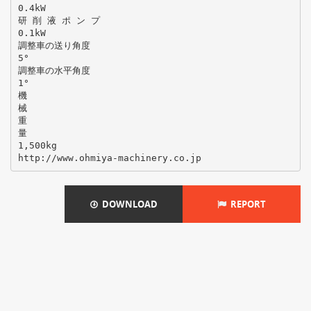
0.4kW
研 削 液 ポ ン プ
0.1kW
調整車の送り角度
5°
調整車の水平角度
1°
機
械
重
量
1,500kg
DOWNLOAD
REPORT