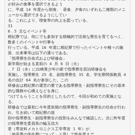
が好みの食事を選択できるよう
に、平成 14 年度から朝食、 昼食、夕食のいずれも二種類のメニ
ューから選択できるようにしてい
る。これにより、喫食率の向上を図っている。
31
6．5 主なイベント等
柑紀寮では、何にでも参加する積極的で活発な寮生を育てるべく、
数多くのイベントや行事を
行っている。平成 16 年度に柑紀寮で行ったイベントや種々の施
策、出来事等は以下の通りである。
「指導寮生任命式および研修会」
新学期が始まる直前の 4 月 6 日（火）
、7 日（水）に白崎青少年の家で指導寮生宿泊研修会を
実施し、指導寮生 25 名、副指導寮生 35 名、学生寮関係教員 4
名の合計 64 名が参加した。この
研修会は柑紀寮の運営の要である指導寮生・副指導寮生にその基本
的な職務や心構えなどを身に
つけてもらうことを目的としたもので、今回が初めての実施とな
る。
研修会では最初に今年度前期の指導寮生・副指導寮生の任命が行わ
れ、引き続いて柑紀寮の規
則や指導寮生・副指導寮生の役割をみんなで確認した。次に昨年度
の指導寮生委員長の輪玉信大
君（専攻科メカトロニクス工学専攻 1 年）が、
「他高専の学生寮について」と題して昨年度まで