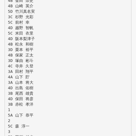
4B 金田 崇史
4B 山崎 英介
5D 竹川真名実
3C 杉野 光彩
5C 前村 幸
4D 越野 智帆
5C 米田 衣里
4D 阪本梨津子
4B 松永 和樹
3D 栗本 裕平
4B 保家 正太
3D 塚由 彬斗
4C 寺井 久登
3A 田村 翔平
4A 山下 貯
3A 山本 将大
4D 出島 佑樹
3B 尾西 雄貴
4D 保田 将彦
3B 赤松 孝洋
1
5A 山下 恭平
2
5C 森 淳一
3