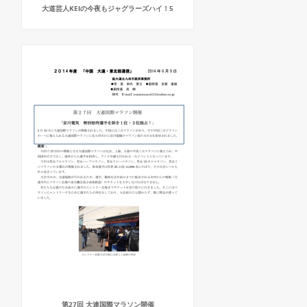
大道芸人KEIの今夜もジャグラーズハイ！5
第27回 大連国際マラソン開催