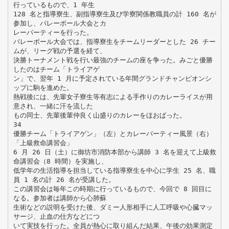
行っているもので、1 年生
128 名と指導寮生、副指導寮生及び学寮関係教職員の計 160 名が
参加し、バレーボール大会とカ
レーパーティーを行った。
バレーボール大会では、指導寮生をチームリーダーとした 26 チー
ムが、リーグ戦の予選を経て、
決勝トーナメント戦を行い最強のチームの座を争った。みごと優勝
したのはチーム「トライアゲ
ン」で、翌年 1 月に予定されている年間グランドチャンピオンシ
ップに駒を進めた。
熱戦後には、先輩女子寮生等有志による手作りのカレーライスが用
意され、一緒に汗を流した
もの同士、先輩後輩仲良く山盛りのカレーをほおばった。
34
優勝チーム「トライアゲン」（左）とカレーパーティー風景（右）
「上級救命講習会」
6 月 26 日（土）に御坊市消防本部から講師 3 名を迎えて上級救
命講習会（8 時間）を実施し、
低学年の生活指導を担当している指導寮生を中心に学生 25 名、職
員 1 名の計 26 名が受講した。
この講習会は毎年この時期に行っているもので、今回で 8 回目に
なる。参加者は講師から心肺蘇
生術などの説明を受けた後、ダミー人形相手に人工呼吸や心臓マッ
サージ、止血の仕方などにつ
いて実技を行った。全員が熱心に取り組んだ結果、午後の効果測定