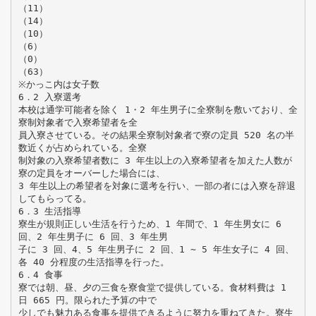
（11）
（14）
（10）
（6）
（0）
（63）
※かっこ内は女子数
6．2 入寮選考
本校は通学可能者を除く 1・2 年生男子に全寮制を敷いており、全
寮制対象者で入寮希望者を全
員入寮させている。その結果全寮制対象者で寮の定員 520 名の半
数近くが占められている。全寮
制対象の入寮希望者数に 3 年生以上の入寮希望者を加えた人数が
寮の定員をオーバーした場合には、
3 年生以上の希望者を対象に選考を行い、一部の者には入寮を辞退
してもらってる。
6．3 生活指導
寮生が規則正しい生活を行うため、1 年間で、1 年生男女に 6
回、2 年生男子に 6 回、3 年生男
子に 3 回、4、5 年生男子に 2 回、1 ∼ 5 年生女子に 4 回、
各 40 分程度の生活指導を行った。
6．4 食事
寮では朝、昼、夕の三食を寮食堂で提供している。食材料費は 1
日 665 円。限られた予算の中で
少しでも魅力ある食事を提供できるように努力を重ねてきた。寮生