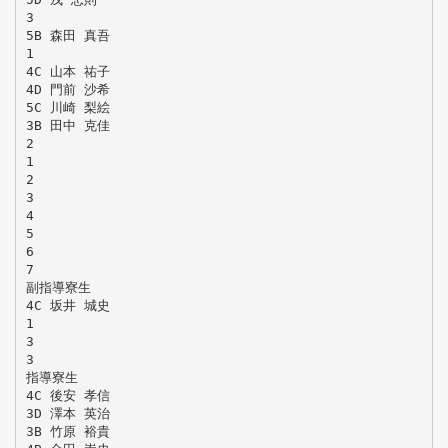
3
5B 森田 真吾
1
4C 山本 祐子
4D 門前 沙希
5C 川崎 梨絵
3B 田中 克佳
2
1
2
3
4
5
6
7
副指導寮生
4C 坂井 城史
1
3
3
指導寮生
4C 後安 孝信
3D 澤本 英治
3B 竹原 裕貴