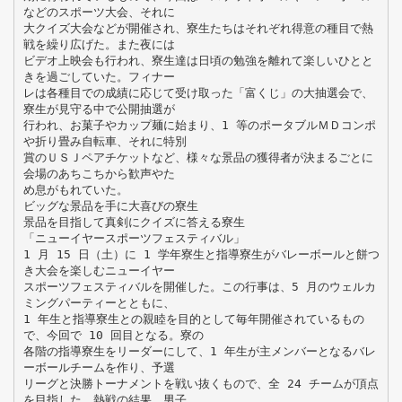
などのスポーツ大会、それに
大クイズ大会などが開催され、寮生たちはそれぞれ得意の種目で熱
戦を繰り広げた。また夜には
ビデオ上映会も行われ、寮生達は日頃の勉強を離れて楽しいひとと
きを過ごしていた。フィナー
レは各種目での成績に応じて受け取った「富くじ」の大抽選会で、
寮生が見守る中で公開抽選が
行われ、お菓子やカップ麺に始まり、1 等のポータブルＭＤコンポ
や折り畳み自転車、それに特別
賞のＵＳＪペアチケットなど、様々な景品の獲得者が決まるごとに
会場のあちこちから歓声やた
め息がもれていた。
ビッグな景品を手に大喜びの寮生
景品を目指して真剣にクイズに答える寮生
「ニューイヤースポーツフェスティバル」
1 月 15 日（土）に 1 学年寮生と指導寮生がバレーボールと餅つ
き大会を楽しむニューイヤー
スポーツフェスティバルを開催した。この行事は、5 月のウェルカ
ミングパーティーとともに、
1 年生と指導寮生との親睦を目的として毎年開催されているもの
で、今回で 10 回目となる。寮の
各階の指導寮生をリーダーにして、1 年生が主メンバーとなるバレ
ーボールチームを作り、予選
リーグと決勝トーナメントを戦い抜くもので、全 24 チームが頂点
を目指した。熱戦の結果、男子