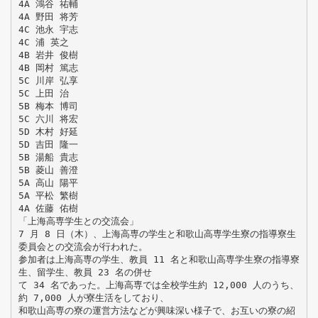
4A 鴻谷 祐輔
4A 野田 将芳
4C 池永 宇志
4C 浦 英之
4B 岩井 俊樹
4B 岡村 篤志
5C 川岸 弘享
5C 上田 治
5B 梅本 博司
5C 六川 将宏
5D 木村 好延
5D 吉田 隆一
5B 湯船 貴志
5B 菱山 善澄
5A 高山 陽平
5A 平松 繁樹
4A 佐藤 佑樹
「上海高専学生との交流会」
7 月 8 日（木）、上海高専の学生と和歌山高専学生寮の指導寮生
委員会との交流会が行われた。
参加者は上海高専の学生、教員 11 名と和歌山高専学生寮の指導寮
生、留学生、教員 23 名の併せ
て 34 名であった。上海高専では全校学生約 12,000 人のうち、
約 7,000 人が寮生活をしており、
和歌山高専の寮の運営方法などが興味深い様子で、お互いの寮の紹