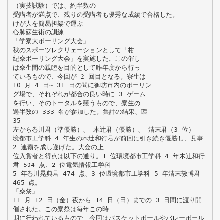
（実技試験）では、約半数の
受講者が満点で、残りの受講者も優秀な成績で合格した。
けが人を簡易担架で運ぶ
心肺蘇生術の訓練
「学寮大ボーリング大会」
秋のスポーツレクリェーションとして「柑
紀寮ボーリング大会」を実施した。この催し
は寮生間の親睦を目的として昨年度から行っ
ているもので、今回が 2 回目となる。寮生は
10 月 4 日∼ 31 日の間に御坊市内のボーリン
グ場で、それぞれが都合の良い時に 3 ゲーム
を行い、そのトータルを競うもので、寮生の
過半数の 333 名が参加した。集計の結果、環
35
左から巻川君（準優勝）、 木辻君（優勝）、 清末君（3 位）
境都市工学科 4 年生の木辻和行君が前回に引き続き優勝し、見事
2 連覇を成し遂げた。大会の上
位入賞者と得点は以下の通り。1 位環境都市工学科 4 年木辻和行
君 504 点、2 位電気情報工学科
5 年巻川晃典君 474 点、3 位環境都市工学科 5 年清末敦博君
465 点。
「寮祭」
11 月 12 日（金）夜から 14 日（日）までの 3 日間に渡り開
催された。この寮祭は毎年この時
期に行われているもので、今回はバスケットボールやバレーボール