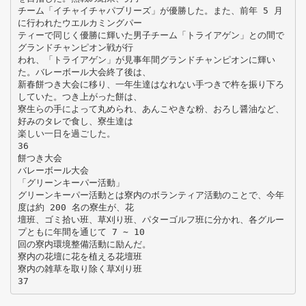
チーム「イチャイチャパブリーズ」が優勝した。また、前年 5 月
に行われたウエルカミングパー
ティーで同じく優勝に輝いた男子チーム「トライアゲン」との間で
グランドチャンピオン戦が行
われ、「トライアゲン」が見事年間グランドチャンピオンに輝い
た。バレーボール大会終了後は、
新春餅つき大会に移り、一年生達はなれない手つきで杵を振り下ろ
していた。つき上がった餅は、
寮生らの手によって丸められ、あんこやきな粉、おろし醤油など、
好みのタレで食し、寮生達は
楽しい一日を過ごした。
36
餅つき大会
バレーボール大会
「グリーンキーパー活動」
グリーンキーパー活動とは寮内のボランティア活動のことで、今年
度は約 200 名の寮生が、花
壇班、ゴミ拾い班、草刈り班、パターゴルフ班に分かれ、各グルー
プともに年間を通じて 7 ∼ 10
回の寮内環境整備活動に励んだ。
寮内の花壇に花を植える花壇班
寮内の雑草を取り除く草刈り班