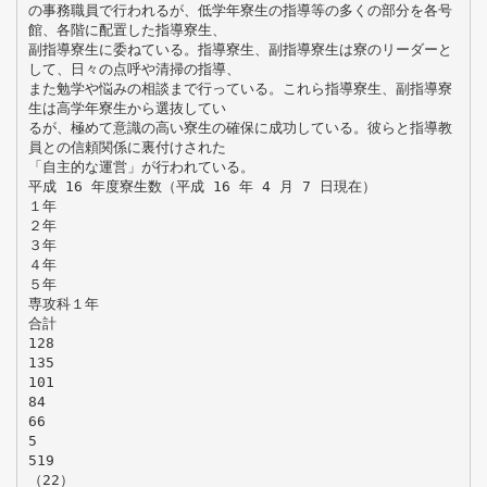
の事務職員で行われるが、低学年寮生の指導等の多くの部分を各号
館、各階に配置した指導寮生、
副指導寮生に委ねている。指導寮生、副指導寮生は寮のリーダーと
して、日々の点呼や清掃の指導、
また勉学や悩みの相談まで行っている。これら指導寮生、副指導寮
生は高学年寮生から選抜してい
るが、極めて意識の高い寮生の確保に成功している。彼らと指導教
員との信頼関係に裏付けされた
「自主的な運営」が行われている。
平成 16 年度寮生数（平成 16 年 4 月 7 日現在）
１年
２年
３年
４年
５年
専攻科１年
合計
128
135
101
84
66
5
519
（22）