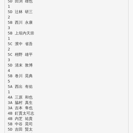
5D 田渕 雄也
1
5D 辻林 研三
2
5B 西川 永康
3
5B 上垣内天崇
1
5C 濱中 省吾
2
5C 栩野 雄平
3
5D 清末 敦博
4
5B 巻川 晃典
5
5A 西出 有佑
1
4A 三原 和也
3A 脇村 真生
3A 吉本 隼也
4B 釘貫太可志
4B 内芝 祐貴
5B 中谷 晃司
5D 吉田 賢太