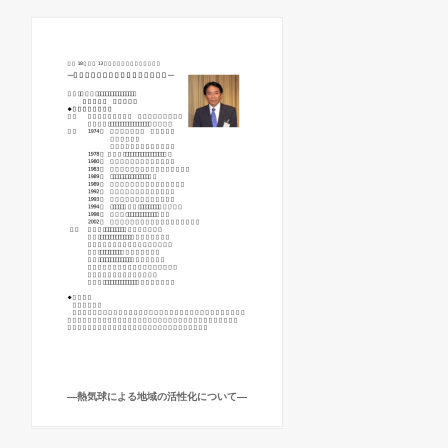
―熱気球による地域の活性化について―