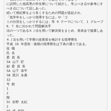
に訪問した他高専の学生寮について紹介し、学ぶべき点や参考にす
べき点について話しあった。
続いて柑紀寮をより良くするための問題が提起され、
「低学年をしっかり指導するには」や「ゴ
ミの分別をしっかりするには」等 9 テーマについて、1 グループ
6、7 名に分かれて問題解決手
法の一つであるＫＪ法を用いて解決策をまとめ、発表会で披露しあ
った。
ＫＪ法を用いて学寮の改善策を検討する指導寮生
平成 16 年度前・後期の指導寮生は下表の通りである。
役 職
氏 名
委 員 長
5A 山下 貯
副 委 員 長
5A 山下 恭平
5B 西川 永康
32
号 館
1
2
階
5C 杉野 太紀
2
5D 戎 忠則