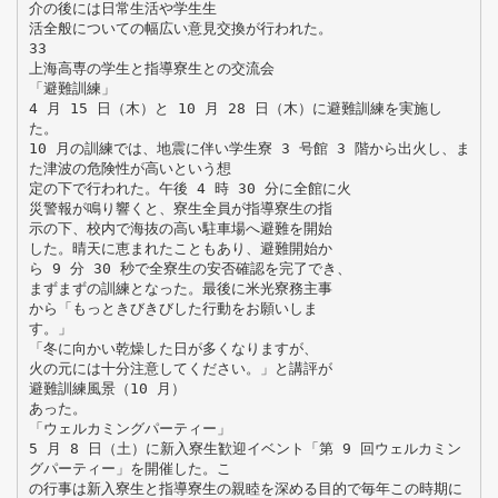
介の後には日常生活や学生生
活全般についての幅広い意見交換が行われた。
33
上海高専の学生と指導寮生との交流会
「避難訓練」
4 月 15 日（木）と 10 月 28 日（木）に避難訓練を実施し
た。
10 月の訓練では、地震に伴い学生寮 3 号館 3 階から出火し、ま
た津波の危険性が高いという想
定の下で行われた。午後 4 時 30 分に全館に火
災警報が鳴り響くと、寮生全員が指導寮生の指
示の下、校内で海抜の高い駐車場へ避難を開始
した。晴天に恵まれたこともあり、避難開始か
ら 9 分 30 秒で全寮生の安否確認を完了でき、
まずまずの訓練となった。最後に米光寮務主事
から「もっときびきびした行動をお願いしま
す。」
「冬に向かい乾燥した日が多くなりますが、
火の元には十分注意してください。」と講評が
避難訓練風景（10 月）
あった。
「ウェルカミングパーティー」
5 月 8 日（土）に新入寮生歓迎イベント「第 9 回ウェルカミン
グパーティー」を開催した。こ
の行事は新入寮生と指導寮生の親睦を深める目的で毎年この時期に