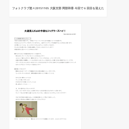
フォトクラブ悠々20151105 大阪支部 岡部和香 今回で 6 回目を迎えた