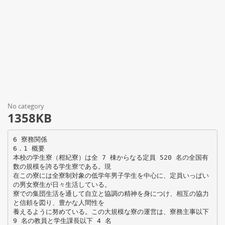
No category
1358KB
6 寮務関係
6．1 概要
本校の学生寮（柑紀寮）は全 7 棟からなる定員 520 名の全国有
数の規模を誇る学生寮である。現
在この寮には全寮制対象の低学年男子学生を中心に、定員いっぱい
の男女寮生が日々生活している。
寮での集団生活を通して自立と協調の精神を身につけ、相互の協力
と信頼を図り、豊かな人間性を
養えるように努めている。この大規模な寮の運営は、寮務主事以下
9 名の教員と学生課長以下 4 名