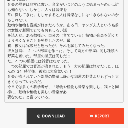
音楽の歴史は非常に古い。音楽がいつどのように始まったのかは誰
も知らない。しかし、人々は音楽を
常に愛してきた。もしかすると人は音楽なしには生きられないのか
もしれない。
動物や植物も音楽が好きだろうか。ある日、ヤング夫人という名前
の女性が新聞でとてもおもしろい話
を読んだ。ある教授が、自分の（育てている）植物が音楽を聞くと
より強くなることを発見したのだ。最
初、彼女は冗談だと思ったが、それを試してみたくなった。
彼女は庭に 2 つの部屋を作った。そして両方の部屋に同じ種類の
野菜を置いた。部屋の温度は同じだっ
た。2 つの部屋には雑音はなかった。
一つの部屋では音楽が流された。もう一方の部屋は静かだった。ほ
んの 24 時間後、彼女は大変驚いた！
音楽が流されていた部屋の野菜は静かな部屋の野菜よりもずっと大
きくなっていたのだ。
今日では多くの科学者が、「動物や植物も音楽を楽しむ。我々と同
様に、動物や植物も美しい音楽が必
DOWNLOAD
REPORT