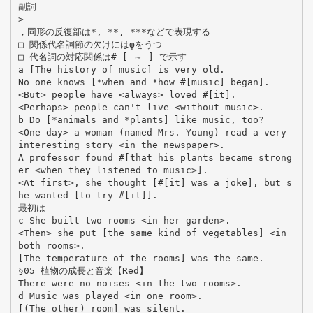
副詞
>
，同形の反復部は*, **, ***などで表現する
□ 関係代名詞節の欠けにはφをうつ
□ 代名詞の対応関係は# [ ～ ] で示す
a [The history of music] is very old.
No one knows [*when and *how #[music] began].
<But> people have <always> loved #[it].
<Perhaps> people can't live <without music>.
b Do [*animals and *plants] like music, too?
<One day> a woman (named Mrs. Young) read a very
interesting story <in the newspaper>.
A professor found #[that his plants became strong
er <when they listened to music>].
<At first>, she thought [#[it] was a joke], but s
he wanted [to try #[it]].
最初は
c She built two rooms <in her garden>.
<Then> she put [the same kind of vegetables] <in
both rooms>.
[The temperature of the rooms] was the same.
§05 植物の成長と音楽【Red】
There were no noises <in the two rooms>.
d Music was played <in one room>.
[(The other) room] was silent.