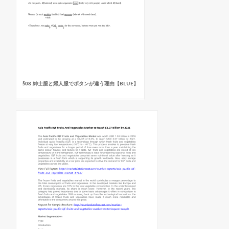
§08 紳士服と婦人服でボタンが違う理由【BLUE】