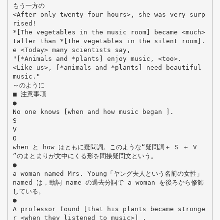
もう一方の
<After only twenty-four hours>, she was very surp
rised!
*[The vegetables in the music room] became <much>
taller than *[the vegetables in the silent room].
e <Today> many scientists say,
"[*Animals and *plants] enjoy music, <too>.
<Like us>, [*animals and *plants] need beautiful
music."
～のように
■ 注意事項
●
No one knows [when and how music began ].
S
V
O
when と how はともに疑問詞。このような“疑問詞＋ S ＋ V
”のまとまりが文中にくる形を間接疑問文という。
●
a woman named Mrs. Young「ヤング夫人という名前の女性」
named は，動詞 name の過去分詞で a woman を後ろから修飾
している。
●
A professor found [that his plants became stronge
r <when they listened to music>] .