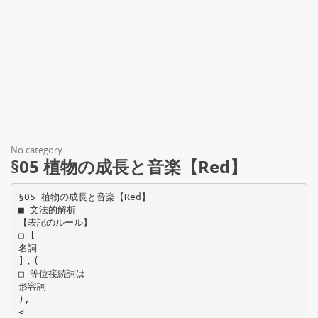
No category
§05 植物の成長と音楽【Red】
§05 植物の成長と音楽【Red】
■ 文法的解析
【表記のルール】
□ [
名詞
]，(
□ 等位接続詞は
形容詞
),
<