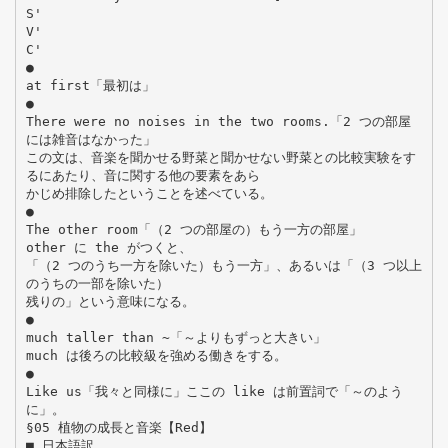
S'
V'
C'
●
at first「最初は」
●
There were no noises in the two rooms.「2 つの部屋
には雑音はなかった」
この文は、音楽を聞かせる野菜と聞かせない野菜との比較実験をす
るにあたり、音に関する他の要素をあら
かじめ排除したということを述べている。
●
The other room「（2 つの部屋の）もう一方の部屋」
other に the がつくと、
「（2 つのうち一方を除いた）もう一方」、あるいは「（3 つ以上
のうちの一部を除いた）
残りの」という意味になる。
●
much taller than ~「～よりもずっと大きい」
much は後ろの比較級を強める働きをする。
●
Like us「我々と同様に」ここの like は前置詞で「～のよう
に」。
§05 植物の成長と音楽【Red】
■ 日本語訳