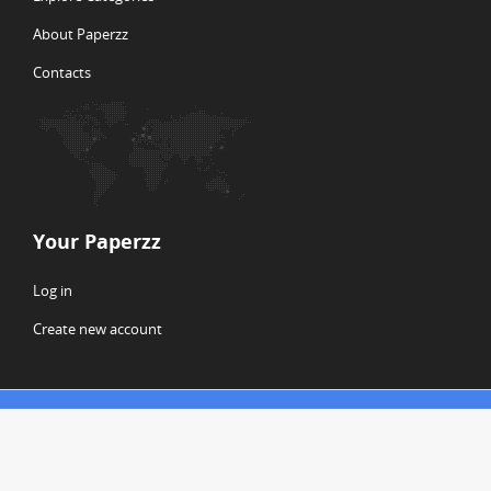
About Paperzz
Contacts
Your Paperzz
Log in
Create new account
© Copyright 2026 Paperzz
ABOUT PAPERZZ
DMCA / GDPR
REPORT