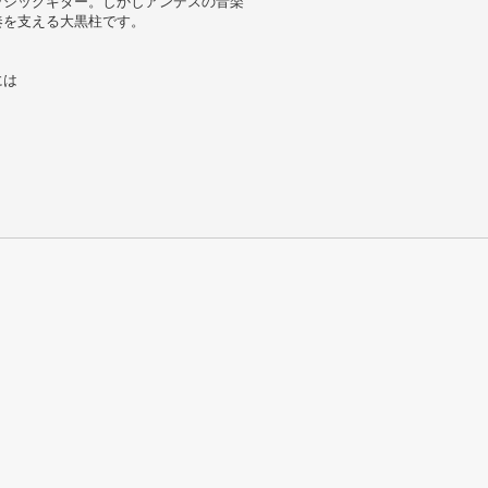
ラシックギター。しかしアンデスの音楽
奏を支える大黒柱です。
には
，
，