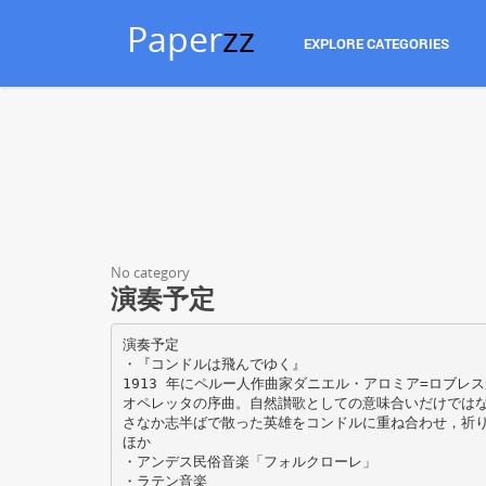
Paper
zz
EXPLORE CATEGORIES
No category
演奏予定
演奏予定
・『コンドルは飛んでゆく』
1913 年にペルー人作曲家ダニエル・アロミア=ロブレ
オペレッタの序曲。自然讃歌としての意味合いだけでは
さなか志半ばで散った英雄をコンドルに重ね合わせ，祈
ほか
・アンデス民俗音楽「フォルクローレ」
・ラテン音楽