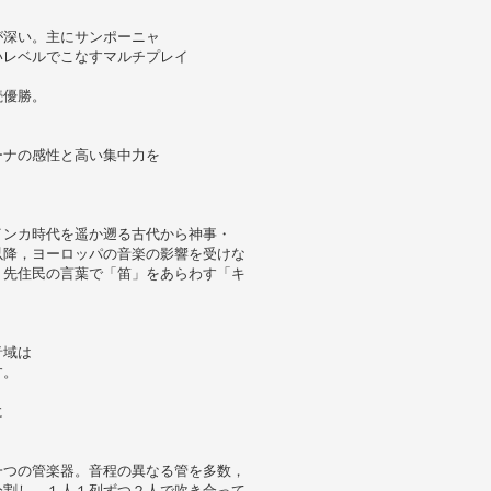
が深い。主にサンポーニャ
いレベルでこなすマルチプレイ
続優勝。
ーナの感性と高い集中力を
インカ時代を遥か遡る古代から神事・
以降，ヨーロッパの音楽の影響を受けな
。先住民の言葉で「笛」をあらわす「キ
音域は
す。
に
一つの管楽器。音程の異なる管を多数，
分割し，１人１列ずつ２人で吹き合って