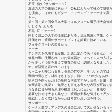
石原 慎矢(サンポーニャ)
渡辺の大学の後輩にあたり，公私にわたって極めて親交
を演奏し，ほかにもギター・チャランゴ・ケーナまで高
ヤー。
第１回・第２回全日本大学フォルクローレ選手権大会連
いしぐろ わたる
石黒 亘 (ケーナ)
同じく渡辺の大学の後輩にあたる，現役筑波大学生。ケ
評価され，渡辺のサポートプレイを頻繁に務めている。
フォルクローレの楽器たち
ケーナ
アンデスを代表する縦笛。起源は定かでありませんが，
祭礼の際に使用されていた管楽器が，スペイン人の入植
がら少しずつ形を変えて現在の形状・調律となりました
ナ」が語源と言われています。
カーニャと呼ばれる葦，各地の竹や木，珍しいものでは
動物の骨など，材料はさまざま。筒に ７つの穴をあけ，
吹き口を削っただけの単純な構造ですが，音色・音量・
大変多彩で奥深く，無限とも言える豊かな表現が可能で
ちなみに音が鳴る原理や構造は尺八に近いが，奏法や
必要な技術は大きく異なり，渡辺は安易な気持ちで尺八
挑戦し，全く吹けなかったほろ苦い思い出を持つ。
サンポーニャ
ケーナと並び，アンデスの音楽において欠かせないもう
音階順に束ねたもの。もともとは，一つの音階を２列に