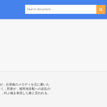
スが，伝承曲のメロディを元に書いた
なく，民衆が，植民地支配への反乱の
り，叫ぶ魂を表現した曲と言われる。