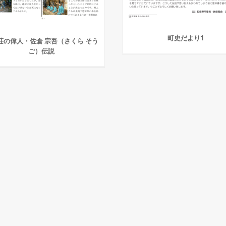
町史だより1
荘の偉人・佐倉 宗吾（さくら そう
ご）伝説