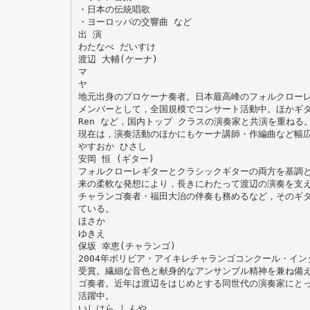
・日本の伝統唱歌
・ヨーロッパの交響曲 など
出 演
わたなべ だいすけ
渡辺 大輔(ケーナ)
マ
ヤ
地元出身のプロケーナ奏者。日本最高峰のフォルクローレ
メンバーとして，全国規模でコンサート活動中。ほかギ
Ren など，国内トップ クラスの演奏家と共演を重ねる
現在は，演奏活動のほかにもケーナ講師・作編曲など幅
やすおか ひさし
安岡 恒 (ギター)
フォルクローレギターとクラシックギターの両方を基調
来の柔軟な発想により，長きにわたって渡辺の演奏を支
チャランゴ奏者・福田大治の伴奏も務めるなど，そのギ
ている。
ほさか
ゆきえ
保坂 幸恵(チャランゴ)
2004年ボリビア・アイキレチャランゴコンクール・イ
受賞。繊細な音色と献身的なアンサンブル精神を兼ね備
ゴ奏者。近年は渡辺をはじめとする同世代の演奏家にと
活躍中。
いしはら しんや