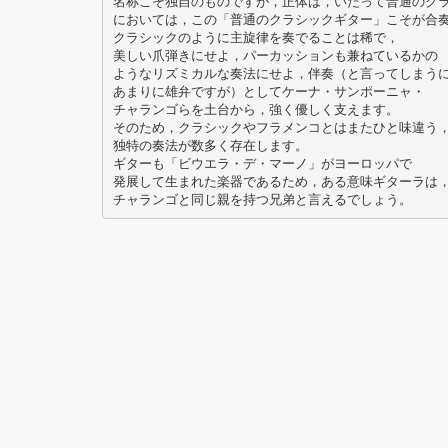
名称こそ独自のものですが，正体は，いたって普通のク
においては，この「普通のクラシックギター」こそが合
クラシックのように主旋律を奏でることは稀で，
美しい爪弾きにせよ，パーカッションも兼ねているかの
ようなリズミカルな奏法にせよ，伴奏（と言ってしまう
あまりに雄弁ですが）としてケーナ・サンポーニャ・
チャランゴらを土台から，強く優しく支えます。
そのため，クラシックやフラメンコとはまたひと味違う
独特の奏法が数多く存在します。
ギターも「ビウエラ・デ・マーノ」がヨーロッパで
発展して生まれた楽器であるため，ある意味ギターラは