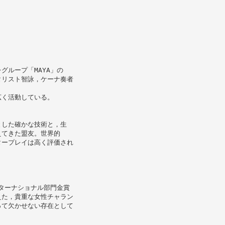
グループ「MAYA」の
タリスト智詠，ケーナ奏者
。
広く活動している。
とした確かな技術と，生
えてきた盟友。世界的
タープレイは高く評価され
ンターナショナル部門金賞
えた，貴重な女性チャラン
って欠かせない存在として