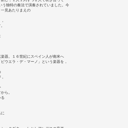
」という独特の奏法で演奏されていました。今
う一見あたりまえの
り，
す。
は
弦楽器。１６世紀にスペイン人が南米へ
「ビウエラ・デ・マーノ」という楽器を，
の
が，
か
すから。
いる
名に