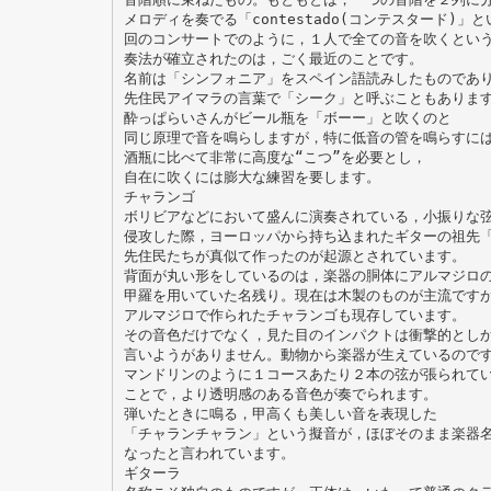
メロディを奏でる「contestado(コンテスタード)
回のコンサートでのように，１人で全ての音を吹くとい
奏法が確立されたのは，ごく最近のことです。
名前は「シンフォニア」をスペイン語読みしたものであ
先住民アイマラの言葉で「シーク」と呼ぶこともありま
酔っぱらいさんがビール瓶を「ボーー」と吹くのと
同じ原理で音を鳴らしますが，特に低音の管を鳴らすに
酒瓶に比べて非常に高度な“こつ”を必要とし，
自在に吹くには膨大な練習を要します。
チャランゴ
ボリビアなどにおいて盛んに演奏されている，小振りな
侵攻した際，ヨーロッパから持ち込まれたギターの祖先
先住民たちが真似て作ったのが起源とされています。
背面が丸い形をしているのは，楽器の胴体にアルマジロ
甲羅を用いていた名残り。現在は木製のものが主流です
アルマジロで作られたチャランゴも現存しています。
その音色だけでなく，見た目のインパクトは衝撃的とし
言いようがありません。動物から楽器が生えているので
マンドリンのように１コースあたり２本の弦が張られて
ことで，より透明感のある音色が奏でられます。
弾いたときに鳴る，甲高くも美しい音を表現した
「チャランチャラン」という擬音が，ほぼそのまま楽器
なったと言われています。
ギターラ