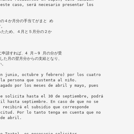
 este caso, será necesario presentar los
での４か月分の手当てがまと め
す。
ったため、４月と５月分の２か
でに申請すれば、4 月～9 月の分が受
請した月の翌月分からの支給となり、
い。
en junio, octubre y febrero) por los cuatro
 la persona que sustenta al niño.
pagado por los meses de abril y mayo, pues
se solicita hasta el 30 de septiembre, podrá
ril hasta septiembre. En caso de que no se
, recibirá el subsidio que corresponde
icitud. Por lo tanto tenga en cuenta que no
sde abril.
mo Teate), es necesario solicitar.