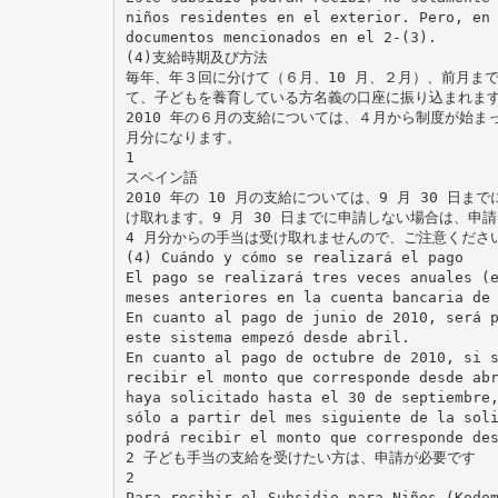
niños residentes en el exterior. Pero, en
documentos mencionados en el 2-(3).
(4)支給時期及び方法
毎年、年３回に分けて（６月、10 月、２月）、前月ま
て、子どもを養育している方名義の口座に振り込まれま
2010 年の６月の支給については、４月から制度が始ま
月分になります。
1
スペイン語
2010 年の 10 月の支給については、9 月 30 日ま
け取れます。9 月 30 日までに申請しない場合は、申
4 月分からの手当は受け取れませんので、ご注意くださ
(4) Cuándo y cómo se realizará el pago
El pago se realizará tres veces anuales (
meses anteriores en la cuenta bancaria de
En cuanto al pago de junio de 2010, será 
este sistema empezó desde abril.
En cuanto al pago de octubre de 2010, si 
recibir el monto que corresponde desde ab
haya solicitado hasta el 30 de septiembre
sólo a partir del mes siguiente de la sol
podrá recibir el monto que corresponde de
2 子ども手当の支給を受けたい方は、申請が必要です
2
Para recibir el Subsidio para Niños (Kodo