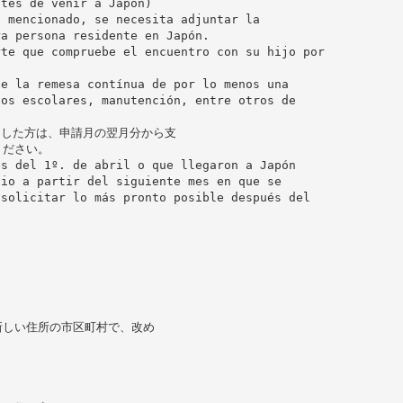
ntes de venir a Japón)
a mencionado, se necesita adjuntar la
ra persona residente en Japón.
rte que compruebe el encuentro con su hijo por
be la remesa contínua de por lo menos una
tos escolares, manutención, entre otros de
日した方は、申請月の翌月分から支
ください。
és del 1º. de abril o que llegaron a Japón
dio a partir del siguiente mes en que se
 solicitar lo más pronto posible después del
新しい住所の市区町村で、改め