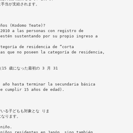
に手当が支給されます。
iños (Kodomo Teate)?
 2010 a las personas con registro de
 estén sustentando por su propio ingreso a
ategoría de residencia de “corta
las que no poseen la categoría de residencia,
5 歳になった最初の 3 月 31
0 año hasta terminar la secundaria básica
de cumplir 15 años de edad).
いる子どもも対象とな りま
になります。
 niño.
 niños residentes en Japón, sino también