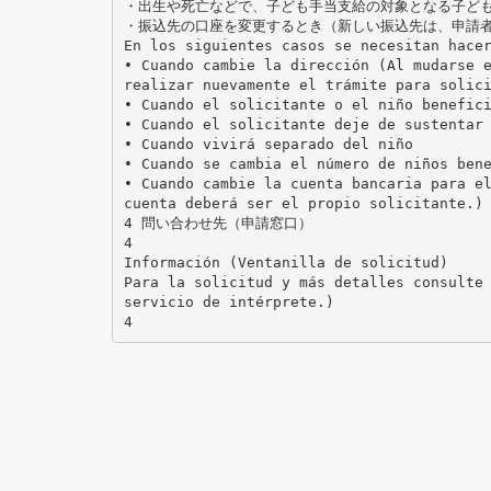
・出生や死亡などで、子ども手当支給の対象となる子ど
・振込先の口座を変更するとき（新しい振込先は、申請
En los siguientes casos se necesitan hace
• Cuando cambie la dirección (Al mudarse 
realizar nuevamente el trámite para solic
• Cuando el solicitante o el niño benefic
• Cuando el solicitante deje de sustentar
• Cuando vivirá separado del niño
• Cuando se cambia el número de niños ben
• Cuando cambie la cuenta bancaria para e
cuenta deberá ser el propio solicitante.)
4 問い合わせ先（申請窓口）
4
Información (Ventanilla de solicitud)
Para la solicitud y más detalles consulte
servicio de intérprete.)