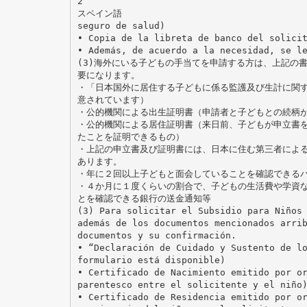
2
スペイン語
seguro de salud)
• Copia de la libreta de banco del solici
• Además, de acuerdo a la necesidad, se l
(3)海外にいる子どもの手当てを申請する方は、上記の
要になります。
・「日本国外に居住する子どもに係る監護及び生計に関す
意されています）
・公的機関による出生証明書（申請者と子どもとの続柄
・公的機関による居住証明書（来日前、子どもが申立書を
たことを証明できるもの）
・上記の申立書及び証明書には、日本に住む第三者による
あります。
・年に２回以上子どもと面会していることを確認できる
・４か月に１度くらいの割合で、子どもの生活費や学資な
とを確認できる銀行の送金通知等
(3) Para solicitar el Subsidio para Niños
además de los documentos mencionados arri
documentos y su confirmación.
• “Declaración de Cuidado y Sustento de l
formulario está disponible)
• Certificado de Nacimiento emitido por o
parentesco entre el solicitente y el niño
• Certificado de Residencia emitido por o