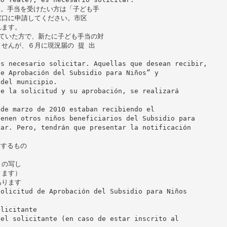
す。手当を受けたい方は「子ども手
窓口に申請してください。市区
れます。
されていた方で、新たに子ども手当の対
せんが、６月に現況届の 提 出
es necesario solicitar. Aquellas que desean recibir,
de Aprobación del Subsidio para Niños” y
 del municipio.
de la solicitud y su aprobación, se realizará
 de marzo de 2010 estaban recibiendo el
ienen otros niños beneficiarios del Subsidio para
tar. Pero, tendrán que presentar la notificación
出するもの
）の写し
ります）
あります
Solicitud de Aprobación del Subsidio para Niños
olicitante
del solicitante (en caso de estar inscrito al