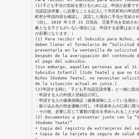
(1)子ども手当の支給を受けるためには、申請が必要で
当認定請求書」に必要なことを記入して市区町村の申請
町村が申請内容を確認し、認定した場合に手当が支給さ
（但し、2010 年３月 31 日現在、児童手当を支給
象となる子どもがいない場合には、申請する必要はありま
が必要になります。）
(1) Para recibir el Subsidio para Niños, 
deben llenar el formulario de “Solicitud 
presentarla en la ventanilla de solicitud
Después de la averiguación del contenido 
el pago del subsidio.
(Sin embargo, aquellas personas que al 31
Subsidio Infantil [Jido Teate] y que no t
Niños [Kodomo Teate], no necesitan solici
de la situación actual en junio.)
(2)申請する時に「子ども手当認定請求書」と一緒に提
・申請する人の外国人登録証の写し
・申請する人の健康保険証（健康保険に入っている場合
・振り込み先の預金通帳の写し（申請者本人の口座に限
・その他、必要に応じて書類の提出を求められることが
(2) Documentos a presentar junto con la “
(Kodomo Teate)”
• Copia del registro de extranjeros del s
• Copia de la tarjeta de seguro de salud 