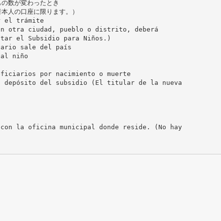
もの数が変わったとき
者本人の口座に限ります。）
r el trámite
en otra ciudad, pueblo o distrito, deberá
itar el Subsidio para Niños.)
iario sale del país
 al niño
eficiarios por nacimiento o muerte
l depósito del subsidio (El titular de la nueva
 con la oficina municipal donde reside. (No hay