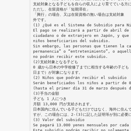
支給対象となる子どもを自らの収入により育てている方
ただし、在留資格が「短期滞在」
「興行」の場合、又は在留資格の無い場合は支給対象
外です。
(1) ¿Qué es el Sistema de Subsidio para N
El pago se realizará a partir de abril de
ciudadano o de extranjero en Japón, y que
niños beneficiarios del subsidio.
Sin embargo, las personas que tienen la c
permanencia” o “entretenimiento”, o aquel
no podrán recibir este subsidio.
(2)支給対象となる子ども
0 歳から日本の中学校修了までに相当する年齢の子ども（1
日まで）が対象になります。
(2) Niños que podrán recibir el subsidio
Serán beneficiados los niños a partir de 
(hasta el primer día 31 de marzo después 
(3)手当の金額
子ども 1 人につき
月額 13,000 円が支給されます。
日本国内に住んでいる子どもだけではなく、海外に住んで
すが、この場合には、2-(3)に記した証明等が別に必要
(3) Valor del subsidio
Se pagará 13.000 yenes mensuales por cada
Este subsidio podrán recibir no solamente