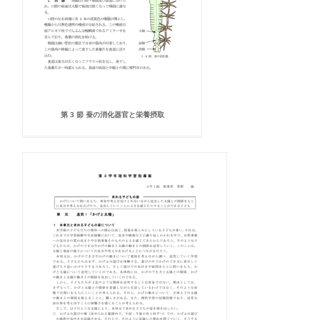
第 3 節 蚕の消化器官と栄養摂取