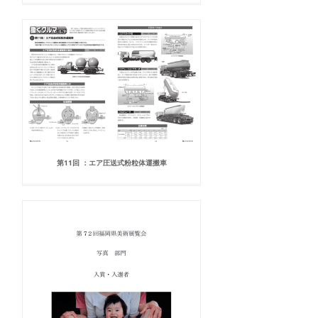
第11回 ：エア圧送式粉粒体運搬車