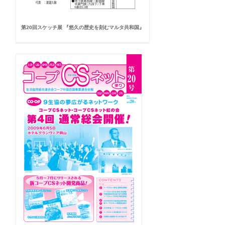
第20回スケッチ展 『悠久の歴史を刻むマルタ共和国』