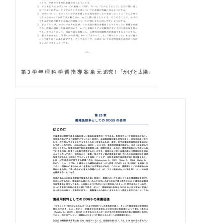
第 3 学 年 理 科 学 習 指 導 案 単 元 追究！「かげと太陽」