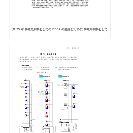
第 25 章 養殖魚飼料としての DDGS の使用 はじめに 養殖用飼料として