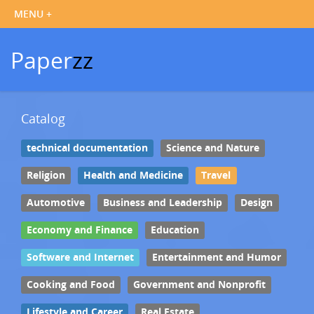
Paper
zz
Catalog
technical documentation
Science and Nature
Religion
Health and Medicine
Travel
Automotive
Business and Leadership
Design
Economy and Finance
Education
Software and Internet
Entertainment and Humor
Cooking and Food
Government and Nonprofit
Lifestyle and Career
Real Estate