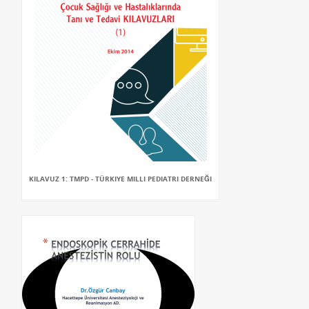
KILAVUZ 1: TMPD - TÜRKIYE MILLI PEDIATRI DERNEĞI