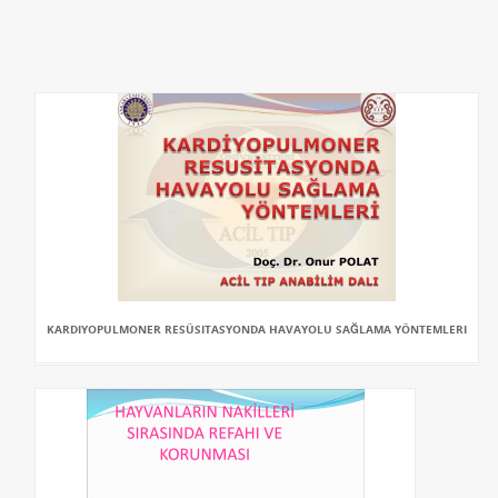
KARDIYOPULMONER RESÜSITASYONDA HAVAYOLU SAĞLAMA YÖNTEMLERI