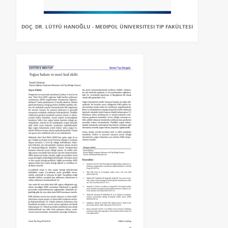
DOÇ. DR. LÜTFÜ HANOĞLU - MEDIPOL ÜNIVERSITESI TIP FAKÜLTESI