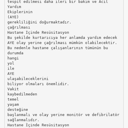
tespit edilmesi daha ileri bir bakım ve Acil
Yardım
Ekiplerinin
(AYE)
gerekliliğini doğurmaktadır.
çağrılması
Hastane İçinde Resüsitasyon
Bu şekilde kurtarıcıya her anlamda yardım edecek
AYE olay yerine çağrılması mümkün olabilecektir.
Bu nedenle hastane çalışanlarının tümünün bu
durumda
hangi
yol
ile
AYE
ulaşabileceklerini
biliyor olmaları önemlidir.
Vakit
kaybedilmeden
temel
yaşam
desteğine
başlanmalı ve olay yerine monitör ve defibrilatör
sağlanmalıdır.
Hastane İçinde Resüsitasyon