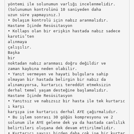
yöntemi ile solunumun varlığı incelenmelidir.
(Solunumun kontrolünü 10 saniyeden daha
uzun süre yapmayınız.)
• Dolaşım kontrolü için nabız aranmalıdır.
Hastane İçinde Resüsitasyon
• Kollaps olan bir erişkin hastada nabız sadece
karotis’ten
alınmaya
çalışılır.
Başka
bir
noktadan nabız aranması doğru değildir ve
zaman kaybına neden olabilir.
• Yanıt vermeyen ve hayati bulgulara sahip
olmayan bir hastada belirgin bir nabız da
alınamıyorsa, kurtarıcı tereddüt etmeksizin
derhal temel yaşam desteğine başlamalıdır.
Hastane İçinde Resüsitasyon
• Yanıtsız ve nabızsız bir hasta ile tek kurtarıc
ı karşı
karşıya ise kurtarıcı derhal AYE çağırmalıdır.
• Bu işlem sonrası 30 göğüs kompresyonu ve 2
solunum ile AYE gelene dek ya da hastada canlılık
belirtileri oluşana dek devam ettirilmelidir.
• Kurtarıcı sayısı birden daha çok ise bir kurtar