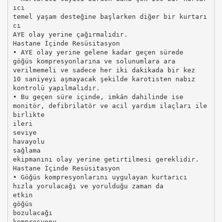
ıcı
temel yaşam desteğine başlarken diğer bir kurtarı
cı
AYE olay yerine çağırmalıdır.
Hastane İçinde Resüsitasyon
• AYE olay yerine gelene kadar geçen sürede
göğüs kompresyonlarına ve solunumlara ara
verilmemeli ve sadece her iki dakikada bir kez
10 saniyeyi aşmayacak şekilde karotisten nabız
kontrolü yapılmalıdır.
• Bu geçen süre içinde, imkân dahilinde ise
monitör, defibrilatör ve acil yardım ilaçları ile
birlikte
ileri
seviye
havayolu
sağlama
ekipmanını olay yerine getirtilmesi gereklidir.
Hastane İçinde Resüsitasyon
• Göğüs kompresyonlarını uygulayan kurtarıcı
hızla yorulacağı ve yorulduğu zaman da
etkin
göğüs
bozulacağı
kompresyonu