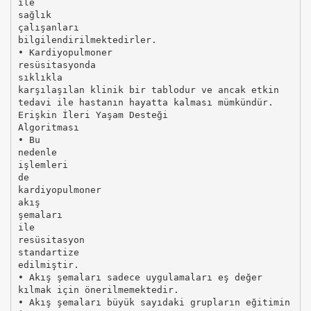
ile
sağlık
çalışanları
bilgilendirilmektedirler.
• Kardiyopulmoner
resüsitasyonda
sıklıkla
karşılaşılan klinik bir tablodur ve ancak etkin
tedavi ile hastanın hayatta kalması mümkündür.
Erişkin İleri Yaşam Desteği
Algoritması
• Bu
nedenle
işlemleri
de
kardiyopulmoner
akış
şemaları
ile
resüsitasyon
standartize
edilmiştir.
• Akış şemaları sadece uygulamaları eş değer
kılmak için önerilmemektedir.
• Akış şemaları büyük sayıdaki grupların eğitimin