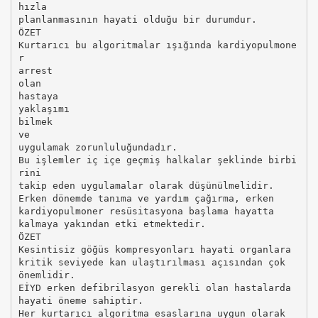
hızla
planlanmasının hayati olduğu bir durumdur.
ÖZET
Kurtarıcı bu algoritmalar ışığında kardiyopulmone
r
arrest
olan
hastaya
yaklaşımı
bilmek
ve
uygulamak zorunluluğundadır.
Bu işlemler iç içe geçmiş halkalar şeklinde birbi
rini
takip eden uygulamalar olarak düşünülmelidir.
Erken dönemde tanıma ve yardım çağırma, erken
kardiyopulmoner resüsitasyona başlama hayatta
kalmaya yakından etki etmektedir.
ÖZET
Kesintisiz göğüs kompresyonları hayati organlara
kritik seviyede kan ulaştırılması açısından çok
önemlidir.
EİYD erken defibrilasyon gerekli olan hastalarda
hayati öneme sahiptir.
Her kurtarıcı algoritma esaslarına uygun olarak