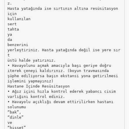
z.
Hasta yatağında ise sırtının altına resüsitasyon
için
kullanılan
sert
tahta
ya
da
benzerini
yerleştiriniz. Hasta yatağında değil ise yere sır
t
üstü halde yatırınız.
• Havayolunu açmak amacıyla başı geriye doğru
iterek çeneyi kaldırınız. (boyun travmasında
şüphe ediliyorsa başın ekstansi yona getirilmesi
işlemini yapmayınız)
Hastane İçinde Resüsitasyon
• Ağız içini hızla kontrol ederek yabancı cisim
varlığını kontrol ediniz.
• Havayolu açıklığı devam ettirilirken hastanı
solunumu
“bak”,
“dinle”
ve
“hisset”