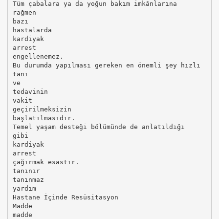
Tüm çabalara ya da yoğun bakım imkânlarına
rağmen
bazı
hastalarda
kardiyak
arrest
engellenemez.
Bu durumda yapılması gereken en önemli şey hızlı
tanı
ve
tedavinin
vakit
geçirilmeksizin
başlatılmasıdır.
Temel yaşam desteği bölümünde de anlatıldığı
gibi
kardiyak
arrest
çağırmak esastır.
tanınır
tanınmaz
yardım
Hastane İçinde Resüsitasyon
Madde
madde