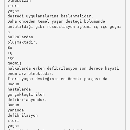
olmaksızın
ileri
yaşam
desteği uygulamalarına başlanmalıdır.
Daha önceden temel yaşam desteği bölümünde
anlatıldığı gibi resüsitasyon işlemi iç içe geçmi
ş
halkalardan
oluşmaktadır.
Bu
iç
içe
geçmiş
halkalarda erken defibrilasyon son derece hayati
önem arz etmektedir.
İleri yaşam desteğinin en önemli parçası da
uygun
hastalarda
gerçekleştirilen
defibrilasyondur.
Bunun
yanında
defibrilasyon
ileri
yaşam