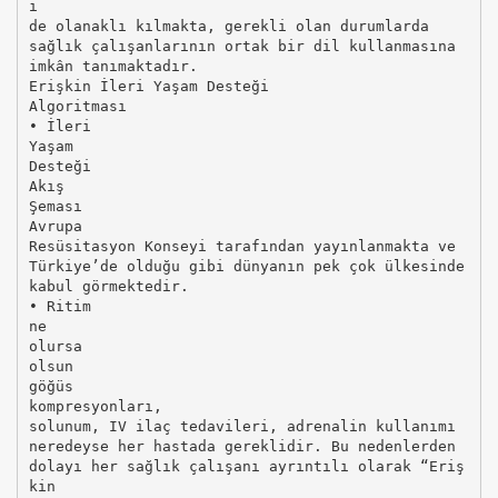
i
de olanaklı kılmakta, gerekli olan durumlarda
sağlık çalışanlarının ortak bir dil kullanmasına
imkân tanımaktadır.
Erişkin İleri Yaşam Desteği
Algoritması
• İleri
Yaşam
Desteği
Akış
Şeması
Avrupa
Resüsitasyon Konseyi tarafından yayınlanmakta ve
Türkiye’de olduğu gibi dünyanın pek çok ülkesinde
kabul görmektedir.
• Ritim
ne
olursa
olsun
göğüs
kompresyonları,
solunum, IV ilaç tedavileri, adrenalin kullanımı
neredeyse her hastada gereklidir. Bu nedenlerden
dolayı her sağlık çalışanı ayrıntılı olarak “Eriş
kin