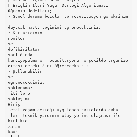
 Erişkin İleri Yaşam Desteği Algoritması
Öğrenim Hedefleri;
• Genel durumu bozulan ve resüsitasyon gereksinim
i
duyacak hasta seçimini öğreneceksiniz.
• Kurtarıcının
monitör
ve
defibirilatör
varlığında
kardiyopulmoner resüsitasyonu ne şekilde organize
etmesi gerektiğini öğreneceksiniz.
• Şoklanabilir
ve
öğreneceksiniz.
şoklanamaz
ritimlere
yaklaşımı
Giriş
Temel yaşam desteği uygulanan hastalarda daha
ileri teknik yardımın olay yerine ulaşması ile
birlikte
zaman
kaybı