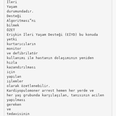
İleri
Yaşam
durumundadır.
Desteği
Algoritması”nı
bilmek
ÖZET
Erişkin İleri Yaşam Desteği (EİYD) bu konuda
yetki
kurtarıcıların
monitor
ve defibrilatör
kullanımı ile hastanın dolaşımının yeniden
hızla
kazandırılması
için
yapılan
işlemler
olarak özetlenebilir.
Kardiyopulomoner arrest hemen her yerde ve
her yaş grubunda karşılaşılan, tanısının acilen
yapılması
gereken
ve
tedavisinin