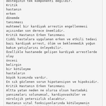
desteğinin tek komponenti değildir.
Kritik
hastanın
erken
dönemde
tanınması
muhtemel bir kardiyak arrestin engellenmesi
açısından son derece önemlidir.
Kritik Hastanın Erken Tanınması
Ciddi hastalara uygulanan erken ve etkili tedavi
bazı kardiyak arrest, ölüm ve beklenmedik yoğun
bakım yatışlarını önleyebilir.
Özellikle hastanede gelişen kardiyak arrestlerde
olay
öncesi
belirgin
bir kötüleşme
hastaların
büyük kısmında vardır.
En sık gözlenen sorun hipotansiyon ve hipoksidir.
Kritik Hastanın Erken Tanınması
Altta yatan neden ne olursa olsun hastadaki
yansımaları solunumsal, kardiyovasküler ve
nörolojik yetersizlik olacaktır.
Hastanın vital fonksiyonlarında kötüleşmenin