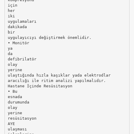
için
her
iki
uygulamaları
dakikada
bir
uygulayıcıyı değiştirmek önemlidir.
• Monitör
ya
da
defibrilatör
olay
yerine
ulaştığında hızla kaşıklar yada elektrodlar
aracılığı ile ritim analizi yapılmalıdır.
Hastane İçinde Resüsitasyon
• Bu
esnada
durumunda
olay
yerine
resüsitasyon
AYE
ulaşması