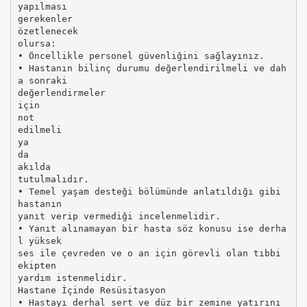
yapılması
gerekenler
özetlenecek
olursa:
• Öncellikle personel güvenliğini sağlayınız.
• Hastanın bilinç durumu değerlendirilmeli ve dah
a sonraki
değerlendirmeler
için
not
edilmeli
ya
da
akılda
tutulmalıdır.
• Temel yaşam desteği bölümünde anlatıldığı gibi
hastanın
yanıt verip vermediği incelenmelidir.
• Yanıt alınamayan bir hasta söz konusu ise derha
l yüksek
ses ile çevreden ve o an için görevli olan tıbbi
ekipten
yardım istenmelidir.
Hastane İçinde Resüsitasyon
• Hastayı derhal sert ve düz bir zemine yatırını