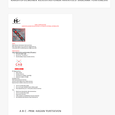
KARDIYOPULMONER RESÜSITASYONDA HAVAYOLU SAĞLAMA YÖNTEMLERI
A B C - PRM. HASAN YURTSEVEN