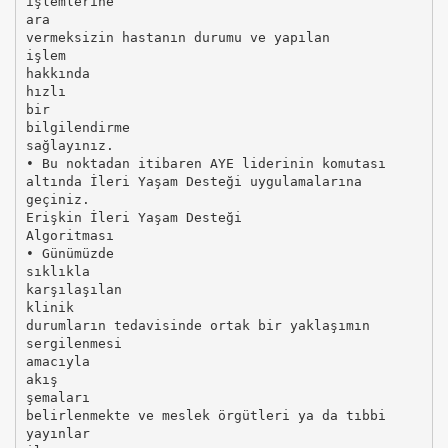
işlemlerine
ara
vermeksizin hastanın durumu ve yapılan
işlem
hakkında
hızlı
bir
bilgilendirme
sağlayınız.
• Bu noktadan itibaren AYE liderinin komutası
altında İleri Yaşam Desteği uygulamalarına
geçiniz.
Erişkin İleri Yaşam Desteği
Algoritması
• Günümüzde
sıklıkla
karşılaşılan
klinik
durumların tedavisinde ortak bir yaklaşımın
sergilenmesi
amacıyla
akış
şemaları
belirlenmekte ve meslek örgütleri ya da tıbbi
yayınlar