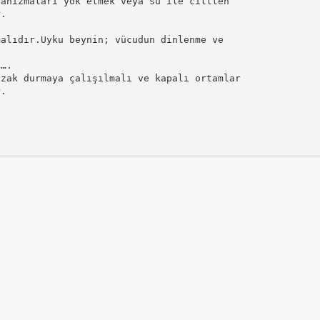
ganizmaları yok etmek veya su ile ciltten
r.
malıdır.Uyku beynin; vücudun dinlenme ve
n….
uzak durmaya çalışılmalı ve kapalı ortamlar
r.