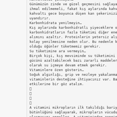
Günümüzün zinde ve güzel geçmesini sağlay
ihmal edilmemeli, fakat kış aylarında kah
kahvaltı gece boyunca düşen kan şekeriniz
uyandırır.
Karbonhidrata yenilmeyin…
Kış aylarında karbonhidratlı yiyeceklere 
karbonhidratların fazla tüketimi diğer en
alımını azaltır. Proteinlerin yetersiz al
kolay yenilmesine neden olur. Bu nedenle 
olduğu öğünler tüketmemiz gerekir.
Su tüketimine ara vermeyin…
Birçok kişi, kış mevsiminde su tüketimini
gücünü azaltabilecek bazı zararlı maddele
olarak su içmeye devam etmek gerekir.
Vitaminlere özen gösterin…
Soğuk algınlığı, grip ve nezleye yakalanm
vitaminlerin desteğine ihtiyacınız var. B
etkilerine bir göz atalım.




A vitamini mikropların ilk takıldığı bari
bütünlüğünü sağlayarak, mikropların vücud
ulaşmasını engeller. A vitamininden zengi