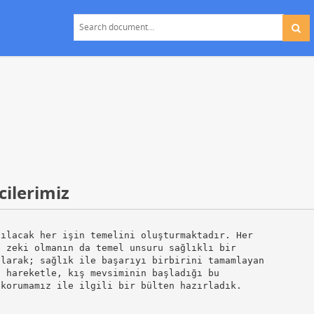
cilerimiz
pılacak her işin temelini oluşturmaktadır. Her
e zeki olmanın da temel unsuru sağlıklı bir
olarak; sağlık ile başarıyı birbirini tamamlayan
n hareketle, kış mevsiminin başladığı bu
 korumamız ile ilgili bir bülten hazırladık.