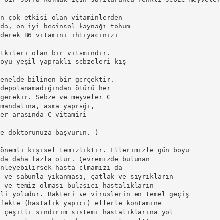
en çok etkisi olan vitaminlerden
 da, en iyi besinsel kaynağı tohum
ederek B6 vitamini ihtiyacınızı
etkileri olan bir vitamindir.
koyu yeşil yapraklı sebzeleri kış
genelde bilinen bir gerçektir.
 depolanamadığından ötürü her
 gerekir. Sebze ve meyveler C
 mandalina, asma yaprağı,
ler arasında C vitamini
ce doktorunuza başvurun. )
 önemli kişisel temizliktir. Ellerimizle gün boyu
 da daha fazla olur. Çevremizde bulunan
önleyebilirsek hasta olmamızı da
u ve sabunla yıkanması, çatlak ve sıyrıkların
a ve temiz olması bulaşıcı hastalıkların
ili yoludur. Bakteri ve virüslerin en temel geçiş
nfekte (hastalık yapıcı) ellerle kontamine
, çeşitli sindirim sistemi hastalıklarına yol