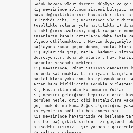
Soğuk havada vücut direnci düşüyor ve çok
Kış mevsiminde solunum sistemi bulaşıcı h
hava değişikliklerinin hastalık riskini a
Bilindiği gibi, kış mevsiminde vücut dire
(özellikle solunum yolu hastalıkları) dah
sıcaklığının azalması, soğuk rüzgarın esm
insanların kapalı ortamlarda daha fazla v
ölçüde etkilemektedir. Mevsim değişimiyle
sağlayana kadar geçen dönem, hastalıklara
Kış aylarında grip, nezle, bademcik iltih
depresyonlar, donarak ölümler, hava kirli
sorunlar yaşanabilmektedir.
Kış mevsiminde, vücut ısısının dengesini 
zorunda kalınmakta, bu ihtiyacın karşılan
hastalıklara yakalanma kolaylaşmaktadır. 
artan hava kirliliğinin soğukla birleşmes
Kış Hastalıklarından Korunmanın Yolları
Kış mevsimi geldiğinde hepimizin ortak ka
görülen nezle, grip gibi hastalıklara yak
geçirmek de mümkün… Soğuk algınlığına yak
isteyenlerin sağlıklı beslenmesi şart…
Kış mevsiminde hayatınızda ve beslenme ta
ile hem bağışıklık sisteminizi güçlendire
hissedebilirsiniz. İşte yapmanız gerekenl
Kahvaltısız çıkmayın…