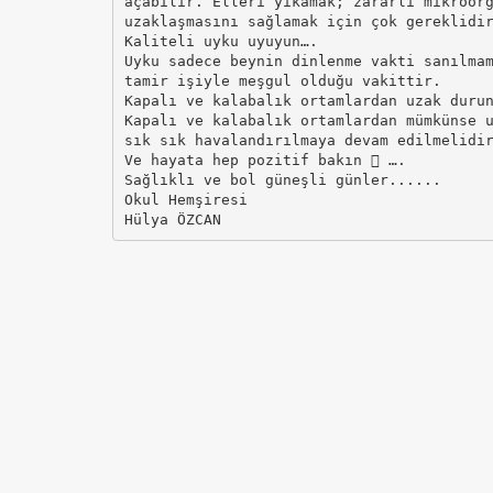
açabilir. Elleri yıkamak; zararlı mikroor
uzaklaşmasını sağlamak için çok gereklidi
Kaliteli uyku uyuyun….
Uyku sadece beynin dinlenme vakti sanılma
tamir işiyle meşgul olduğu vakittir.
Kapalı ve kalabalık ortamlardan uzak duru
Kapalı ve kalabalık ortamlardan mümkünse 
sık sık havalandırılmaya devam edilmelidi
Ve hayata hep pozitif bakın  ….
Sağlıklı ve bol güneşli günler......
Okul Hemşiresi