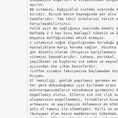
ayırın.
B6 vitamini, bağışıklık sistemi üzerinde 
biridir. Birçok besin kaynağında yer alsa
taneleridir. Tam tahıl ürünlerini tercih 
karşılayabilirsiniz.
Folik asit de sağlığımız üzerinde önemli 
Haftada 2-3 kez kuru baklagil tüketin ve 
boyunca mutfağınızdan eksik etmeyin.
C vitaminin soğuk algınlığından koruduğu 
hastalıklara karşı koruma sağlar. Vücutta
gün düzenli olarak ihtiyacın karşılanması
vitamini kaynaklarıdır. Lahana, portakal,
yeşilbiber ve kuşburnu ise sebze ve meyve
açısından öne çıkan besinlerdir.
(Lütfen vitamin takviyesine başlamadan ön
Hijyen…
El temizliği, günlük yapılması gereken en
her yere dokunduğumuz için kirlenme oranı
mikroorganizmaların vücudumuza girmesini 
engellemiş oluruz. Ellerin sık sık ılık s
oluşmasının engellenmesi, tırnakların kıs
artmasını ve yayılmasını önlemenin en etk
yolu el teması ile olmaktadır. Kirli ve e
(bulaşma) olan besin maddelerini tüketmek