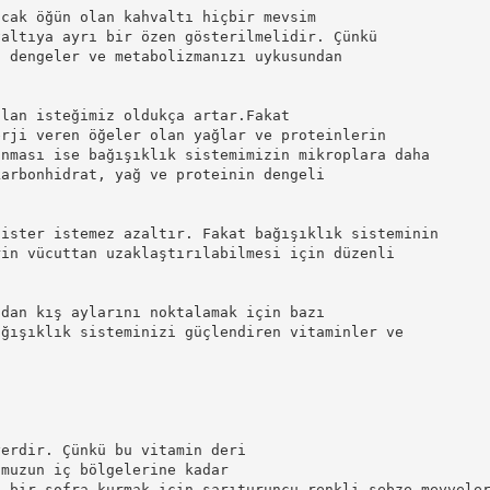
acak öğün olan kahvaltı hiçbir mevsim
valtıya ayrı bir özen gösterilmelidir. Çünkü
i dengeler ve metabolizmanızı uykusundan
olan isteğimiz oldukça artar.Fakat
erji veren öğeler olan yağlar ve proteinlerin
ınması ise bağışıklık sistemimizin mikroplara daha
karbonhidrat, yağ ve proteinin dengeli
 ister istemez azaltır. Fakat bağışıklık sisteminin
rin vücuttan uzaklaştırılabilmesi için düzenli
adan kış aylarını noktalamak için bazı
ağışıklık sisteminizi güçlendiren vitaminler ve
yerdir. Çünkü bu vitamin deri
umuzun iç bölgelerine kadar
n bir sofra kurmak için sarıturuncu renkli sebze-meyvele