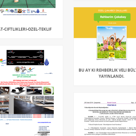
AT-CIFTLIKLERI-OZEL-TEKLIF
BU AY KI REHBERLIK VELI BÜ
YAYINLANDI.