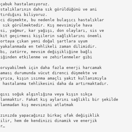
 çabuk hastalanıyoruz.
astalıklarının daha sık görüldüğünü ve ani
rtırdığını biliyoruz.
nci düşmekte, bu nedenle bulaşıcı hastalıklar
a sık görülmektedir. Kış mevsimiyle hava
esi, yağmur, kar yağışı, don olayları, sis ve
akit geçirmesi kişilerin sağlıklarını önemli
 ortaya çıkan yeni doğal şartlara uyum
 yakalanmada en tehlikeli zaman dilimidir.
abı, zatürre, mevsim değişikliğine bağlı
liğinden etkilenme ve zehirlenmeler gibi
koruyabilmek için daha fazla enerji harcamak
maması durumunda vücut direnci düşmekte ve
Ayrıca, kışın ısınma amaçlı yakıt kullanımıyla
i hastalanma tehlikesini daha da artırmaktadır.
ygısı soğuk algınlığına veya kışın sıkça
alanmaktır. Fakat kış aylarını sağlıklı bir şekilde
alanmadan kış mevsimini atlatmak
rzınızda yapacağınız birkaç ufak değişiklik
bilir, hem de kendinizi dinamik ve enerjik
er…