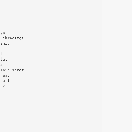
eya
n ihracatçı
jimi,
İl
alat
ca
rinin ibraz
onusu
a ait
ruz