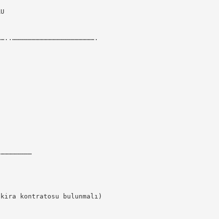
RU
……..……………………………………………………….
:……………………
 kira kontratosu bulunmalı)