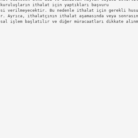
 kuruluşların ithalat için yaptıkları başvuru
esi verilmeyecektir. Bu nedenle ithalat için gerekli hus
ır. Ayrıca, ithalatçının ithalat aşamasında veya sonrası
asal işlem başlatılır ve diğer müracaatları dikkate alın