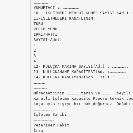
……………….
YUMURTACI :..………………
10 - İŞLETMEDE MEVCUT KÜMES SAYISI (Ad.) 
11-İŞLETMEDEKİ KANATLININ;
TÜRÜ
VERİM YÖNÜ
IRKI/HATTI
SAYISI(Adet)
1
2
3
4
12- KULUÇKA MAKİNA SAYISI(Ad.) : ……………….
13- KULUÇKAHANE KAPASİTESİ(Ad.):…………………
14- KULUÇKA RANDIMANI(Son 3 Yıl) : ……………
……………
…………….
Müracaatçının ………………tarih ve ………...sayılı
Kanatlı İşletme Kapasite Raporu teknik te
koşuluyla kişiye bir hak doğurmaz. Doğabi
…………………..
İşletme Sahibi
…………………….
Veteriner Hekim
İmza