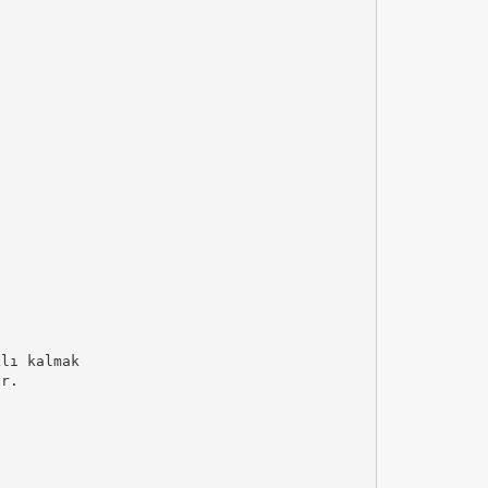
klı kalmak
ur.