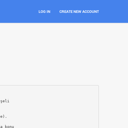
LOG IN
CREATE NEW ACCOUNT
aşeli
ge).
ta konu