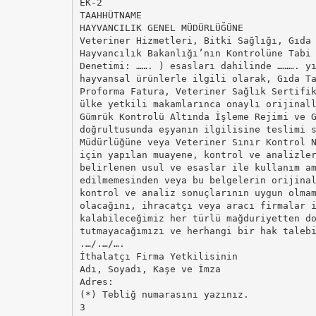
EK-2
TAAHHÜTNAME
HAYVANCILIK GENEL MÜDÜRLÜĞÜNE
Veteriner Hizmetleri, Bitki Sağlığı, Gıda
Hayvancılık Bakanlığı’nın Kontrolüne Tabi
Denetimi: ……. ) esasları dahilinde ………. y
hayvansal ürünlerle ilgili olarak, Gıda T
Proforma Fatura, Veteriner Sağlık Sertifi
ülke yetkili makamlarınca onaylı orijinal
Gümrük Kontrolü Altında İşleme Rejimi ve 
doğrultusunda eşyanın ilgilisine teslimi 
Müdürlüğüne veya Veteriner Sınır Kontrol 
için yapılan muayene, kontrol ve analizle
belirlenen usul ve esaslar ile kullanım a
edilmemesinden veya bu belgelerin orijina
kontrol ve analiz sonuçlarının uygun olma
olacağını, ihracatçı veya aracı firmalar 
kalabileceğimiz her türlü mağduriyetten d
tutmayacağımızı ve herhangi bir hak taleb
.…/.…/….
İthalatçı Firma Yetkilisinin
Adı, Soyadı, Kaşe ve İmza
Adres:
(*) Tebliğ numarasını yazınız.
3