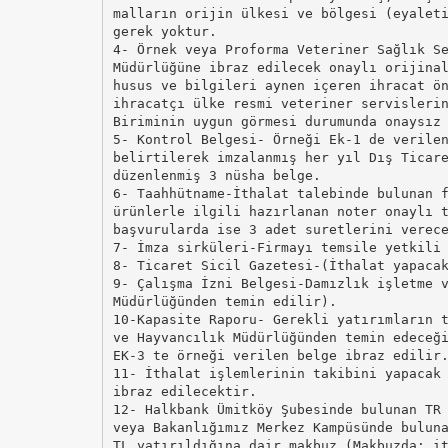
malların orijin ülkesi ve bölgesi (eyalet
gerek yoktur.
4- Örnek veya Proforma Veteriner Sağlık S
Müdürlüğüne ibraz edilecek onaylı orijina
husus ve bilgileri aynen içeren ihracat ö
ihracatçı ülke resmi veteriner servisleri
Biriminin uygun görmesi durumunda onaysız
5- Kontrol Belgesi- Örneği Ek-1 de verile
belirtilerek imzalanmış her yıl Dış Ticar
düzenlenmiş 3 nüsha belge.
6- Taahhütname-İthalat talebinde bulunan 
ürünlerle ilgili hazırlanan noter onaylı 
başvurularda ise 3 adet suretlerini verec
7- İmza sirküleri-Firmayı temsile yetkili
8- Ticaret Sicil Gazetesi-(İthalat yapaca
9- Çalışma İzni Belgesi-Damızlık işletme 
Müdürlüğünden temin edilir).
10-Kapasite Raporu- Gerekli yatırımların 
ve Hayvancılık Müdürlüğünden temin edeceğ
EK-3 te örneği verilen belge ibraz edilir
11- İthalat işlemlerinin takibini yapacak
ibraz edilecektir.
12- Halkbank Ümitköy Şubesinde bulunan TR
veya Bakanlığımız Merkez Kampüsünde bulun
TL yatırıldığına dair makbuz (Makbuzda; i