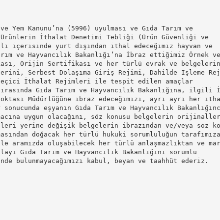
 ve Yem Kanunu’na (5996) uyulması ve Gıda Tarım ve
 Ürünlerin İthalat Denetimi Tebliği (Ürün Güvenliği ve
ılı içerisinde yurt dışından ithal edeceğimiz hayvan ve
arım ve Hayvancılık Bakanlığı’na İbraz ettiğimiz Örnek v
kası, Orijin Sertifikası ve her türlü evrak ve belgeleri
lerini, Serbest Dolaşıma Giriş Rejimi, Dahilde İşleme Re
Geçici İthalat Rejimleri ile tespit edilen amaçlar
sırasında Gıda Tarım ve Hayvancılık Bakanlığına, ilgili 
Noktası Müdürlüğüne ibraz edeceğimizi, ayrı ayrı her ith
r sonucunda eşyanın Gıda Tarım ve Hayvancılık Bakanlığın
macına uygun olacağını, söz konusu belgelerin orijinalle
lleri yerine değişik belgelerin ibrazından ve/veya söz k
masından doğacak her türlü hukuki sorumluluğun tarafımız
ile aramızda oluşabilecek her türlü anlaşmazlıktan ve ma
olayı Gıda Tarım ve Hayvancılık Bakanlığını sorumlu
inde bulunmayacağımızı kabul, beyan ve taahhüt ederiz.