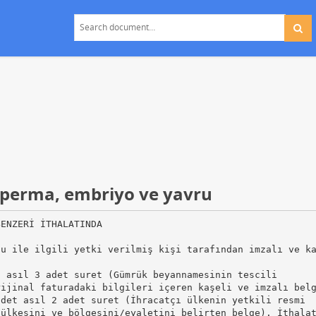
sperma, embriyo ve yavru
BENZERİ İTHALATINDA
nu ile ilgili yetki verilmiş kişi tarafından imzalı ve k
t asıl 3 adet suret (Gümrük beyannamesinin tescili
rijinal faturadaki bilgileri içeren kaşeli ve imzalı bel
adet asıl 2 adet suret (İhracatçı ülkenin yetkili resmi
 ülkesini ve bölgesini/eyaletini belirten belge). İthala