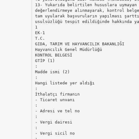
13- Yukarıda belirtilen hususlara uymayan
değerlendirmeye alınmayarak, kontrol belg
tam uyularak başvuruların yapılması şartt
usulsüzlüğü tespit edildiğinde hakkında y
1
EK-1
T.C.
GIDA, TARIM VE HAYVANCILIK BAKANLIĞI
Hayvancılık Genel Müdürlüğü
KONTROL BELGESİ
GTİP (1)
:
Madde ismi (2)
:
Hangi listede yer aldığı
:
İthalatçı firmanın
- Ticaret unvanı
:
- Adresi ve tel no
:
- Vergi dairesi
:
- Vergi sicil no
: