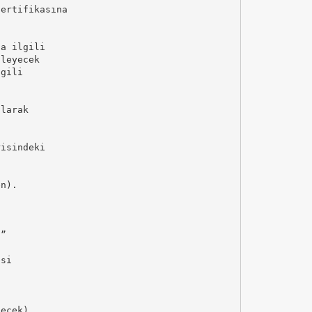
Sertifikasına
la ilgili
nleyecek
lgili
olarak
risindeki
en).
n”
esi
)
lecek).