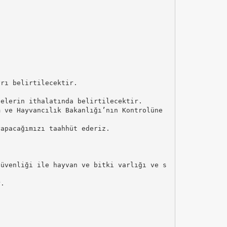
yrı belirtilecektir.
delerin ithalatında belirtilecektir.
m ve Hayvancılık Bakanlığı’nın Kontrolüne
yapacağımızı taahhüt ederiz.
güvenliği ile hayvan ve bitki varlığı ve s
r.