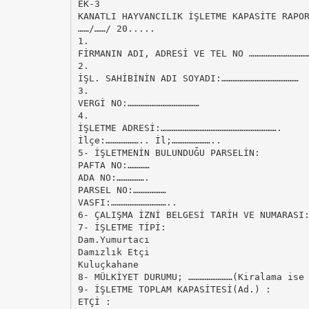
EK-3
KANATLI HAYVANCILIK İŞLETME KAPASİTE RAPO
……/……/ 20.....
1.
FİRMANIN ADI, ADRESİ VE TEL NO …………………………
2.
İŞL. SAHİBİNİN ADI SOYADI:……………………………………
3.
VERGİ NO:…………………………………
4.
İŞLETME ADRESİ:……………………………………………………….
İlçe:……………….. İl;…………………..
5- İŞLETMENİN BULUNDUĞU PARSELİN:
PAFTA NO:…………
ADA NO:…………….
PARSEL NO:………………
VASFI:…………………………..
6- ÇALIŞMA İZNİ BELGESİ TARİH VE NUMARASI
7- İŞLETME TİPİ:
Dam.Yumurtacı
Damızlık Etçi
Kuluçkahane
8- MÜLKİYET DURUMU; ……………………(Kiralama ise
9- İŞLETME TOPLAM KAPASİTESİ(Ad.) :
ETÇİ :