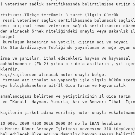
i) veteriner sağlık sertifikasında belirtilmişse Orijin 
ertifikası-Türkçe tercümeli 3 suret (İlgili Gümrük
l resmi veteriner sağlık sertifikasında bulunacak sağlık
ncesi orijinal resmi veteriner sağlık sertifikasını düze
nden alınacak örnek niteliğindeki onaylı veya Bakanlık İ
 belge).
n kuruluşun kaşesinin ve yetkili kişinin adı ve soyadı
ette Standardizasyon Tebliğinde yayımlanan örneğe uygun 
firma ve şahıslar, ithal edecekleri hayvan ve hayvansal
taahhütnamenin (Ek-2) yılda bir defa asıllarını, yıl içe
eklerdir.
 kişi/kişilerden alınacak noter onaylı belge.
k firmaya ait ithalat ve yapacağı işle ilgili hüküm içer
veya kuluçkahanelere ait(İl Gıda Tarım ve Hayvancılık
tamamlandığını belirten ve yetiştiricinin İl Gıda Tarım
i ve “Kanatlı Hayvan, Yumurta, Arı ve Benzeri İthali İçi
.
 kişilerin şirket adına verilmiş noter onaylı vekaletnam
 10 0001 2009 4160 0016 0000 34 no.lu İBAN hesabına
an Merkez Döner Sermaye İşletmesi veznesine 310 (üçyüzon
thal edilecek ülke adı ve damızlık hayvan sayısı belirti