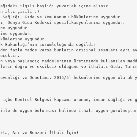
şağıdaki ilgili başlığı yuvarlak içine alınız.
ün altı çizilir.)
i Sağlığı, Gıda ve Yem Kanunu hükümlerine uygundur.
tı, Dünya Gıda Kodeksi spesifikasyonlarına uygundur.
ine uygundur.
rine uygundur.
ükümlerine uygundur.
ık Bakanlığı’nın sorumluluğunda değildir.
rden fazla madde varsa bunların orijinal isimleri ayrı a
lecektir.
in veya başlangıç maddelerinin üretiminde kullanılan mad
ilerin doğru ve eksiksiz olduğunu ve ithalatı Gıda, Tarı
Güvenliği ve Denetimi: 2015/5) hükümlerine uygun olarak 
, işbu Kontrol Belgesi kapsamı ürünün, insan sağlığı ve 
timlerde uygun bulunması halinde ithali uygun görülmüştü
urta, Arı ve Benzeri İthali İçin)