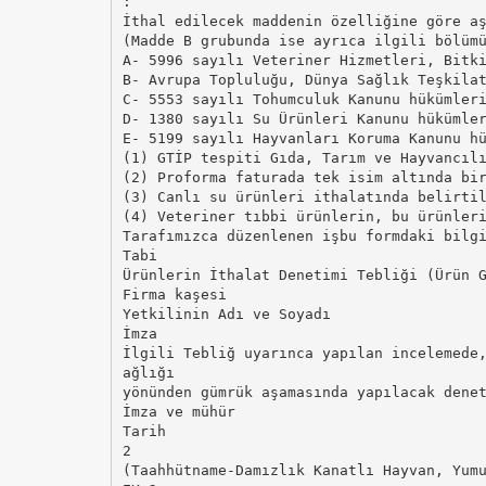
:
İthal edilecek maddenin özelliğine göre a
(Madde B grubunda ise ayrıca ilgili bölüm
A- 5996 sayılı Veteriner Hizmetleri, Bitk
B- Avrupa Topluluğu, Dünya Sağlık Teşkila
C- 5553 sayılı Tohumculuk Kanunu hükümler
D- 1380 sayılı Su Ürünleri Kanunu hükümle
E- 5199 sayılı Hayvanları Koruma Kanunu h
(1) GTİP tespiti Gıda, Tarım ve Hayvancıl
(2) Proforma faturada tek isim altında bi
(3) Canlı su ürünleri ithalatında belirti
(4) Veteriner tıbbi ürünlerin, bu ürünler
Tarafımızca düzenlenen işbu formdaki bilg
Tabi
Ürünlerin İthalat Denetimi Tebliği (Ürün 
Firma kaşesi
Yetkilinin Adı ve Soyadı
İmza
İlgili Tebliğ uyarınca yapılan incelemede
ağlığı
yönünden gümrük aşamasında yapılacak dene
İmza ve mühür
Tarih
2
(Taahhütname-Damızlık Kanatlı Hayvan, Yum