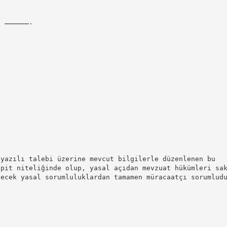
: ……………….
 yazılı talebi üzerine mevcut bilgilerle düzenlenen bu
spit niteliğinde olup, yasal açıdan mevzuat hükümleri sa
lecek yasal sorumluluklardan tamamen müracaatçı sorumlud