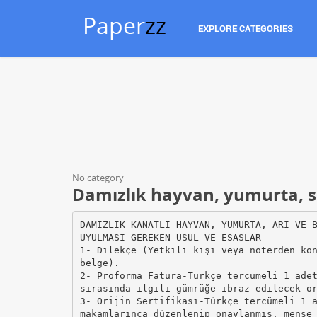
Paper
zz
EXPLORE CATEGORIES
No category
Damızlık hayvan, yumurta, 
DAMIZLIK KANATLI HAYVAN, YUMURTA, ARI VE 
UYULMASI GEREKEN USUL VE ESASLAR
1- Dilekçe (Yetkili kişi veya noterden ko
belge).
2- Proforma Fatura-Türkçe tercümeli 1 ade
sırasında ilgili gümrüğe ibraz edilecek o
3- Orijin Sertifikası-Türkçe tercümeli 1 
makamlarınca düzenlenip onaylanmış, menşe