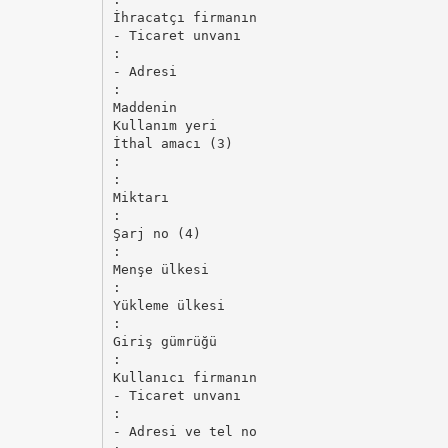
İhracatçı firmanın
- Ticaret unvanı
:
- Adresi
:
Maddenin
Kullanım yeri
İthal amacı (3)
:
:
Miktarı
:
Şarj no (4)
:
Menşe ülkesi
:
Yükleme ülkesi
:
Giriş gümrüğü
:
Kullanıcı firmanın
- Ticaret unvanı
:
- Adresi ve tel no