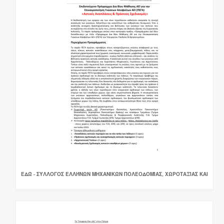
ΕΔΏ - ΣΎΛΛΟΓΟΣ ΕΛΛΉΝΩΝ ΜΗΧΑΝΙΚΏΝ ΠΟΛΕΟΔΟΜΊΑΣ, ΧΩΡΟΤΑΞΊΑΣ ΚΑΙ