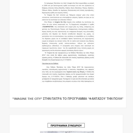
"IMAGINE THE CITY" ΣΤΗΝ ΠΆΤΡΑ ΤΟ ΠΡΌΓΡΑΜΜΑ “ΦΑΝΤΆΣΟΥ ΤΗΝ ΠΌΛΗ”