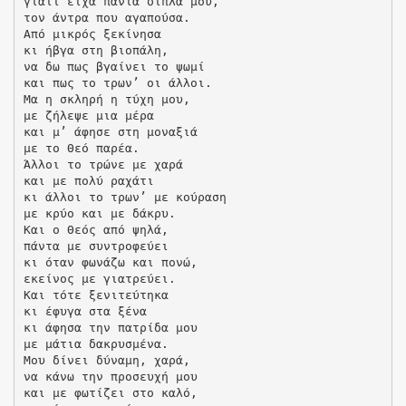
γιατί είχα πάντα δίπλα μου,
τον άντρα που αγαπούσα.
Από μικρός ξεκίνησα
κι ήβγα στη βιοπάλη,
να δω πως βγαίνει το ψωμί
και πως το τρων’ οι άλλοι.
Μα η σκληρή η τύχη μου,
με ζήλεψε μια μέρα
και μ’ άφησε στη μοναξιά
με το Θεό παρέα.
Άλλοι το τρώνε με χαρά
και με πολύ ραχάτι
κι άλλοι το τρων’ με κούραση
με κρύο και με δάκρυ.
Και ο Θεός από ψηλά,
πάντα με συντροφεύει
κι όταν φωνάζω και πονώ,
εκείνος με γιατρεύει.
Και τότε ξενιτεύτηκα
κι έφυγα στα ξένα
κι άφησα την πατρίδα μου
με μάτια δακρυσμένα.
Μου δίνει δύναμη, χαρά,
να κάνω την προσευχή μου
και με φωτίζει στο καλό,