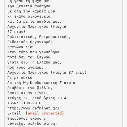
μη χάσω τη ψυχή μου.
Την ξενιτιά αγάπησα
με όλη την καρδιά μου
κι έκανα οικογένεια
και ζω με τα παιδιά μου.
Αρχοντία Πλατίγκου (γιαγιά
87 ετών)
Πολιτιστικός, Επιμορφωτικός,
Εκδοτικός Οργανισμός
Δαφνώνα Χίου
Στον τόπο που γεννήθηκα
ποτέ δεν τον ξεχνάω
γιατί είν’ η Ελλάδα μας,
που τόσο αγαπάω.
Αρχοντία Πλατίγκου (γιαγιά 87 ετών)
Πε ρι οδικό
Αστική Μη Κερδοσκοπική Εταιρία
Διαβάστε ένα βιβλίο,
όποιο κι αν είναι…
Τεύχος 31, Δεκέμβριος 2014
ISSN: 1108-9016
http://www.dafninet.gr/
E-mail:
[email protected]
Υπεύθυνος έκδοσης,
σύνταξη, σελιδοποίηση,